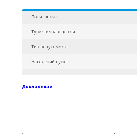
Посилання :
Туристична ліцензія :
Тип нерухомості :
Населений пункт:
NIU:
Докладніше
Загальна площа (м2):
Басейн в комплексi:
№ ванних кімнат:
.
..
Кількість спалень: