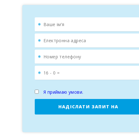
дитяче містечко з карусельки і батутами).
Порто Колом є одним з найкрасивіших міст узбере
безліччю рибальських і прогулянкових човнів. Це ти
Безліч туристів, гуляють по набережній, яка веде 
Сальвадора (santuario de Sant Salvador), який зна
В останні роки, у зв′язку з великим попитом на н
закохається в це прекрасне місто-порт назавжди і
Недалеко від старого маяка розташована мальовнича
Порто Колом розташований приблизно в 12 км від Ка
Я приймаю умови.
хоча в літні місяці це число значно збільшуеться
магазинами, бутиками, барами, ресторанами, дискот
НАДІСЛАТИ ЗАПИТ НА
У порту знаходиться славно відомий яхт-клуб "Club
БРОНЮВАННЯ