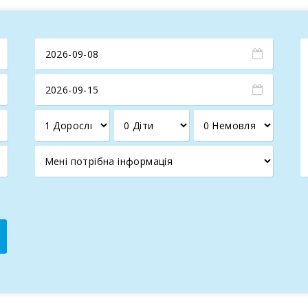
жжя, розташований в південно-західній частині острова Ма
хе рибальське містечко, відмінне місце для тих, хто шукає тиш
до маяка. Він височить над бухтою і є гордістю міста. Попу
ходиться поблизу міста Порто Колом.
ерухомість, почалися будівництва нових готелів і будинків
 стане його бранцем.
 бухта - С′Аренал (S′Arenal). Є бухти на які можна тільки по
ла д′Ор (Cala d′Or) і близько 11 км від Кала Мурада (Cala 
. Розділений умовно на дві частини - стара частина, розташ
еками і т. д.
 Náutico de Porto Colom", звідки здійснюються морські прог