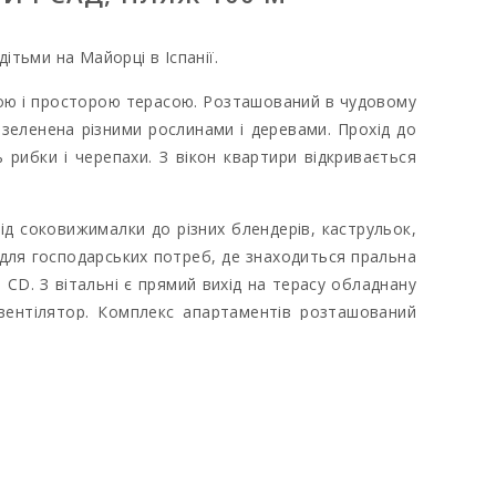
ітьми на Майорці в Іспанії.
ною і просторою терасою. Розташований в чудовому
 озеленена різними рослинами і деревами. Прохід до
 рибки і черепахи. З вікон квартири відкривається
д соковижималки до різних блендерів, каструльок,
ка для господарських потреб, де знаходиться пральна
 СD. З вітальні є прямий вихід на терасу обладнану
 вентілятор. Комплекс апартаментів розташований
диться всього 3 хвилинах ходьби. У 500 метрах
більших природних гаваней на острові, що за часів
ежжі, тільки затишні рибні ресторанчики і тапас-
ого кольору бухтам. Для гравців в гольф, всього в
те в зелені поруч з пляжем, неперевершений вид на
 (аптека, банкомат, супермаркет, ресторани і бари,