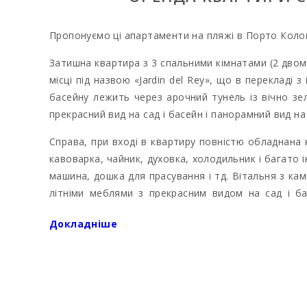
Пропонуємо ці апартаменти на пляжі в Порто Колом,
Затишна квартира з 3 спальними кімнатами (2 дво
місці під назвою «Jardin del Rey», що в перекладі
басейну лежить через арочний тунель із вічно зел
прекрасний вид на сад і басейн і панорамний вид на
Справа, при вході в квартиру повністю обладнана
кавоварка, чайник, духовка, холодильник і багато і
машина, дошка для прасування і тд. Вітальня з кам
літніми меблями з прекрасним видом на сад і ба
недалеко від узбережжя і має приголомшливий 
Докладніше
знаходиться центр Порто Колома в мальовничій гав
бурхливого розвитку туризму зберегла свою справ
бари. Є також численні прогулянкові катери в оре
декількох км знаходиться гольф-клуб Валь-д′Ор. О
море, вид на сад і басейни, басейн з літнім душем