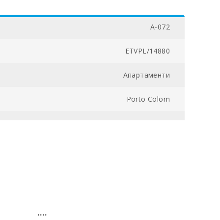
A-072
ETVPL/14880
Апартаменти
Porto Colom
00800016104500000000000000000ETVPL/148803
200
1
1
....
3