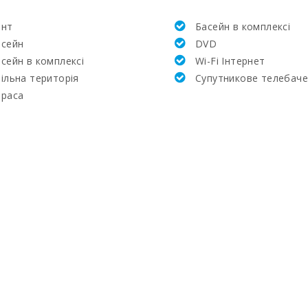
ент
Басейн в комплексi
асейн
DVD
сейн в комплексі
Wi-Fi Інтернет
ільна територія
Супутникове телебач
ераса
:
:
м):