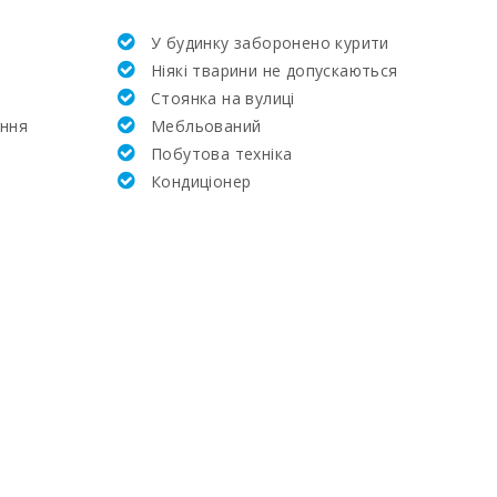
У будинку заборонено курити
90
Ніякі тварини не допускаються
Стоянка на вулиці
30.8
ення
Мебльований
Побутова техніка
5.9
Кондиціонер
20.4
23.4
27.3
70.0
1.2
15.1