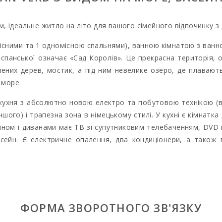
 ідеальнe житло на літо для вашого сімейного відпочинку з д
місними та 1 одномісною спальнями), ванною кімнатою з ван
 з іспанської означає «Сад Королів». Це прекрасна територія,
ених дерев, мостик, а під ним невелике озеро, де плавають
 море.
 кухня з абсолютно новою електро та побутовою технікою (ві
ншого) і трапезна зона в німецькому стилі. У кухні є кімнат
іном і диванами має ТВ зі супутниковим телебаченням, DVD і
сейн. Є електричне опалення, два кондиціонери, а також
вид на басейн і сад. Найближчий пляж Кала Маршал знахо
ані з безліччю ресторанчиків вздовж берега. Це одна з най
жню атмосферу. Тут ви не знайдете великих готелів на узбер
нду для прогулянок уздовж узбережжя острова та по бірюзов
ренда цієї квартири має багато плюсів: чудове місце, огорну
ФОРМА ЗВОРОТНОГО ЗВ'ЯЗКУ
 в комплексі для дорослих і дітей, поруч вся інфраструктура