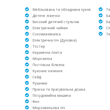
Мебльована та обладнана кухня
Т
Жила площа (м2):
Дитяче ліжечко
Б
Високий дитячий стульчик
Ба
Поле для гольфу La Reserva Rotana (км):
Електричний чайник
Cп
Соковижималка
Т
Поле для гольфа Vall d´Or Golf (км):
Електрична піч (Духовка)
Тостер
Школа верхової їзди Son Menut (км):
Керамічна плита
Mорозилка
Академія та тенісна школа Рафаэля Надаля (км)
Постільна білизна
Кухонне начиння
Лікарня в Манакор (км):
Cейф
Рушники
Клініка Сон Еспасесс в Пальма-де-Майорка (км)
Праска та прасувальна дошка
Посудомийна машина
Щотижневий базар у Порто-Колoм (вівторок) (к
Фен
Мікрохвильова піч
Щотижневий базар у Феланіткс (неділя) (км):