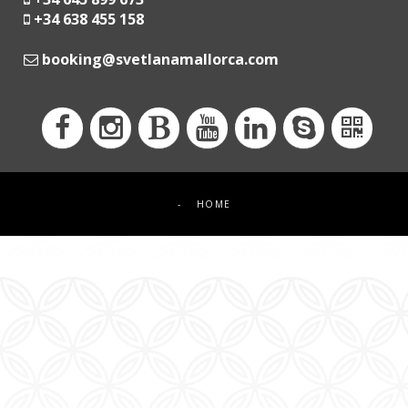
+34 638 455 158
moc.acrollamanaltevs@gnikoob
-
HOME