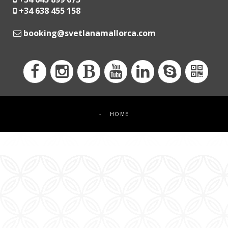
+34 638 455 158
moc.acrollamanaltevs@gnikoob
-
HOME