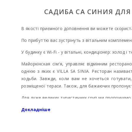
САДИБА СА СИНИЯ ДЛЯ 1
В якості приємного доповнення ви можете скориста
По прибуттю вас зустрінуть з вітальним комплемен
У будинку є Wi-Fi - у вітальні, кондиціонер: холод і
Майоркінская сім′я, управляє відмінним рестора
однією з яких є VILLA SA SINIA. Ресторан назива
ходьби. Завжди, коли вам не хочеться готува
розміщеної тераси. Також, для бажаючих пропонуєт
Для дуже великих туристичних груп ми пропонуємо мо
Capellet". Всі об′єкти знаходяться поруч один з 
Докладніше
корт і волейбольне поле.
Якщо ви хочете відсвяткувати своє день народж
заздалегідь. Організація вашого заходу в чудовому 