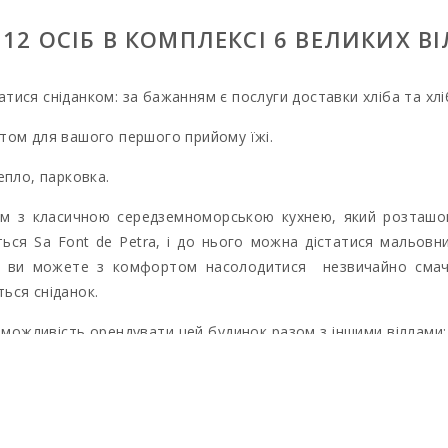
2 ОСІБ В КОМПЛЕКСІ 6 ВЕЛИКИХ ВІЛ
тися сніданком: за бажанням є послуги доставки хліба та хл
том для вашого першого прийому їжі.
 тепло, парковка.
ном з класичною середземноморською кухнею, який розташов
ється Sa Font de Petra, і до нього можна дістатися мальовн
ти, ви можете з комфортом насолодитися незвичайно сма
ься сніданок.
жливість орендувати цей будинок разом з іншими віллами: "So
одним, але вони абсолютно незалежні і мають високий рівень 
ення або організувати просто вечірку під час вашого пер
ресторані або ж організація катерінгу на тій же віллі, де ви 