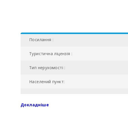
Посилання :
Туристична ліцензія :
Тип нерухомості :
Населений пункт:
Загальна площа (м2):
Докладніше
Кількість спалень:
Жила площа (м2):