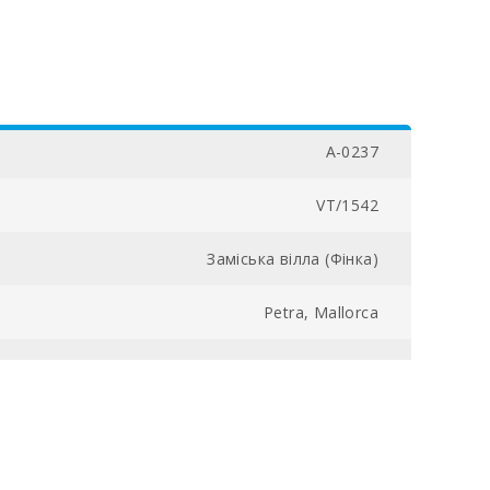
A-0237
VT/1542
Заміська вілла (Фінка)
Petra, Mallorca
15000
6
400