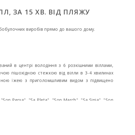
Л, ЗА 15 ХВ. ВІД ПЛЯЖУ
ібобулочних виробів прямо до вашого дому.
аний в центрі володіння з 6 розкішними віллами,
ичою пішохідною стежкою від вілли в 3-4 хвилинах
чною їжею з приголомшливим видом з підвищено
n Perxa", "Sa Pleta", "Son March", "Sa Sinia", "Son
конфіденційності. 6 оточуючих вілл мають тенісний
ебування, ми просимо вас повідомити нам про це
будете проживати за нами.