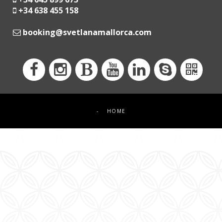
+34 638 455 158
moc.acrollamanaltevs@gnikoob
-
HOME