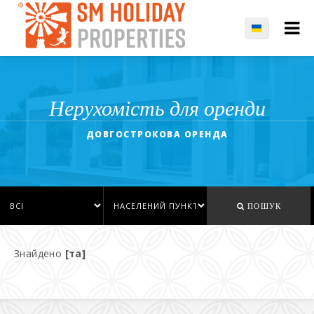
Нерухомість для оренди
ДОВГОСТРОКОВА ОРЕНДА
ПОШУК
Знайдено
[та]