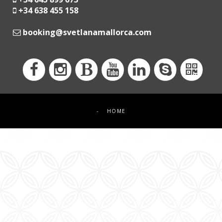
+34 638 455 158
moc.acrollamanaltevs@gnikoob
-
HOME