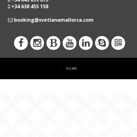
+34 638 455 158
moc.acrollamanaltevs@gnikoob
-
HOME