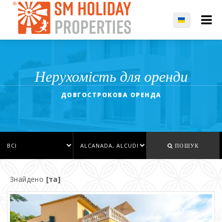
Нерухомість для оренди
ДОВГОСТРОКОВА ОРЕНДА
ПОШУК
Знайдено
[та]