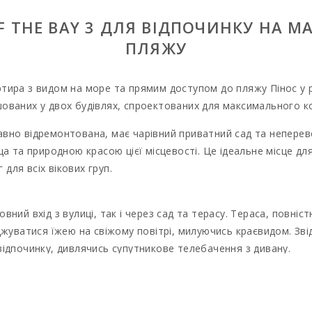
 THE BAY 3 ДЛЯ ВIДПОЧИНКУ НА М
ПЛЯЖУ
тира з видом на море та прямим доступом до пляжу Пінос у р
шованих у двох будівлях, спроектованих для максимального 
авно відремонтована, має чарівний приватний сад та непере
а природною красою цієї місцевості. Це ідеальне місце для 
 для всіх вікових груп.
вний вхід з вулиці, так і через сад та терасу. Тераса, повні
жуватися їжею на свіжому повітрі, милуючись краєвидом. Звід
відпочинку, дивлячись супутникове телебачення з дивану.
ити до чотирьох осіб:
ліжком та виходом на приватну терасу.