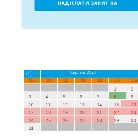
НАДІСЛАТИ ЗАПИТ НА
втрачайте можливості провести незабутній відпоч
БРОНЮВАННЯ
Серпень 2026
Пн
Вт
Ср
Чт
Пт
Сб
Нд
1
2
3
4
5
6
7
8
9
10
11
12
13
14
15
16
17
18
19
20
21
22
23
24
25
26
27
28
29
30
31