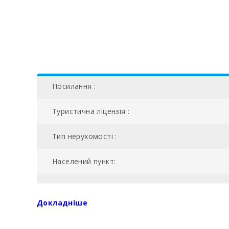
Посилання :
Туристична ліцензія :
Тип нерухомості :
Населений пункт:
NIU:
Докладніше
№ ванних кімнат: