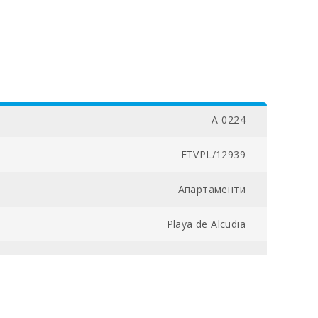
A-0224
ETVPL/12939
Апартаменти
Playa de Alcudia
04300030154100000000000000000ETVPL/129396
2