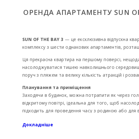
ОРЕНДА АПАРТАМЕНТУ SUN OF
SUN OF THE BAY 3
— це ексклюзивна відпускна квар
комплексу з шести однакових апартаментів, розта
Ця прекрасна квартира на першому поверсі, нещод
насолоджуватися тишею навколишнього середовища т
поруч з пляжем та велику кількість атракцій і розваг
Планування та приміщення
Заходячи в будинок, можна потрапити як через голо
відкритому повітрі, ідеальна для того, щоб насолод
підходить для проведення часу з родиною або для 
У квартирі є дві двомісні кімнати, які можуть вміст
Докладніше
Перша кімната оснащена великим двоспальним 