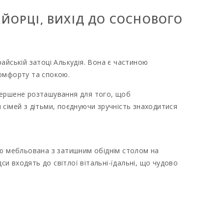
АЙОРЦІ, ВИХIД ДО СОСНОВОГО
айській затоці Алькудія. Вона є частиною
комфорту та спокою.
вершене розташування для того, щоб
сімей з дітьми, поєднуючи зручність знаходитися
стю мебльована з затишним обіднім столом на
си входять до світлої вітальні-їдальні, що чудово