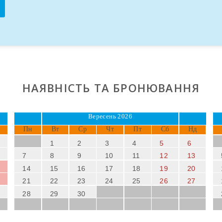
инок у цьому середземноморському раї!
НАЯВНІСТЬ ТА БРОНЮВАННЯ
Вересень 2026
Пн
Вт
Ср
Чт
Пт
Сб
Нд
1
2
3
4
5
6
7
8
9
10
11
12
13
14
15
16
17
18
19
20
21
22
23
24
25
26
27
28
29
30