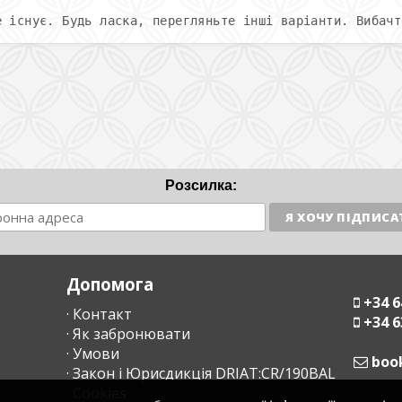
е існує. Будь ласка, перегляньте інші варіанти. Вибачт
Розсилка:
Допомога
+34 6
· Контакт
+34 6
· Як забронювати
· Умови
moc
· Закон і Юрисдикція DRIAT:CR/190BAL
· Cookies