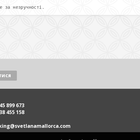
е за незручності.
45 899 673
38 455 158
.acrollamanaltevs@gnikoob