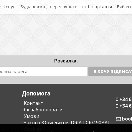
е існує. Будь ласка, перегляньте інші варіанти. Вибачт
Розсилка:
Допомога
+34 6
· Контакт
+34 6
· Як забронювати
· Умови
moc
· Закон і Юрисдикція DRIAT:CR/190BAL
· Cookies