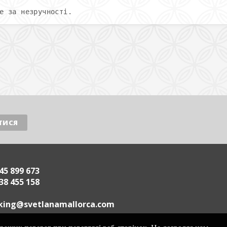
е за незручності.
45 899 673
38 455 158
.acrollamanaltevs@gnikoob