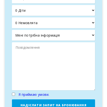
чарівні пляжі, що знаходяться лише за 5 км від будинку.
Також можна відвідати історичні місця, такі як римське
місто Полленція, її римський театр і середньовічне
місто Алькудія з його знаковими історичними стінами.
Відкрийте для себе суть Алькудії
Порт д’Алькудія, раніше невелике рибальське селище,
сьогодні є яскравим і чарівним туристичним напрямком.
Його набережна, нагороджена преміями в галузі
архітектури та урбанізму, запрошує прогулятися серед
традиційних човнів "лляут" і сучасного яхтного порту
Алькудіамар, насолоджуючись морським повітрям і
запахом моря. Тут знаходяться деякі з кращих рибних
ресторанів, морозивних та бутиків на острові.
Перед портом простягається пляж Алькудії з тонким
білим піском та кришталево чистими бірюзовими
водами. Це один з найпопулярніших пляжів на острові,
який пропонує широкий спектр послуг, від оренди
Я приймаю умови.
човнів і курсів з вітрильного спорту до водного парку
для дітей.
НАДІСЛАТИ ЗАПИТ НА БРОНЮВАННЯ