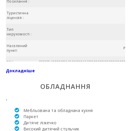
Посилання :
Туристична
ліцензія :
Тип
А
нерухомості :
Населений
Play
пункт:
NIU:
ESFCTU00000704300030152700000000000000000ET
Докладніше
№ ванних
кімнат:
ОБЛАДНАННЯ
Кількість
спалень:
.
Жила площа
Мебльована та обладнана кухня
(м2):
Паркет
Дитяче ліжечко
Алканада Гольф
(Alcanada Golf)
Високий дитячий стульчик