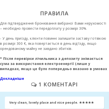
Відстань до
аеропорту (км):
ПРАВИЛА
Зона для
Для підтвердження бронювання вибраної Вами нерухомості
барбекю:
– необхідно провести передоплату у розмірі 30%.
Душ на
- У день приїзду, клієнти повинні залишити заставу готівкою
відкритому
повітрі (у дворі):
в розмірі 300 €, яка повертається в день від′їзду, якщо
орендованому майну не завдано збитків.
Кухня:
* Після перевірки лічильника з депозиту знімається
Вітальня:
сума за використання електроенергії (лише у
випадках, якщо це було попередньо вказано в умовах
Ванна кімната -
оренди)
туалет, душ:
Докладніше
1 КОМЕНТАРІ
- Фінальне прибирання оплачується окремо - 180 євро.
Ванна кімната -
туалет, біде,
ванна:
- Управління нерухомістю - 90€.
Спальня з
Very clean, lovely place and nice people.
★★★★★
- За попередн1м замовленням: дитяче л1жечко та ст1льчик
двохярусним
- 30€ за нед1лю.