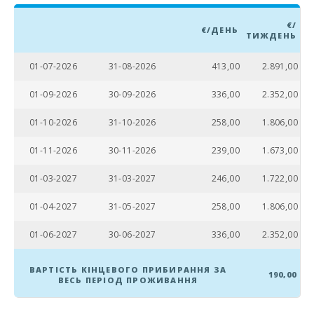
Відстань до
€/
€/ДЕНЬ
ТИЖДЕНЬ
пляжу (м):
Відстань до
01-07-2026
31-08-2026
413,00
2.891,00
ресторанів (м):
01-09-2026
30-09-2026
336,00
2.352,00
Місто Алкудія
(км):
01-10-2026
31-10-2026
258,00
1.806,00
Пaром - порт
01-11-2026
30-11-2026
239,00
1.673,00
Пальми(км):
01-03-2027
31-03-2027
246,00
1.722,00
Залізнична
станція в Пальмі
- проміжна
01-04-2027
31-05-2027
258,00
1.806,00
станція (км):
01-06-2027
30-06-2027
336,00
2.352,00
Залізнична
станція Sa Pobla
(км):
ВАРТІСТЬ КІНЦЕВОГО ПРИБИРАННЯ ЗА
190,00
ВЕСЬ ПЕРІОД ПРОЖИВАННЯ
Автобусна
зупинка (м):