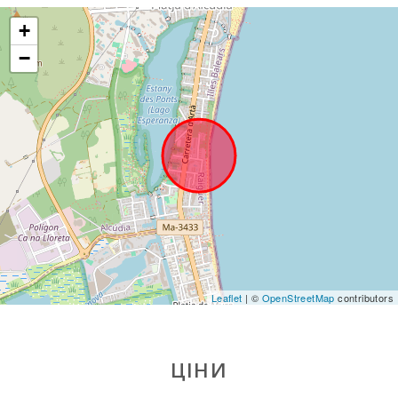
(км):
+
Парк розваг -
Акваріум
−
Пальма (км):
Марінеленд-
Майорка (км):
Аквапарк -
Гідропарк
Алькудія (км):
Пляж Кан
Пікафорт (км):
Драконов1
пещери (km):
Leaflet
| ©
OpenStreetMap
contributors
Кам′янистий
пляж - Алканада
(км):
ЦІНИ
Пляж Плая де
Муро (км):