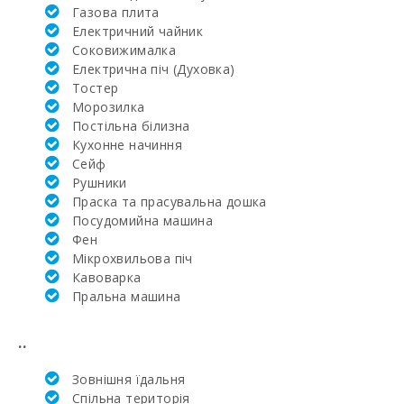
(км):
Газова плита
Електричний чайник
Верхова їзда
Соковижималка
(км):
Електрична піч (Духовка)
Тостер
Академія та
тенісна школа
Mорозилка
Рафаэля Надаля
Постільна білизна
(км):
Кухонне начиння
Cейф
Найближча
Рушники
лікарня в
Алькудії (км):
Праска та прасувальна дошка
Посудомийна машина
Лікарня в
Фен
Манакор (км):
Мікрохвильова піч
Кавоварка
Клініка Сон
Пральна машина
Еспасесс в
Пальма-де-
Майорка (км):
..
Щотижневий
Зовнішня їдальня
базар в Алькудії
(вівторок та
Cпільна територія