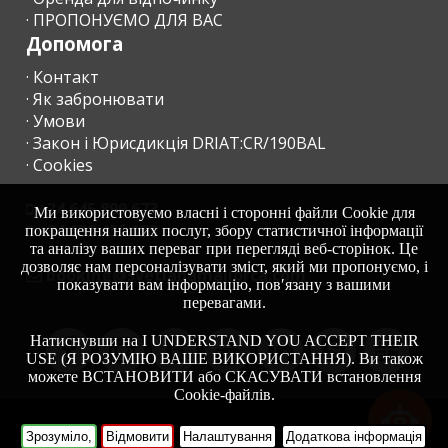
· ПРОПОНУЄМО ДЛЯ ВАС
Допомога
ПРИБУТТЯ У НЕРОБОЧИЙ ЧАС
· Контакт
· Як забронювати
a) Ключі будуть залишені в коробці з кодом. Сума, що
· Умови
залишилася повинна бути виплачена наступного дня в
· Закон і Юрисдикція DRIAT:CR/190BAL
приймальному агентстві;
· Cookies
б) У випадку, якщо немає кодованої коробки, влаштуйте
+34 645 899 673
прибуття в неробочий час з агентством.
Ми використовуємо власні і сторонні файли Cookie для
+34 638 455 158
покращення наших послуг, збору статистичної інформації
та аналізу ваших переваг при перегляді веб-сторінок. Це
- Заїзд після 23.00 - 30,00 євро
дозволяє нам персоналізувати зміст, який ми пропонуємо, і
moc.acrollamanaltevs@gnikoob
показувати вам інформацію, пов′язану з вашими
- Якщо можливий пізній виїзд, та за умови, якщо це можливо,
перевагами.
вартість продовження до 13:00 становить 50 євро і 90 євро
до 17:00.
Натиснувши на I UNDERSTAND YOU ACCEPT THEIR
USE (Я РОЗУМІЮ ВАШЕ ВИКОРИСТАННЯ). Ви також
можете ВСТАНОВИТИ або СКАСУВАТИ встановлення
Cookie-файлів.
*
З 1 ЛИПНЯ 2016 РОКУ, УРЯД ІСПАНІЇ І БАЛЕАРСЬКІ
-
HOME
Зрозуміло,
Відмовити
Налаштування
Додаткова інформація
ОСТРОВИ ВВЕЛИ ТУРИСТИЧНИЙ ЕКО-ПОДАТОК.