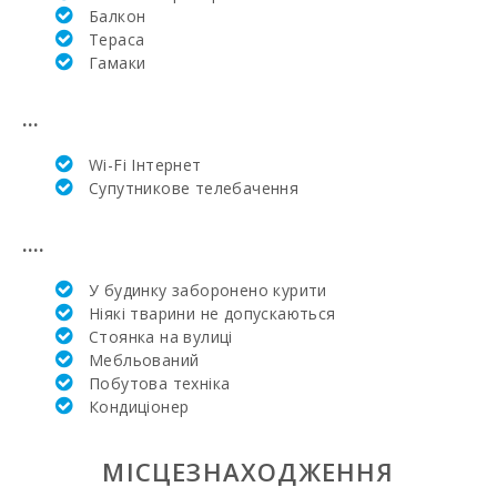
неділя) (км):
Балкон
Тераса
Супермаркет -
Гамаки
Меркадона (км):
Супермаркет
...
EROSKY (м):
Wi-Fi Інтернет
Супермаркет
Супутникове телебачення
SPAR (км):
Супермаркет
....
LIDL (км):
У будинку заборонено курити
Водні види
Ніякі тварини не допускаються
спорту (м):
Стоянка на вулиці
Мебльований
Озеро - Es Llac
Gran (км):
Побутова техніка
Кондиціонер
ПАРК МАЙОРКА
ДЖУНГЛІ (км):
МІСЦЕЗНАХОДЖЕННЯ
Парк Катманду