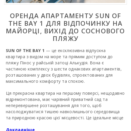
ОРЕНДА АПАРТАМЕНТУ SUN OF
THE BAY 1 ДЛЯ ВIДПОЧИНКУ НА
МАЙОРЦІ, ВИХIД ДО СОСНОВОГО
ПЛЯЖУ
SUN OF THE BAY 1
— це ексклюзивна відпускна
квартира з видом на море та прямим доступом до
пляжу Пінос у райській затоці Алькудія. Вона є
частиною комплексу з шести однакових апартаментів,
розташованих у двох будівлях, спроектованих для
максимального комфорту та спокою.
Ця прекрасна квартира на першому поверсі, нещодавно
відремонтована, має чарівний приватний сад та
неперевершене розташування для того, щоб
насолоджуватися тишею навколишнього середовища
та природною красою цієї місцевості. Це ідеальне місце
для сімей з дітьми, поєднуючи зручність знаходитися
Докладніше
поруч з пляжем та велику кількість атракцій і розваг