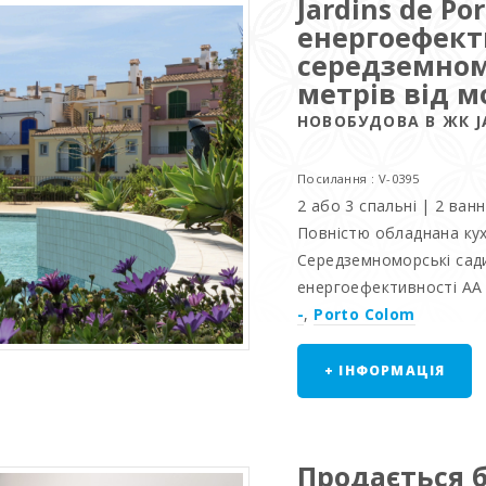
Jardins de Po
енергоефект
середземном
метрів від м
НОВОБУДОВА В ЖК J
Посилання : V-0395
2 або 3 спальні | 2 ван
Повністю обладнана кух
Середземноморські сади
енергоефективності AA 
-
,
Porto Colom
+ ІНФОРМАЦІЯ
Продається б