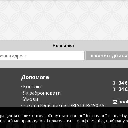
Розсилка:
Допомога
+34 6
· Контакт
+34 6
· Як забронювати
· Умови
moc
· Закон і Юрисдикція DRIAT:CR/190BAL
· Cookies
ращення наших послуг, збору статистичної інформації та аналізу 
т, який ми пропонуємо, і показувати вам інформацію, пов′язану