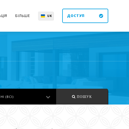
ЦІЯ
БІЛЬШЕ
ДОСТУП
UK
EN
ES
DE
НІ (ВСІ)
ПОШУК