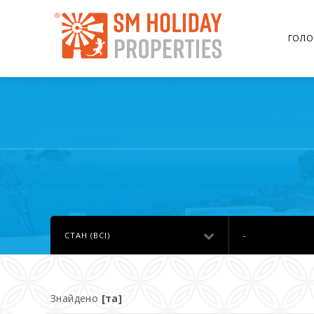
ГОЛО
СТАН (ВСІ)
-
Знайдено
[та]