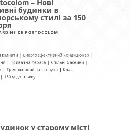
rtocolom – Нові
ивні будинки в
орському стилі за 150
оря
ARDINS DE PORTOCOLOM
ні кімнати | Енергоефективний кондиціонер |
ня | Приватна тераса | Спільні басейни |
 | Тренажерний зал і сауна | Клас
| 150 м до пляжу
удинок у старому місті