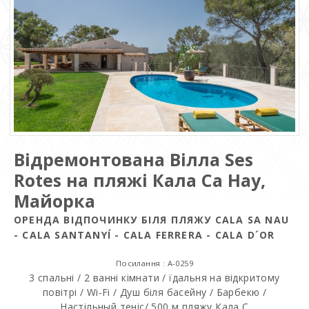
Відремонтована Вілла Ses
Rotes на пляжі Кала Са Нау,
Майорка
ОРЕНДА ВІДПОЧИНКУ БІЛЯ ПЛЯЖУ CALA SA NAU
- CALA SANTANYÍ - CALA FERRERA - CALA D´OR
Посилання : A-0259
3 спальні / 2 ванні кімнати / їдальня на відкритому
повітрі / Wi-Fi / Душ біля басейну / Барбекю /
Настiльный тенiс/ 500 м пляжу Кала С