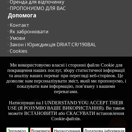
· Оренда для відпочинку
· ПРОПОНУЄМО ДЛЯ ВАС
Допомога
· Контакт
· Як забронювати
· Умови
· Закон і Юрисдикція DRIAT:CR/190BAL
· Cookies
+34 645 899 673
Ми використовуємо власні і сторонні файли Cookie для
+34 638 455 158
покращення наших послуг, збору статистичної інформації
та аналізу ваших переваг при перегляді веб-сторінок. Це
дозволяє нам персоналізувати зміст, який ми пропонуємо, і
moc.acrollamanaltevs@gnikoob
показувати вам інформацію, пов′язану з вашими
перевагами.
Натиснувши на I UNDERSTAND YOU ACCEPT THEIR
USE (Я РОЗУМІЮ ВАШЕ ВИКОРИСТАННЯ). Ви також
можете ВСТАНОВИТИ або СКАСУВАТИ встановлення
Cookie-файлів.
-
HOME
Зрозуміло,
Відмовити
Налаштування
Додаткова інформація