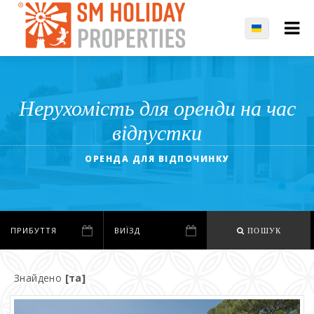
Нерухомість для оренди на час
відпустки
ОРЕНДА ДЛЯ ВІДПОЧИНКУ
ПОШУК
Знайдено
[та]