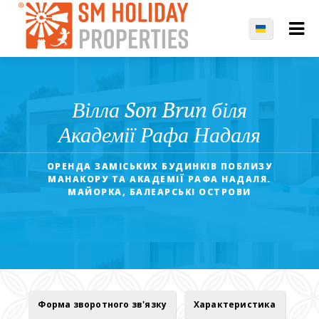
Вілла Son Brun біля
Академії Рафа Надаля
ОРЕНДА ЗАМІСЬКИХ БУДИНКІВ ПОБЛИЗУ
МАНАКОРУ ТА АКАДЕМІЇ РАФА НАДАЛЯ.
МАЙОРКА, БАЛЕАРСЬКІ ОСТРОВИ
Форма зворотного зв'язку
Характеристика