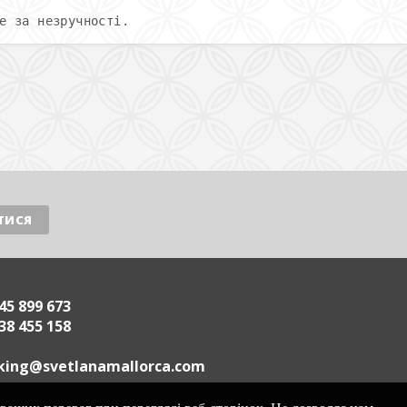
е за незручності.
45 899 673
38 455 158
.acrollamanaltevs@gnikoob