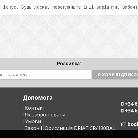
е існує. Будь ласка, перегляньте інші варіанти. Вибачт
Розсилка:
Допомога
+34 6
· Контакт
+34 6
· Як забронювати
· Умови
moc
· Закон і Юрисдикція DRIAT:CR/190BAL
· Cookies