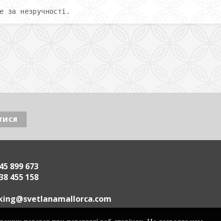
е за незручності.
45 899 673
38 455 158
.acrollamanaltevs@gnikoob