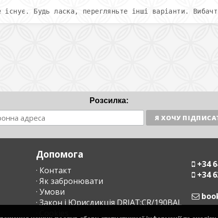
е існує. Будь ласка, перегляньте інші варіанти. Вибачт
Розсилка:
Допомога
+34 6
· Контакт
+34 6
· Як забронювати
· Умови
moc
· Закон і Юрисдикція DRIAT:CR/190BAL
· Cookies