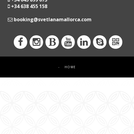
+34 638 455 158
moc.acrollamanaltevs@gnikoob
-
HOME