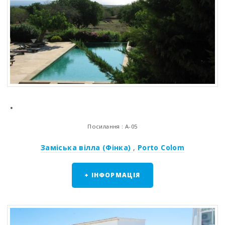
.
Посилання : A-05
Заміська вілла (Фінка)
,
Porto Colom
+ ІНФОРМАЦІЯ