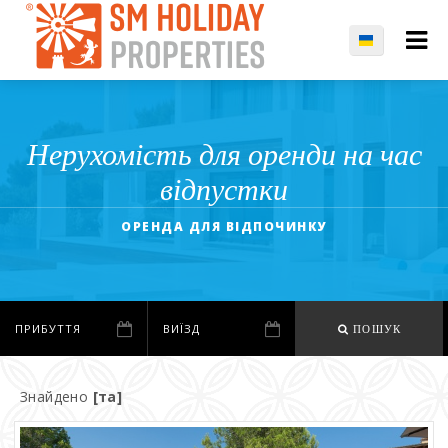
Нерухомість для оренди на час
відпустки
ОРЕНДА ДЛЯ ВІДПОЧИНКУ
ПОШУК
Знайдено
[та]