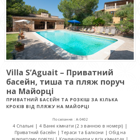
Villa S’Aguait – Приватний
басейн, тиша та пляж поруч
на Майорці
ПРИВАТНИЙ БАСЕЙН ТА РОЗКІШ ЗА КІЛЬКА
КРОКІВ ВІД ПЛЯЖУ НА МАЙОРЦІ
Посилання : A-0402
4 Спальні | 4 Ванні кімнати (2 з ванною в номері) |
Приватний басейн | Тераси та Балкони | Обід на
відкритому повітрі | Кондиціонери у всіх кімнатах |