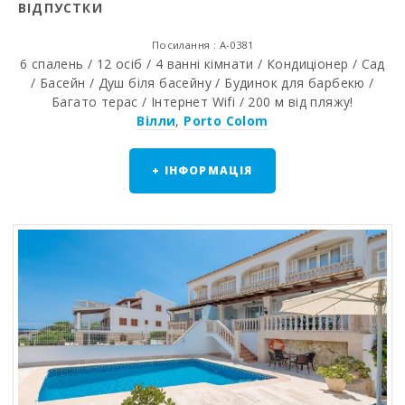
ВІДПУСТКИ
Посилання : A-0381
6 спалень / 12 осіб / 4 ванні кімнати / Кондиціонер / Сад
/ Басейн / Душ біля басейну / Будинок для барбекю /
Багато терас / Інтернет Wifi / 200 м від пляжу!
Вілли
,
Porto Colom
+ ІНФОРМАЦІЯ