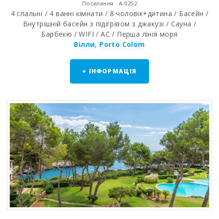
Посилання : A-0252
4 спальні / 4 ванні кімнати / 8 чоловік+дитина / Басейн /
Внутрішній басейн з підігрівом з джакузі / Сауна /
Барбекю / WIFI / AC / Перша лінія моря
Вілли
,
Porto Colom
+ ІНФОРМАЦІЯ