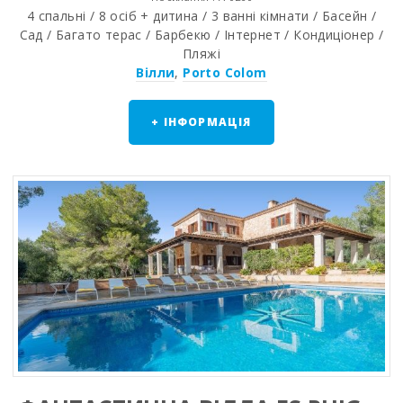
4 спальні / 8 осіб + дитина / 3 ванні кімнати / Басейн /
Сад / Багато терас / Барбекю / Інтернет / Кондиціонер /
Пляжі
Вілли
,
Porto Colom
+ ІНФОРМАЦІЯ