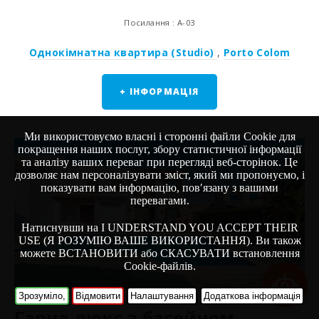
Посилання : A-03
Однокімнатна квартира (Studio)
,
Porto Colom
+ ІНФОРМАЦІЯ
Ми використовуємо власні і сторонні файли Cookie для
покращення наших послуг, збору статистичної інформації
та аналізу ваших переваг при перегляді веб-сторінок. Це
дозволяє нам персоналізувати зміст, який ми пропонуємо, і
показувати вам інформацію, пов′язану з вашими
перевагами.
Натиснувши на I UNDERSTAND YOU ACCEPT THEIR
USE (Я РОЗУМІЮ ВАШЕ ВИКОРИСТАННЯ). Ви також
можете ВСТАНОВИТИ або СКАСУВАТИ встановлення
Cookie-файлів.
Зрозуміло,
Відмовити
Налаштування
Додаткова інформація
Гарна люкс з басейном,