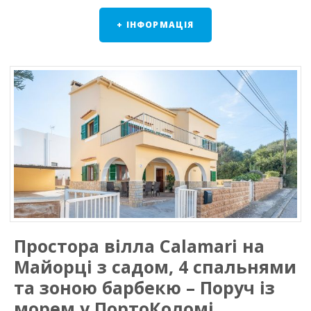
+ ІНФОРМАЦІЯ
Простора вілла Calamari на
Майорці з садом, 4 спальнями
та зоною барбекю – Поруч із
морем у ПортоКоломі