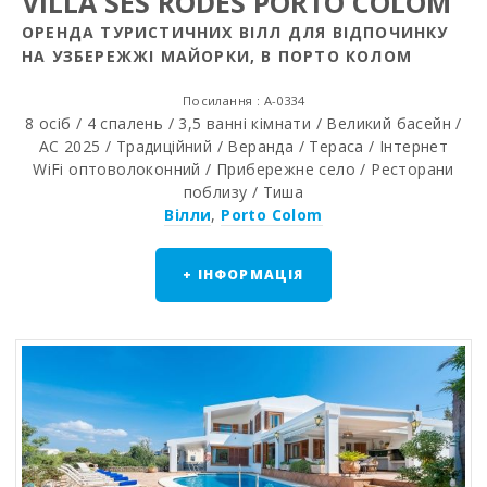
VILLA SES RODES PORTO COLOM
ОРЕНДА ТУРИСТИЧНИХ ВІЛЛ ДЛЯ ВІДПОЧИНКУ
НА УЗБЕРЕЖЖІ МАЙОРКИ, В ПОРТО КОЛОМ
Посилання : A-0334
8 осіб / 4 спалень / 3,5 ванні кімнати / Великий басейн /
AC 2025 / Традиційний / Веранда / Тераса / Інтернет
WiFi оптоволоконний / Прибережне село / Ресторани
поблизу / Тиша
Вілли
,
Porto Colom
+ ІНФОРМАЦІЯ