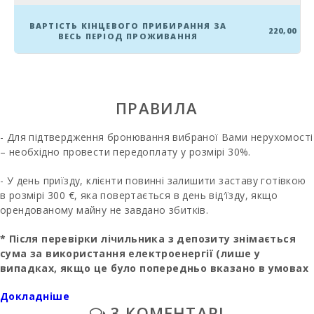
Пляж Сон Бауло
(км):
ВАРТІСТЬ КІНЦЕВОГО ПРИБИРАННЯ ЗА
220,00
ВЕСЬ ПЕРІОД ПРОЖИВАННЯ
Пляж Кан
Пікафорт (км):
Пляж Кала
Антена,
ПРАВИЛА
Манакор (km):
- Для підтвердження бронювання вибраної Вами нерухомості
Пляж Torrent
– необхідно провести передоплату у розмірі 30%.
des Revellar
(км):
- У день приїзду, клієнти повинні залишити заставу готівкою
Драконов1
в розмірі 300 €, яка повертається в день від′їзду, якщо
пещери (km):
орендованому майну не завдано збитків.
Піщаний пляж -
* Після перевірки лічильника з депозиту знімається
Кала Мільор
(км):
сума за використання електроенергії (лише у
випадках, якщо це було попередньо вказано в умовах
Піщаний і
оренди)
кам′янистий
Докладніше
пляж - Пляж
3 КОМЕНТАРІ
- Опалення (листопад - квітень) - 30 євро/день
Альканада (м):