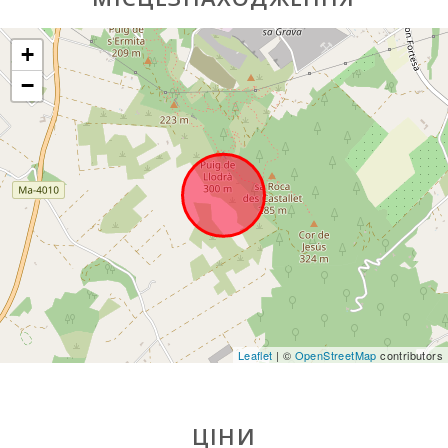
Щотижневий
базар в Алькудії
+
(вівторок та
неділя) (км):
−
Щотижневий
базар у
Манакор
(понеділок) (км):
Супермаркет -
Меркадона (км):
Супермаркет -
EROSKY (км):
Супермаркет
LIDL (км):
Leaflet
| ©
OpenStreetMap
contributors
Супермаркет
(км):
ЦІНИ
Водні види
спорту (км):