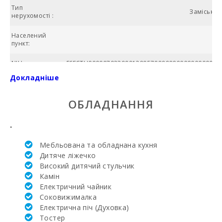
Тип
Заміська в
нерухомості :
Населений
пункт:
NIU:
ESFCTU000007023000129857000000000000000000
Докладніше
Загальна
площа (м2):
ОБЛАДНАННЯ
№ ванних
кімнат:
.
Кількість
Мебльована та обладнана кухня
спалень:
Дитяче ліжечко
Високий дитячий стульчик
Жила площа
(м2):
Камін
Електричний чайник
Поле для
Соковижималка
гольфу La
Електрична піч (Духовка)
Reserva Rotana
Тостер
(км):