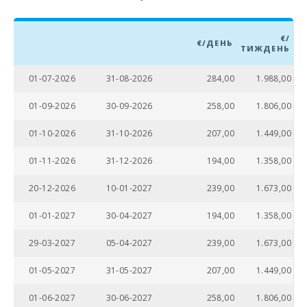
Озеро - Es Llac
Gran (км):
€/
€/ДЕНЬ
ТИЖДЕНЬ
ПАРК МАЙОРКА
ДЖУНГЛІ (км):
01-07-2026
31-08-2026
284,00
1.988,00
Парк Катманду
01-09-2026
30-09-2026
258,00
1.806,00
(км):
01-10-2026
31-10-2026
207,00
1.449,00
Парк розваг -
Акваріум
01-11-2026
31-12-2026
194,00
1.358,00
Пальма (км):
20-12-2026
10-01-2027
239,00
1.673,00
Марінеленд-
Майорка (км):
01-01-2027
30-04-2027
194,00
1.358,00
Аквапарк -
Гідропарк
29-03-2027
05-04-2027
239,00
1.673,00
Алькудія (км):
01-05-2027
31-05-2027
207,00
1.449,00
Пляж Сант
Ельм(km):
01-06-2027
30-06-2027
258,00
1.806,00