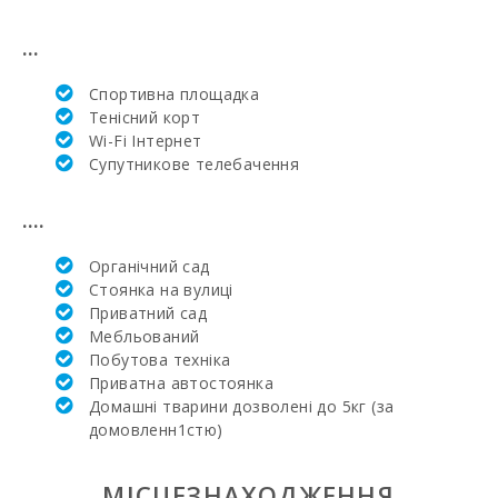
Найближча
лікарня в
...
Алькудії (км):
Cпортивна площадка
Лікарня в
Манакор (км):
Тенісний корт
Wi-Fi Інтернет
Клініка Сон
Супутникове телебачення
Еспасесс в
Пальма-де-
Майорка (км):
....
Щотижневий
Органічний сад
базар у Порто-
Стоянка на вулиці
Колoм
(вівторок) (км):
Приватний сад
Мебльований
Щотижневий
Побутова техніка
базар у
Приватна автостоянка
Феланіткс
Домашні тварини дозволені до 5кг (за
(неділя) (км):
домовленн1стю)
Щотижневий
базар в Montuiri
МІСЦЕЗНАХОДЖЕННЯ
(км):