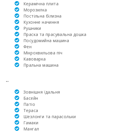
Керамічна плита
Поле для
Mорозилка
гольфа Санта-
Постільна білизна
Понсе (км):
Кухонне начиння
Рушники
Алканада Гольф
Праска та прасувальна дошка
(Alcanada Golf)
(км):
Посудомийна машина
Фен
Поле для
Мікрохвильова піч
гольфа Vall d´Or
Кавоварка
Golf (км):
Пральна машина
Школа верхової
їзди Son Menut
..
(км):
Зовнішня їдальня
Верхова їзда
Басейн
(км):
Патіо
Академія та
Тераса
тенісна школа
Шезлонги та парасольки
Рафаэля Надаля
Гамаки
(км):
Mангал