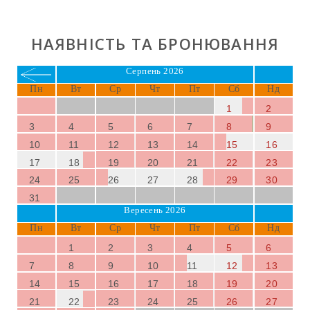
вагою до 5 кг.
ПЛЯЖ ТА ОКОЛИЦІ
НАЯВНІСТЬ ТА БРОНЮВАННЯ
Найближчий пляж —
Cala Antena
, невелика бухта
Серпень 2026
всього за 11 км, відома своїм дрібним піском і
кришталево чистими водами. Район рясніє чарівними
Пн
Вт
Ср
Чт
Пт
Сб
Нд
пляжами та бухтами поблизу, такими як
Sa
1
2
Romaguera
,
Cala Domingos
і
Cala Murada
, де ви
3
4
5
6
7
8
9
можете продовжувати насолоджуватися чудовою
10
11
12
13
14
15
16
погодою
Майорки
.
17
18
19
20
21
22
23
24
25
26
27
28
29
30
31
Вересень 2026
Пн
Вт
Ср
Чт
Пт
Сб
Нд
1
2
3
4
5
6
7
8
9
10
11
12
13
14
15
16
17
18
19
20
21
22
23
24
25
26
27