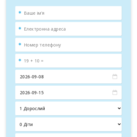
Індукційна плита
Мікрохвильова піч
Холодильник з морозильником
Посудомийна машина
Кавомашини Nespresso та німецька
Тостер та чайник
Повний посуд та столові прибори
Крім того, будинок обладнаний пральною машиною,
праскою та дошкою для прасування. На першому
поверсі є спальня з двома односпальними ліжками та
вентилятором. На другому поверсі є ще дві спальні,
обидві з двоспальними ліжками, і одна з них має шафу.
Якщо ви подорожуєте з немовлям, ми можемо надати
ліжечко. У будинку три ванні кімнати з душем, одна на
першому поверсі, інша на другому, і ще одна зовнішня.
ВІДПОЧИНОК БІЛЯ БАСЕЙНУ ТА
АКТИВНОСТІ
Окрім усіх внутрішніх зручностей,
La Cigarra Can