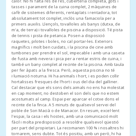
нами по телефону, будь ласка, для того, щоб ми прибули
calor. No hi falta res de res, cuberteria completa, gots i
Barques (km):
tasses i parament de la cuina complet, 2 màquines de
безпосередньо завчас до організованого нами місця зустрічі.
cafè de sistemes diferents, rentaplats i rentadora, tot
Playa
absolutament tot complet, inclòs una famaciola per a
- За тиждень до заїзду адміністрація зв′яжеться з вами, щоб
S′Amarador(km):
primers auxilis. Llençols, tovalloles als banys (dutxa, de
повідомити про час і місце отримання ключів.
m′a, de terra) i tovalloles de piscina a disposició. Té pista
Пляж Кала
de tennis i pista de petanca. Posen a disposició
Феррера (км):
raquetes, pilotes i boles, no cal portar-les. Exteriors
magnífics i molt ben cuidats, i la piscina de cine amb
ПРИБУТТЯ У НЕРОБОЧИЙ ЧАС
Пляж Кала Са
tumbones per prendre el sol, impecable i amb una caseta
Нау (км):
de fusta amb nevera i pica per a rentar estris de cuina, i
a) Ключі будуть залишені в коробці з кодом. Сума, що
també un bany complet al recinte de la piscina. Amb taula
Пляж Кала
залишилася повинна бути виплачена наступного дня в
per fer àpats a la fresca. Però, aquesta piscina no té
Мондраго (км):
приймальному агентстві;
i·lumiació noturna. Hi ha animals i hort, i es poden collir
hortalisses fresques de l′hort i ous del dia del galliner.
Пляж Кала
Cal destacar que els sons dels aimals no ens ha molestat
б) У випадку, якщо немає кодованої коробки, влаштуйте
Тропикана (км):
en cap moment, no destoben el son dels que no estem
прибуття в неробочий час з агентством.
acostumats al camp. Espai per aparcar el cotxe dons el
Пляж Порто-
recinte de la finca. A 5 minuts de qualsevol servei del
Ново (км):
- Заїзд після 23.00 - 30,00 євро
poble de Son Macià o de Manacor. En resum, excel·lent
l′espai, la casa i els hostes, amb una comunicació molt
Пляж Кала
- Якщо можливий пізній виїзд, та за умови, якщо це можливо,
fàcil i molta predisposició a resoldre qualsevol qüestió
Мурада (км):
вартість продовження до 13:00 становить 50 євро і 90 євро
per part del propietari. La recomanen 100 % i nosaltres hi
до 17:00.
tornarem, sens dubte. Tot és positiu, amb un però, hi ha
Пляж S´Arenal