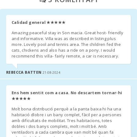
- Фінальне прибирання: 220,00 євро.
Пляж Плая де
Муро (км):
Calidad general
★★★★★
- По бажанню клієнта безкоштовно надаються дитяче
Пляж Кала
ліжечко і дитячий стільчик.
Amazing peaceful stay in Son macia. Great host- friendly
Ломбардс (km):
and informative. Villa was as described in listing plus
* Друге ліжечко - 10 євро в день
more. Lovely pool and tennis area. The children fed the
Пляж Алькудія
cats, chickens and also has a ride on a pony. I would
(км):
- У тих приміщеннях, де можна поставити додаткове ліжко і
recommend this villa- fairly remote, a car is necessary.
за його наявності, вартість завжди становить – 38 євро в
Пляж Кала
день.
Ангила (km):
REBECCA BATTEN
21-08-2024
Пляж Кала
Эсмеральда
(км):
Ens hem sentit com a casa. No descartem tornar-hi
ДОДАТКОВІ ПРИМІТКИ:
★★★★★
Пляж Кала Гран
- За кілька днів до вашого прибуття, ви повинні зв′язатися з
(км):
Molt bona distribució perquè a la panta baixa hi ha una
агентством, повідомити час прибуття і організувати прийом
habitació dlobre i un bany complet, fàcil per a persones
об′єкту та отримання ключів.
Пляж Кала
amb dificultats de mobilitat. Tres habitacions, totes
Серена (км):
dobles i dos banys complets, molt i molt bé. Amb
- Після того, як ви приїдете в пункт призначення, зв′яжіться з
ventiladors a cada cambra que van molt bé quan fa
Playa de Cala