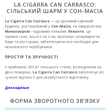
LA CIGARRA CAN CARRASCO:
СІЛЬСЬКИЙ ШАРМ У СОН-МАСІА
La Cigarra Can Carrasco
— це красивий кам’яний
будинок, розташований у
Сон-Масіа
, на півдорозі між
Манакаором
і чудовими пляжами
Леванте
. Це
чарівне село, всього за 2 км, пропонує супермаркети,
бари та ресторани, забезпечуючи все необхідне для
незалежного перебування.
ПРОСТІР ТА ЗРУЧНОСТІ
З приблизно 200 м² сільського стилю, розподілених на
двох поверхах,
La Cigarra Can Carrasco
забезпечує всі
сучасні зручності для незабутнього відпочинку.
Входячи, вас зустрічає затишна вітальня-столовий зал,
ідеально підходить для перегляду телевізора з
Докладніше
супутниковими каналами кількома мовами. Обідня зона
вміщує 6 осіб і інтегрована з повністю обладнаною
ФОРМА ЗВОРОТНОГО ЗВ'ЯЗКУ
кухнею, яка включає: