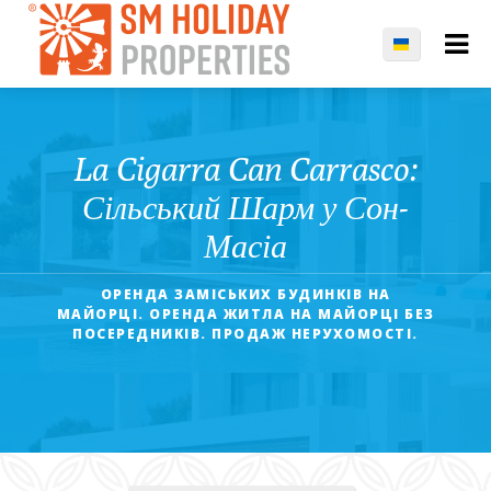
La Cigarra Can Carrasco:
Сільський Шарм у Сон-
Масіа
ОРЕНДА ЗАМІСЬКИХ БУДИНКІВ НА
МАЙОРЦІ. ОРЕНДА ЖИТЛА НА МАЙОРЦІ БЕЗ
ПОСЕРЕДНИКІВ. ПРОДАЖ НЕРУХОМОСТІ.