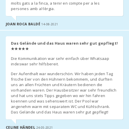
molts gats a la finca, a tenir en compte per a les
Порто Колом
persones amb al·lèrgia.
(км):
*
З 1 ЛИПНЯ 2016 РОКУ, УРЯД ІСПАНІЇ І БАЛЕАРСЬКІ
Пляж Кала
JOAN ROCA BALDÉ
14-08-2021
Брафi (км):
ОСТРОВИ ВВЕЛИ ТУРИСТИЧНИЙ ЕКО-ПОДАТОК.
Пляж Кала
Його вартість становить:
Марсал (км):
Das Gelände und das Haus waren sehr gut gepflegt!
★★★★★
Перші 8 днів по 2,20 євро на людину в день. Наступні дні 1,10
Відстань до
євро.
пляжу (км):
Die Kommunikation war sehr einfach über Whatsaap
indeswar sehr hilfsbereit.
Ця сума повинна бути виплачена агентству під час прибуття.
Ресторан Са
Туристичний збір не стосується дітей у віком до 16 років.
Калета Кала
Der Aufenthalt war wunderschön. Wir haben jeden Tag
Мільор (kм):
frische Eier von den Hühnern bekommem, und durften
uns an allen Früchten und Kräutern bedienen die
Відстань до
vorhanden waren. Der Hausbesitzer war sehr freundlich
ресторанів (м):
und hat uns stets Tipps gegeben wo wir hin fahren
ДОДАТКОВА ІНФОРМАЦІЯ
koennen und was sehenswert ist. Der Pool war
Місто Алкудія
angenehm warm mit separatem WC und Kühlschrank.
Будь ласка, надішліть нам наступну інформацію для
(км):
Das Gelände und das Haus waren sehr gut gepflegt!
організації вашого приїзду і від′їзду, а також для того, щоб
провести реєстрацію всіх гостей в Національній Поліції (Це
Місто Феланіткс
(км):
обов′язкові державні умови):
CELINE HÄNDEL
24-05-2021