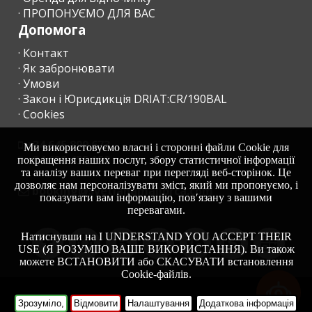
· ПРОПОНУЄМО ДЛЯ ВАС
Допомога
· Контакт
· Як забронювати
· Умови
· Закон і Юрисдикція DRIAT:CR/190BAL
· Cookies
+34 645 899 673
Ми використовуємо власні і сторонні файли Cookie для
+34 638 455 158
покращення наших послуг, збору статистичної інформації
та аналізу ваших переваг при перегляді веб-сторінок. Це
дозволяє нам персоналізувати зміст, який ми пропонуємо, і
moc.acrollamanaltevs@gnikoob
показувати вам інформацію, пов′язану з вашими
перевагами.
Натиснувши на I UNDERSTAND YOU ACCEPT THEIR
USE (Я РОЗУМІЮ ВАШЕ ВИКОРИСТАННЯ). Ви також
можете ВСТАНОВИТИ або СКАСУВАТИ встановлення
Cookie-файлів.
-
HOME
Зрозуміло,
Відмовити
Налаштування
Додаткова інформація