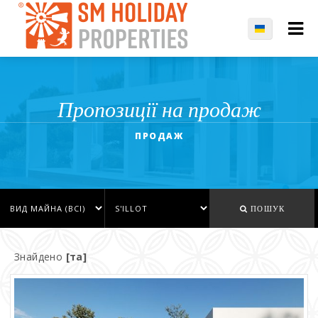
Пропозиції на продаж
ПРОДАЖ
ПОШУК
Знайдено
[та]