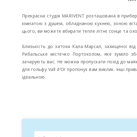
Прекрасна студія MARIVENT розташована в прибер
кімнатою з душем, обладнаною кухнею, зоною віта
цього, ви можете вбирати тепле літнє сонце та охо
Близькість до затоки Кала-Марсал, захищеної від
Рибальське містечко Портоколом, яке зуміло зб
зачарують вас. Не можна пропускати похід до маяк
для гольфу Vall d′Or пропонує вам виклик. Інші пр
ідеальною.