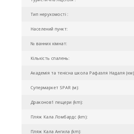
Тип нерухомості :
Населений пункт:
№ ванних кімнат:
Кількість спалень:
Академія та тенісна школа Рафаэля Надаля (км)
Супермаркет SPAR (м):
Драконов1 пещери (km):
Пляж Кала Ломбардс (km):
Пляж Кала Ангила (km):