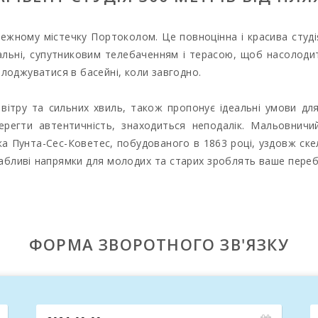
ежному містечку Портоколом. Це повноцінна і красива студ
льні, супутниковим телебаченням і терасою, щоб насолодит
лоджуватися в басейні, коли завгодно.
 вітру та сильних хвиль, також пропонує ідеальні умови дл
ерегти автентичність, знаходиться неподалік. Мальовнич
а Пунта-Сес-Коветес, побудованого в 1863 році, уздовж скел
ивабливі напрямки для молодих та старих зроблять ваше перебу
ФОРМА ЗВОРОТНОГО ЗВ'ЯЗКУ