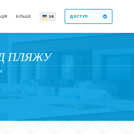
ЦІЯ
БІЛЬШЕ
ДОСТУП
UK
EN
ES
DE
ІД ПЛЯЖУ
І