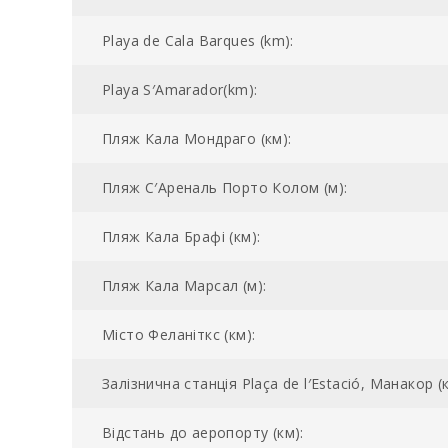
Playa de Cala Barques (km):
Playa S′Amarador(km):
Пляж Кала Мондраго (км):
Пляж С′Ареналь Порто Колом (м):
Пляж Кала Брафi (км):
Пляж Кала Марсал (м):
Місто Феланіткс (км):
Залізнична станція Plaça de l′Estació, Манакор (к
Відстань до аеропорту (км):