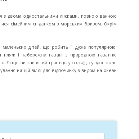
ія з двома односпальними ліжками, повною ванною
ися сімейним сніданком з морським бризом. Окрім
я маленьких дітей, що робить її дуже популярною.
ий пляж і набережна гавані з природною гаванню
ь. Якщо ви завзятий гравець у гольф, сусіднє поле
вання на цій віллі для відпочинку з видом на океан