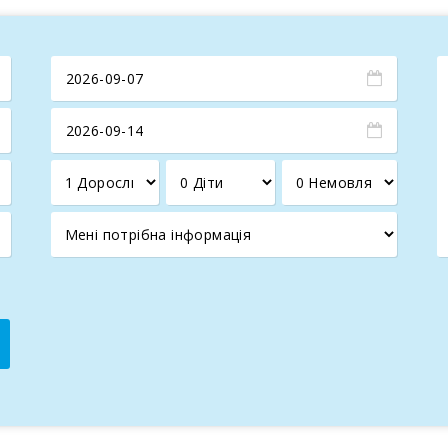
і навколо немає сусідів. Є парковка для чотирьох автомобілі
у в оточенні мальовничої природи у
20 хвилинах їзди від П
ї.
На його набережній знаходяться елегантні ресторани, бари
 який проводиться щосереди та приваблює велику кількість 
е чекае на вас на в1дпочинку на неперевершеному остров1 Мал