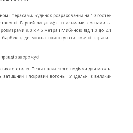
ном і терасами. Будинок розрахований на 10 гостей
становці.
Гарний ландшафт з пальмами, соснами та
озм1рами 9,0 x 4,5 метра і глибиною від 1,0 до 2,1
а барбекю, де можна приготувати смачні страви і
справді заворожує!
ького стилю. Після насиченого подіями дня можна
ть затишний і яскравий вогонь. У їдальні є великий
хвильову піч, об1дню зону...
жечко і 1 стільчик для дитини. На другому поверс1
альним ліжком є ванна кімната з ванною. А також в
на терасі є пральна машина, сушка, пилосос, праска