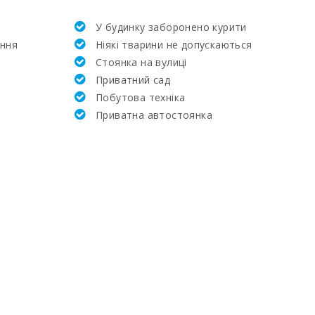
У будинку заборонено курити
84,0
ення
Ніякі тварини не допускаються
Стоянка на вулиці
29.7
Приватний сад
Побутова техніка
18,8
Приватна автостоянка
3.9
5.6
22,2
20,8
40.4
17,5