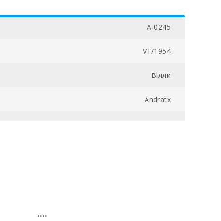
A-0245
VT/1954
Вілли
Andratx
7032000183691000000000000000000000VT/19548
4
5
250
....
17,5