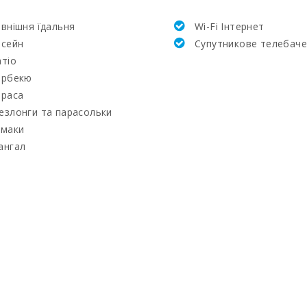
внішня їдальня
Wi-Fi Інтернет
:
асейн
Супутникове телебач
тіо
:
арбекю
ераса
езлонги та парасольки
амаки
ангал