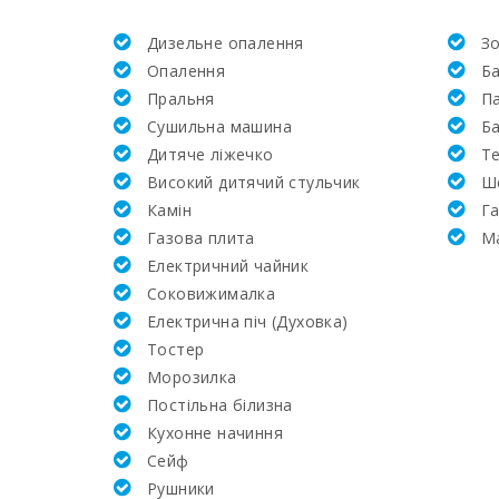
Дизельне опалення
Зо
Академія та тенісна школа Рафаэля Надаля (км)
Опалення
Б
Пральня
Па
Клініка Сон Еспасесс в Пальма-де-Майорка (км)
Сушильна машина
Б
Дитяче ліжечко
Т
Супермаркет LIDL (км):
Високий дитячий стульчик
Ш
Камін
Г
Супермаркет (км):
Газова плита
M
Електричний чайник
Водні види спорту (км):
Соковижималка
Електрична піч (Духовка)
ПАРК МАЙОРКА ДЖУНГЛІ (км):
Тостер
Mорозилка
Парк Катманду (км):
Постільна білизна
Кухонне начиння
Парк розваг - Акваріум Пальма (км):
Cейф
Рушники
Марінеленд-Майорка (км):