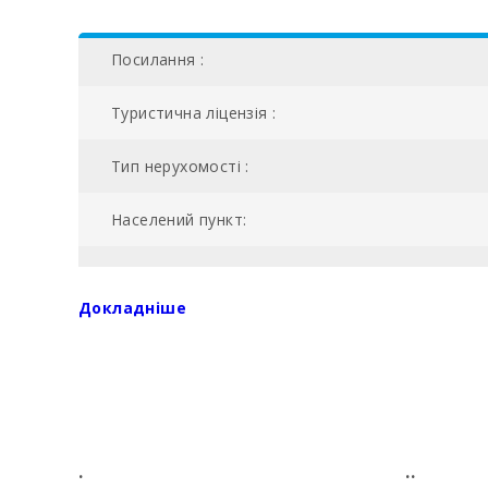
Посилання :
Туристична ліцензія :
Тип нерухомості :
Населений пункт:
NIU:
Докладніше
№ ванних кімнат:
Кількість спалень:
Жила площа (м2):
.
..
Поле для гольфа Санта-Понсе (км):