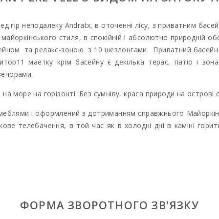
 гір неподалеку Andratx, в оточенні лісу, з приватним басей
 майоркінського стиля, в спокійній і абсолютно природній об
сейном та релакс-зоною з
10 шезлонгами
.
Приватний басейн р
тор11 маетку крім басейну є декілька терас, патіо і зон
вечорами.
 на море на горізонті. Без сумніву,
краса
природи
на острові 
меблями і оформлений з дотриманням справжнього Майоркінс
кове телебачення, в той час як в холодні дні в каміні гори
аддям,
майоркінська кухня мае газову плиту, кавоварку, мікро
дноспальними ліжками. Є можливість розмістити 1 дитяче лі
ом і дві з односпальними ліжками. В одній спальні з двосп
бний. В будинку е центральне опалення на мазут1. У пральні 
ФОРМА ЗВОРОТНОГО ЗВ'ЯЗКУ