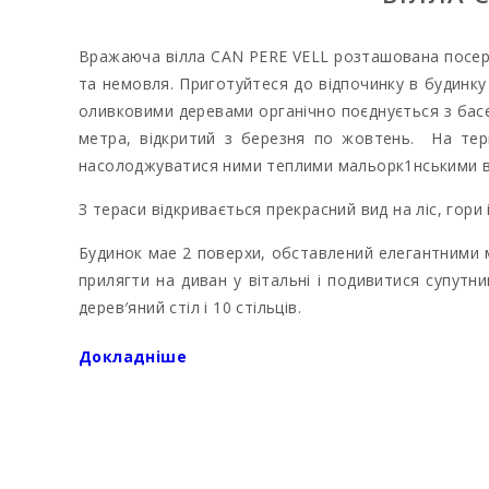
Вражаюча вілла CAN PERE VELL розташована посеред
та немовля. Приготуйтеся до відпочинку в будинку
оливковими деревами органічно поєднується з ба
метра, відкритий з березня по жовтень. На тери
насолоджуватися ними теплими мальорк1нськими 
З тераси відкривається прекрасний вид на ліс, гори і
Будинок мае 2 поверхи, обставлений елегантними 
прилягти на диван у вітальні і подивитися супутни
дерев′яний стіл і 10 стільців.
Повністю оснащена
всім необхідним кухонним прил
Докладніше
На першому поверсі знаходиться спальня з двома о
знаходяться ще 4 спальні, дві з двоспальним ліжк
кожній спальні є вентилятор, який мало коли потрі
і прасувальна дошка.