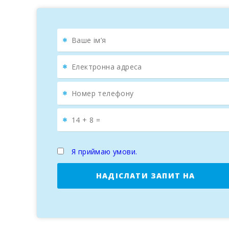
Територія земельної ділянки повністю обгороджена 
Садиба знаходиться в тихому спокійному містечк
хвиль, з невеликими горами та скелями навколо не
Можна відвідати популярний базар міста Andratx,
блакитне море, хвилюючі острівні пейзажі - все ц
Я приймаю умови.
НАДІСЛАТИ ЗАПИТ НА
БРОНЮВАННЯ