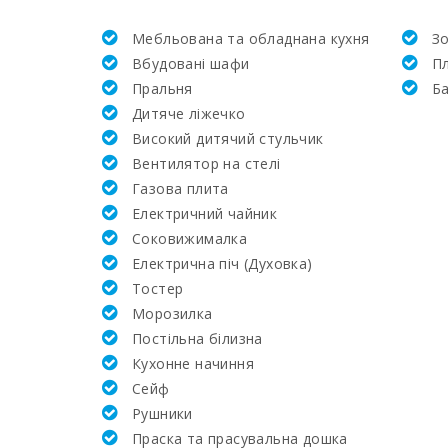
Мебльована та обладнана кухня
Зо
Жила площа (м2):
Вбудовані шафи
Пл
Пральня
Б
Поле для гольфа Vall d´Or Golf (км):
Дитяче ліжечко
Високий дитячий стульчик
Школа верхової їзди Son Menut (км):
Вентилятор на стелі
Газова плита
Верхова їзда (км):
Електричний чайник
Соковижималка
Академія та тенісна школа Рафаэля Надаля (км)
Електрична піч (Духовка)
Тостер
Тенісний корт (км):
Mорозилка
Постільна білизна
Лікарня в Манакор (км):
Кухонне начиння
Cейф
Щотижневий базар у Порто-Колoм (вівторок) (к
Рушники
Праска та прасувальна дошка
Щотижневий базар у Феланіткс (неділя) (км):