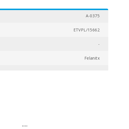
A-0375
ETVPL/15662
-
Felanitx
00800004909100000000000000000ETVPL/156620
161
1
2
....
3