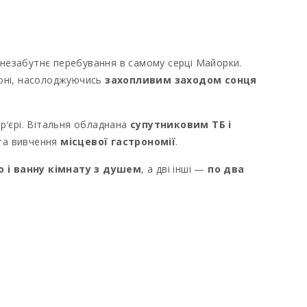
 незабутнє перебування в самому серці Майорки.
коні, насолоджуючись
захопливим заходом сонця
тер′єрі. Вітальня обладнана
супутниковим ТБ і
 та вивчення
місцевої гастрономії
.
 і ванну кімнату з душем
, а дві інші —
по два
 барами та ресторанами
, що запрошує поринути
вичаї острова
.
Льомбарди, Кала-Домінгос
та
Кала-Мурада
.