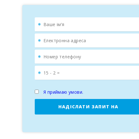
Назва готелю:
SOCORRO 39-1
Номер туристичної ліцензії:
ETVPL/15662
Цей апартамент ідеально підходить для тих, хто п
багатством
.
Я приймаю умови.
НАДІСЛАТИ ЗАПИТ НА
БРОНЮВАННЯ