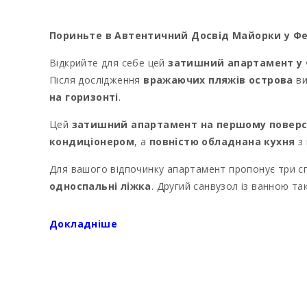
Пориньте в Автентичний Досвід Майорки у Фе
Відкрийте для себе цей
затишний апартамент у 
Після дослідження
вражаючих пляжів острова
ви
на горизонті
.
Цей
затишний апартамент на першому поверс
кондиціонером
, а
повністю обладнана кухня
з 
Для вашого відпочинку апартамент пропонує три с
односпальні ліжка
. Другий санвузол із ванною т
Апартамент обладнаний пральною машиною, праскою
Докладніше
Розташований на південному сході Майорки,
Фелан
в
місцеве майорканське життя
. Відомий винор
Неподалік знаходиться
пляж Кала-Марсаль
; інші