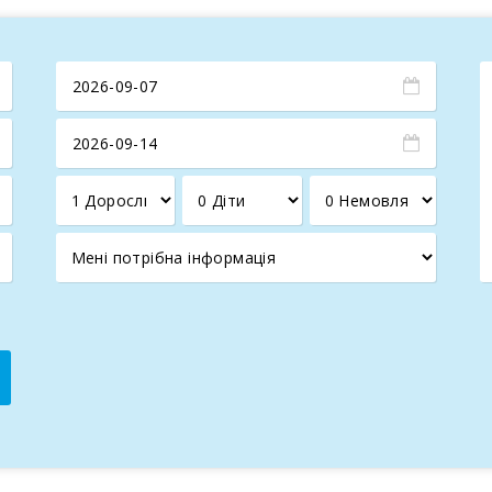
рагне
автентичного відпочинку на Майорці
, оточеного
ун