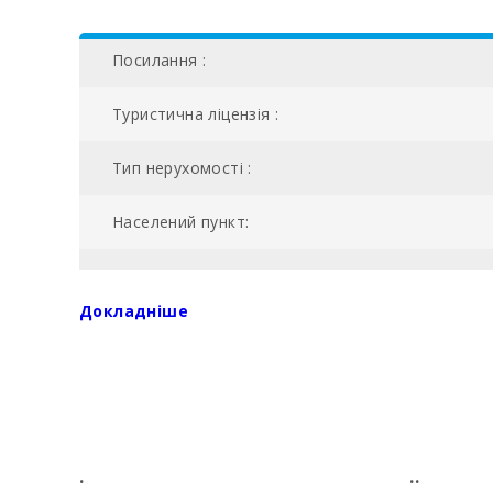
Посилання :
Туристична ліцензія :
Тип нерухомості :
Населений пункт:
NIU:
Докладніше
Загальна площа (м2):
AC:
№ ванних кімнат:
.
..
Кількість спалень: