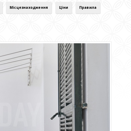
Місцезнаходження
Ціни
Правила