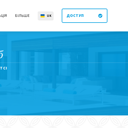
ЦІЯ
БІЛЬШЕ
ДОСТУП
UK
EN
ES
DE
б
ТСІ