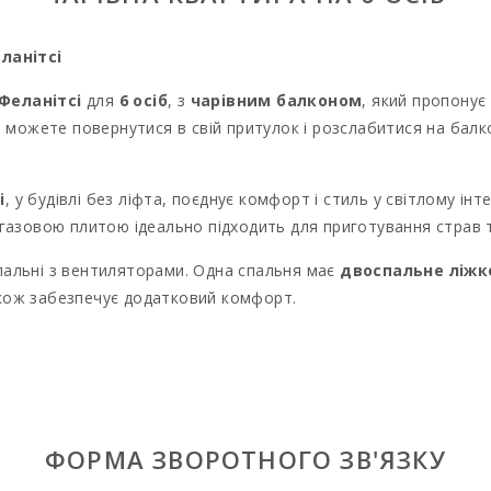
ланітсі
Феланітсі
для
6 осіб
, з
чарівним балконом
, який пропонує
 можете повернутися в свій притулок і розслабитися на бал
і
, у будівлі без ліфта, поєднує комфорт і стиль у світлому ін
газовою плитою ідеально підходить для приготування страв
пальні з вентиляторами. Одна спальня має
двоспальне ліжко
акож забезпечує додатковий комфорт.
 та дитячим ліжечком для родин із дітьми.
ітс
— це жваве містечко з
супермаркетами, магазинами,
обством, Феланітс надає можливість відкрити
культуру та з
ФОРМА ЗВОРОТНОГО ЗВ'ЯЗКУ
 відомі пляжі включають
Кала-Мондраго, Кала-д′Ор, Кала-