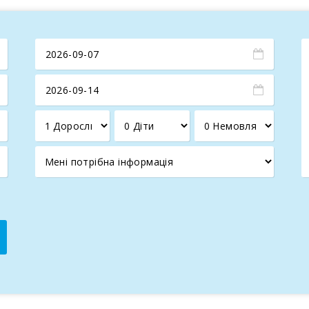
 — поруч є яхтова марина Кала д’Ор і чарівні бухти, такі як 
і вночі)