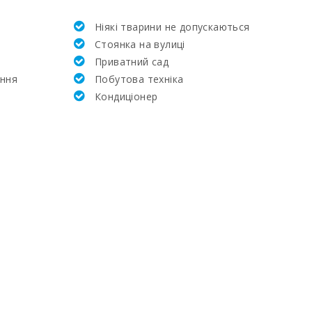
Ніякі тварини не допускаються
4
Стоянка на вулиці
Приватний сад
10
ення
Побутова техніка
Кондиціонер
4
1
3
0,5
0,5
80
500