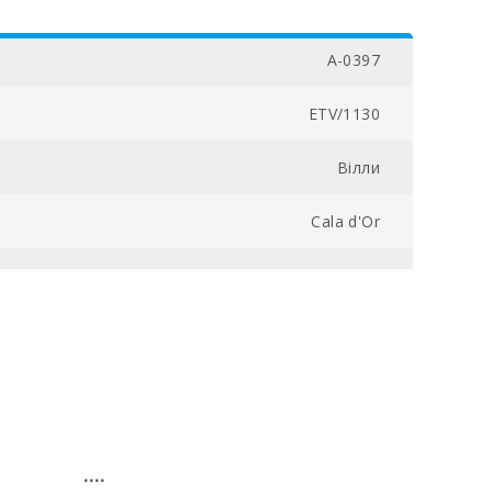
A-0397
ETV/1130
Вілли
Cala d'Or
700800003186700000000000000000000ETV/11305
Tak
ETV/1130
Tak
....
3