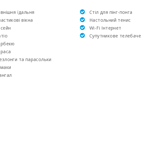
внішня їдальня
Стіл для пінг-понга
астикові вікна
Hастольний тенис
асейн
Wi-Fi Інтернет
тіо
Супутникове телебач
арбекю
ераса
езлонги та парасольки
амаки
ангал