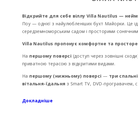
Відкрийте для себе віллу Villa Nautilus — нейм
Поу — однієї з найулюбленіших бухт Майорки. Це ід
середземноморським садом і просторими сонячними
Villa Nautilus пропонує комфортне та простор
На
першому поверсі
(доступ через зовнішні сход
приватною терасою з відкритими видами.
На
першому (нижньому) поверсі
—
три спальн
вітальня-їдальня
з Smart TV, DVD-програвачем, 
мікрохвильова піч, посудомийна машина, холодиль
Докладніше
Зовнішній простір Villa Nautilus ідеальний 
парасолька, обідня зона на відкритому повітрі та 
дитячих ігор.
Розташована в одному з найкращих районів К