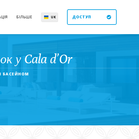
ЦІЯ
БІЛЬШЕ
ДОСТУП
UK
EN
ES
DE
ок у Cala d’Or
ИМ БАСЕЙНОМ