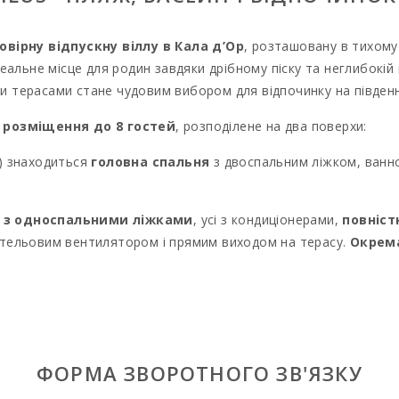
овірну відпускну віллу в Кала д’Ор
, розташовану в тихому
еальне місце для родин завдяки дрібному піску та неглибокій
 терасами стане чудовим вибором для відпочинку на півден
е розміщення до 8 гостей
, розподілене на два поверхи:
и) знаходиться
головна спальня
з двоспальним ліжком, ванно
і з односпальними ліжками
, усі з кондиціонерами,
повніст
стельовим вентилятором і прямим виходом на терасу.
Окрем
ник, морозильна камера та пральна машина.
для насолоди середземноморським кліматом
:
приватний 
вбудований мангал.
Огороджений сад із газоном і затіне
ФОРМА ЗВОРОТНОГО ЗВ'ЯЗКУ
ала д’Ор
, вілла знаходиться лише за кілька кроків від рестор