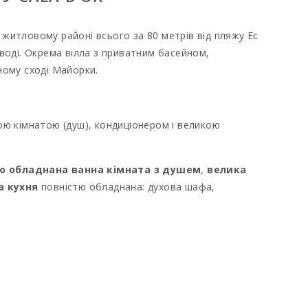
 житловому районі всього за 80 метрів від пляжу Ес
 воді. Окрема вілла з приватним басейном,
ному сході Майорки.
ю кімнатою (душ), кондиціонером і великою
ю обладнана ванна кімната з душем
,
велика
а кухня
повністю обладнана: духова шафа,
басейн
(7 x 4 м) з зручними сходами, шезлонги,
ними ділянками
чудово підходить для безпечних
анів, супермаркетів і місцевих магазинів. Звідси