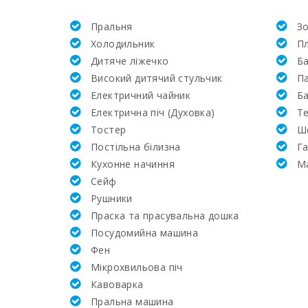
Пральня
Зо
Кількість спалень:
Холодильник
Пл
Дитяче ліжечко
Б
Golf:
Високий дитячий стульчик
Па
Електричний чайник
Б
Верхова їзда (км):
Електрична піч (Духовка)
Т
Тостер
Ш
Тенісний корт (км):
Постільна білизна
Г
Кухонне начиння
M
лікарня:
Cейф
Рушники
Супермаркет (км):
Праска та прасувальна дошка
Посудомийна машина
Водні види спорту (км):
Фен
Мікрохвильова піч
Відстань до пляжу (м):
Кавоварка
Пральна машина
Відстань до ресторанів (м):