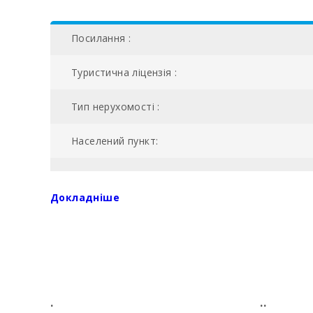
Посилання :
Туристична ліцензія :
Тип нерухомості :
Населений пункт:
NIU:
Докладніше
БАСЕЙН:
ETV:
AC:
.
..
№ ванних кімнат: