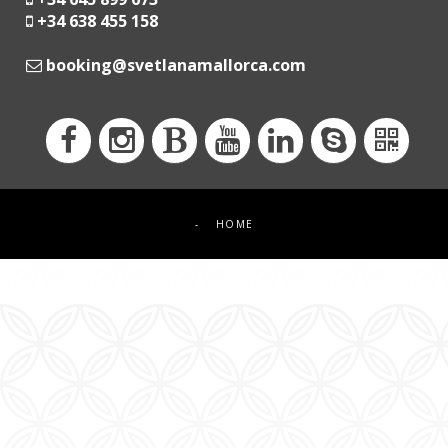
+34 638 455 158
moc.acrollamanaltevs@gnikoob
-
HOME