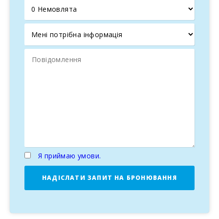
Porto Colom — один із найбільших природних портів
Майорки, відомий своїм маяком та святинею Sant
Salvador, звідки відкривається захоплюючий вигляд на
острів. Бухти поблизу, такі як Cala Marçal і S′Arenal,
ідеально підходять для насолоди кришталево чистими
водами Середземного моря. Туристи насолоджуються
прогулянками по мальовничому порту і спокійній
атмосфері.
Природа та дикі бухти Felanitx
Береги Felanitx відомі своїми дикими і райськими
бухтами, найбільшою з яких є Cala Marçal. Також можна
досліджувати менші бухти, такі як S’Arenal, поруч із
маяком. Любителі природи можуть насолоджуватися
Я приймаю умови.
пішими прогулянками та велопрогулянками по
природних ландшафтах Майорки.
НАДІСЛАТИ ЗАПИТ НА БРОНЮВАННЯ
Ідеальне місце для відпочинку на Майорці для
любителів моря та природи
З близькістю до пляжу, активностями на свіжому