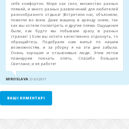
потрібно погасити
наступного дня
в агенції.
себя комфортно. Море как село, множество разных
пляжей, и много разных развлечений для любителей
разнообразного отдыха! :)Встретили нас, объяснили,
Вся важлива інформація буде доступна у
додатку SM
помогли во всем. Даже машину в аренду сняли, так
Holiday Properties
.
как мы хотели посмотреть и другие пляжи. Ощущения
были, как будто мы побывали зразу в разных
странах! :) Если вы хотите качественно отдохнуть, то
CHECK-IN / CHECK-OUT
обращайтесь. Подобрали нам жильё по нашим
возможностям, и за уборку я на эти дни забыла.
Check-In після 23:00
→ доплата
50 €
Очень хорошие и отзывчивые люди. Этим летом
планируем поехать опять. Спасибо большое
Пізній виїзд
(за наявності):
Светлане, и её работе!
До
13:00 → 60 €
MIROSLAVA
27-03-2017
До
17:00 → 90 €
ВАШІ КОМЕНТАРІ
У
низький сезон
часи можуть бути
гнучкими
.
ЕКО-ПОДАТОК