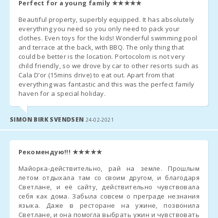
Perfect for a young family
★★★★★
Додаткове ліжко
(за наявності): 38 €/день
Beautiful property, superbly equipped. It has absolutely
everything you need so you only need to pack your
clothes. Even toys for the kids! Wonderful swimming pool
and terrace at the back, with BBQ. The only thing that
ПЕРЕД ПРИБУТТЯМ
could be better is the location. Portocolom is not very
child friendly, so we drove by car to other resorts such as
Будь ласка, зв’яжіться з агенцією
не пізніше ніж за 15 днів
Cala D’or (15mins drive) to eat out. Apart from that
до прибуття
, щоб повідомити
передбачуваний час
everything was fantastic and this was the perfect family
(включно з номером рейсу/порому) та організувати
haven for a special holiday.
передачу ключів
.
SIMON BIRK SVENDSEN
24-02-2021
Після прибуття на Майорку надішліть
SMS/WhatsApp
на
+34
638 45 51 58
та прямуйте до житла або узгодженого місця
зустрічі.
Рекомендую!!!
★★★★★
Ви отримаєте посилання для
Онлайн Чекин
, де потрібно
Майорка-действительно, рай на земле. Прошлым
ввести дані, відсканувати паспорт і підписати — відповідно
летом отдыхала там со своим другом, и благодаря
до вимог
Міністерства внутрішніх справ Іспанії
Светлане, и её сайту, действительно чувствовала
(платформа HOSPEDAJES)
.
себя как дома. Забыла совсем о преграде незнания
языка. Даже в ресторане на ужине, позвонила
Ключі будуть у
захищеній скриньці
. Несплачені суми
Светлане, и она помогла выбрать ужин и чувствовать