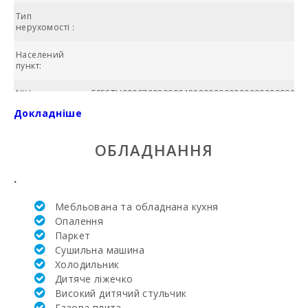
Тип
нерухомості :
Населений
P
пункт:
NIU:
ESECTU000070080000488890000000000000000000
Докладніше
Загальна
площа (м2):
ОБЛАДНАННЯ
Басейн в
комплексi:
.
№ ванних
Мебльована та обладнана кухня
кімнат:
Опалення
Паркет
Жила площа
(м2):
Сушильна машина
Холодильник
Поле для
Дитяче ліжечко
гольфа Vall d´Or
Високий дитячий стульчик
Golf (км):
Газова плита