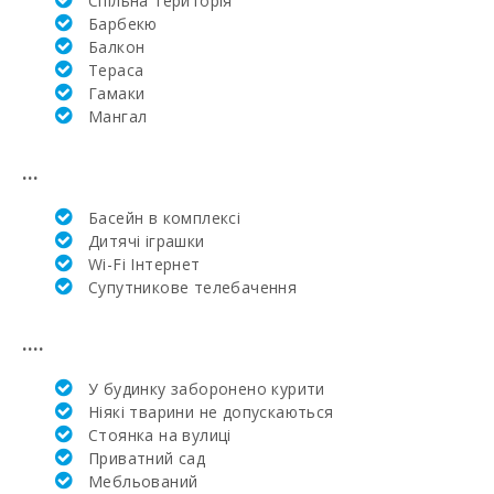
Cпільна територія
Барбекю
Супермаркет
EROSKY (м):
Балкон
Тераса
Супермаркет
Гамаки
SPAR (м):
Mангал
ПАРК МАЙОРКА
ДЖУНГЛІ (км):
...
Парк Катманду
Басейн в комплексi
(км):
Дитячі іграшки
Wi-Fi Інтернет
Парк розваг -
Супутникове телебачення
Акваріум
Пальма (км):
....
Марінеленд-
Майорка (км):
У будинку заборонено курити
Ніякі тварини не допускаються
Пляж Кала Гран
(км):
Стоянка на вулиці
Приватний сад
Пляж Кала Дор
Мебльований
(км):