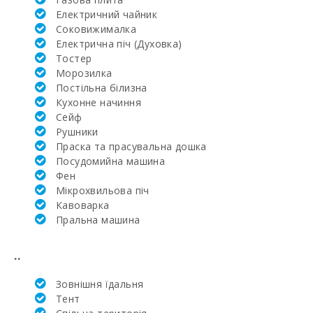
Електричний чайник
Школа верхової
їзди Son Menut
Соковижималка
(км):
Електрична піч (Духовка)
Тостер
Лікарня в
Mорозилка
Манакор (км):
Постільна білизна
Кухонне начиння
Клініка Сон
Cейф
Еспасесс в
Пальма-де-
Рушники
Майорка (км):
Праска та прасувальна дошка
Посудомийна машина
Щотижневий
Фен
базар у Порто-
Колoм
Мікрохвильова піч
(вівторок) (км):
Кавоварка
Пральна машина
Щотижневий
базар у
Феланіткс
..
(неділя) (км):
Зовнішня їдальня
Супермаркет -
Тент
Меркадона (км):