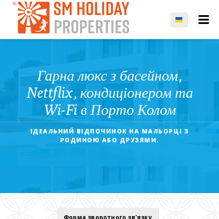
Гарна люкс з басейном,
Nettflix, кондиціонером та
Wi-Fi в Порто Колом
ІДЕАЛЬНИЙ ВІДПОЧИНОК НА МАЛЬОРЦІ З
РОДИНОЮ АБО ДРУЗЯМИ.
Форма зворотного зв'язку