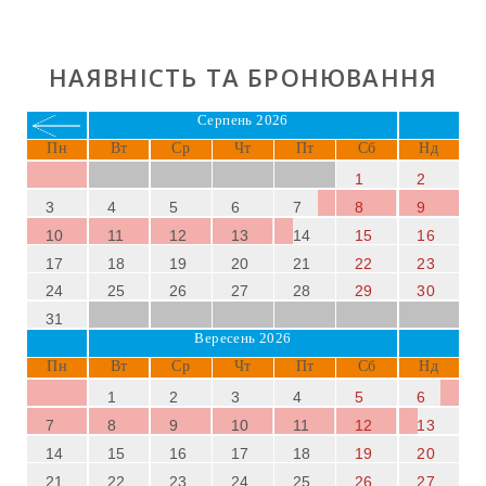
повітрі та багатою гастрономічною пропозицією, цей
будинок є ідеальною відправною точкою для
незабутнього відпочинку на південному сході Майорки.
НАЯВНІСТЬ ТА БРОНЮВАННЯ
Porto Colom поєднує спокій рибальської гавані з
сучасними послугами та яскравим нічним життям.
Серпень 2026
Пн
Вт
Ср
Чт
Пт
Сб
Нд
1
2
3
4
5
6
7
8
9
10
11
12
13
14
15
16
17
18
19
20
21
22
23
24
25
26
27
28
29
30
31
Вересень 2026
Пн
Вт
Ср
Чт
Пт
Сб
Нд
1
2
3
4
5
6
7
8
9
10
11
12
13
14
15
16
17
18
19
20
21
22
23
24
25
26
27