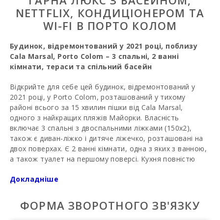
ГАРНА ЛЮКС З БАСЕЙНОМ,
NETTFLIX, КОНДИЦІОНЕРОМ ТА
WI-FI В ПОРТО КОЛОМ
Будинок, відремонтований у 2021 році, поблизу
Cala Marsal, Porto Colom – 3 спальні, 2 ванні
кімнати, тераси та спільний басейн
Відкрийте для себе цей будинок, відремонтований у
2021 році, у Porto Colom, розташований у тихому
районі всього за 15 хвилин пішки від Cala Marsal,
одного з найкращих пляжів Майорки. Власність
включає 3 спальні з двоспальними ліжками (150x2),
також є диван-ліжко і дитяче ліжечко, розташовані на
двох поверхах. Є 2 ванні кімнати, одна з яких з ванною,
а також туалет на першому поверсі. Кухня повністю
обладнана, а простора вітальня пропонує
Докладніше
безкоштовний Wi-Fi та телевізор із плоским екраном і
міжнародними каналами.
ФОРМА ЗВОРОТНОГО ЗВ'ЯЗКУ
Сад з панорамними видами та приватним