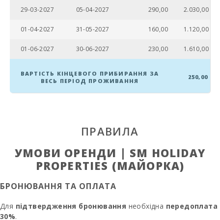
29-03-2027
05-04-2027
290,00
2.030,00
Їдальня:
01-04-2027
31-05-2027
160,00
1.120,00
Вітальня:
01-06-2027
30-06-2027
230,00
1.610,00
Туалети:
ВАРТІСТЬ КІНЦЕВОГО ПРИБИРАННЯ ЗА
Ванна кімната -
250,00
ВЕСЬ ПЕРІОД ПРОЖИВАННЯ
туалет, душ:
Ванна кімната -
туалет, біде,
ванна джакузі:
ПРАВИЛА
Диван-ліжко:
УМОВИ ОРЕНДИ | SM HOLIDAY
Дитяча
PROPERTIES (МАЙОРКА)
кроватка:
Спальня з
БРОНЮВАННЯ ТА ОПЛАТА
двоспальним
ліжком або
Для
підтвердження бронювання
необхідна
передоплата
двома
30%
односпальними
.