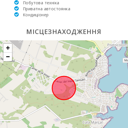
Побутова техніка
Приватна автостоянка
Пляж Кала
Кондиціонер
Феррера (км):
Пляж Кала Са
МІСЦЕЗНАХОДЖЕННЯ
Нау (км):
Пляж Кала
+
Мурада (км):
−
Пляж S´Arenal
Порто Колом
(км):
Пляж Кала
Брафi (км):
Пляж Кала
Марсал (км):
Відстань до
ресторанів (м):
Місто Феланіткс