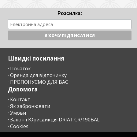
2,20 € з особи/ніч
(перші 8 ночей)
Розсилка:
1,10 € з особи/ніч
(з 9-ї ночі)
Гості
до 16 років
звільнені.
Оплата здійснюється
після прибуття
.
Швидкі посилання
· Початок
· Оренда для відпочинку
· ПРОПОНУЄМО ДЛЯ ВАС
Допомога
· Контакт
· Як забронювати
· Умови
· Закон і Юрисдикція DRIAT:CR/190BAL
· Cookies