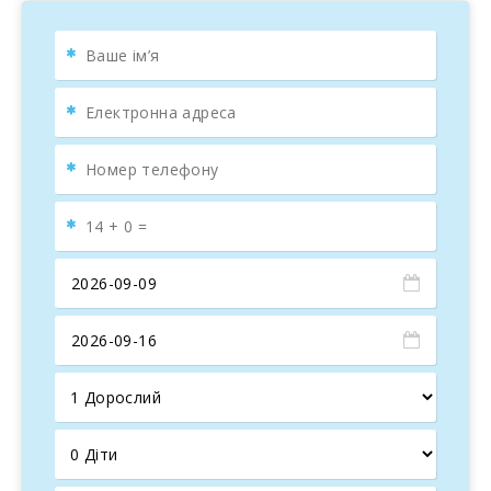
двором
Приватний сад площею 140 м² ідеально підходить для
відпочинку, з закритою терасою площею 15 м² для
прийому їжі на свіжому повітрі. Тераса на даху
пропонує привілейовані панорамні види. Також будинок
має доступ до спільного басейну для освіження в
сонячні дні.
Поблизу Porto Colom та активностей на свіжому
повітрі
Будинок знаходиться всього за 500 метрів від центру
Porto Colom, чарівної рибальської гавані з ресторанами
морепродуктів і барами з живою музикою. Поруч
знаходяться пляж Cala Marsal та гольф-клуб Vall d′Or,
лише за 2 км, ідеально для любителів гольфу. Porto
Colom — чудове місце для дослідження узбережжя
Майорки на човні.
Porto Colom: чарівний морський порт на Майорці