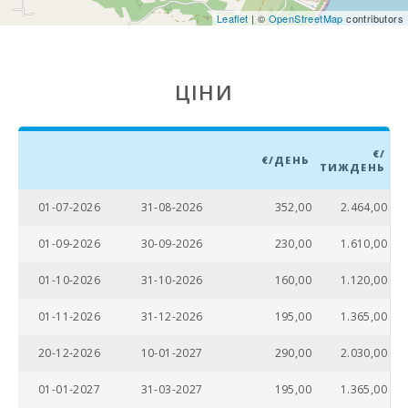
(км):
Leaflet
| ©
OpenStreetMap
contributors
Відстань до
міста (м):
ЦІНИ
Залізнична
станція Plaça de
l′Estació,
Манакор (км):
€/
€/ДЕНЬ
ТИЖДЕНЬ
Автобусна
зупинка (м):
01-07-2026
31-08-2026
352,00
2.464,00
Відстань до
01-09-2026
30-09-2026
230,00
1.610,00
аеропорту (км):
01-10-2026
31-10-2026
160,00
1.120,00
Зона для
барбекю:
01-11-2026
31-12-2026
195,00
1.365,00
Душ на
відкритому
20-12-2026
10-01-2027
290,00
2.030,00
повітрі (у дворі):
01-01-2027
31-03-2027
195,00
1.365,00
Кухня: