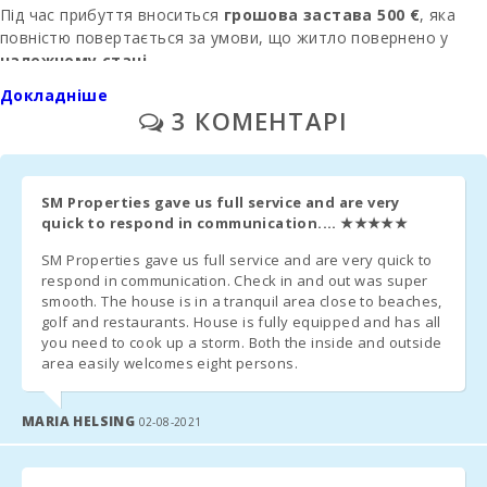
ліжками:
Під час прибуття вноситься
грошова застава 500 €
, яка
повністю повертається за умови, що житло повернено у
Кількість осіб:
належному стані
.
За попередньою домовленістю вартість
Докладніше
електроспоживання
буде вирахувано згідно з
3 КОМЕНТАРІ
показником лічильника
.
ПРИБИРАННЯ ТА ЗБОРИ
SM Properties gave us full service and are very
Кінцеве прибирання
: 200 € (якщо вибрано під час
quick to respond in communication....
★★★★★
бронювання)
SM Properties gave us full service and are very quick to
respond in communication. Check in and out was super
Адміністративний збір
:
6,3%
smooth. The house is in a tranquil area close to beaches,
golf and restaurants. House is fully equipped and has all
Паркування
: на вулиці або в гаражі,
без бронювання
you need to cook up a storm. Both the inside and outside
area easily welcomes eight persons.
ДЛЯ СІМЕЙ ТА ДОДАТКОВІ ОПЦІЇ
MARIA HELSING
02-08-2021
Дитяче ліжечко + стілець
:
безкоштовно за запитом
Друге ліжечко
: 10 €/день