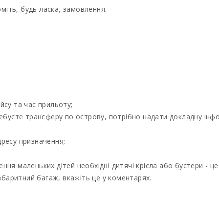
іть, будь ласка, замовлення.
йсу та час прильоту;
ебуєте трансферу по острову, потрібно надати докладну інфор
дресу призначення;
езення маленьких дітей необхідні дитячі крісла або бустери - ц
габаритний багаж, вкажіть це у коментарях.