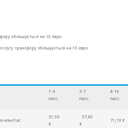
сферу збільшується на 10 євро.
 послугу трансферу збільшується на 10 євро.
1-4
5-7
8-16
пасc.
пасc.
пасc.
31,50
57,60
я-ильетас
71,10 €
€
€