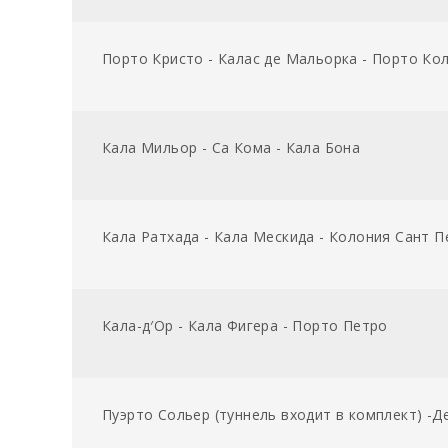
Порто Кристо - Калас де Мальорка - Порто Ко
Кала Мильор - Са Кома - Кала Бона
Кала Ратхада - Кала Мескида - Колония Сант П
Кала-д′Ор - Кала Фигера - Порто Петро
Пуэрто Сольер (туннель входит в комплект) -Д