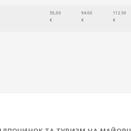
50,00
94.00
112.50
€
€
€
ІДПОЧИНОК ТА ТУРИЗМ НА МАЙОРЦ