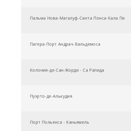
Пальма Нова-Магалуф-Санта Понса-Кала Пи
Пагерa-Порт Андрач-Вальдемоса
Колония-де-Сан-Жорди - Са Рапида
Пуэрто-де-Алькудия
Порт Польенса - Каньямель