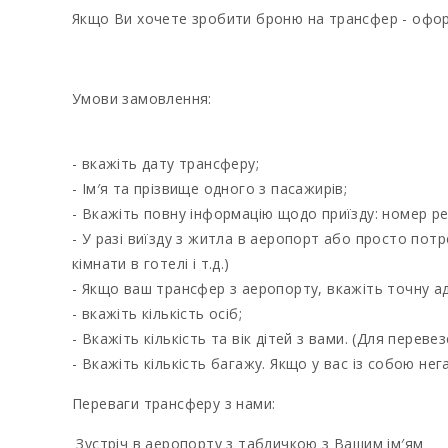
Якщо Ви хочете зробити броню на трансфер - оформ
Умови замовлення:
- вкажіть дату трансферу;
- Ім′я та прізвище одного з пасажирів;
- Вкажіть повну інформацію щодо приїзду: номер ре
- У разі виїзду з житла в аеропорт або просто потр
кімнати в готелі і т.д.)
- Якщо ваш трансфер з аеропорту, вкажіть точну а
- вкажіть кількість осіб;
- Вкажіть кількість та вік дітей з вами. (Для перев
- Вкажіть кількість багажу. Якщо у вас із собою не
Переваги трансферу з нами:
Зустріч в аеропорту з табличкою з Вашим ім′ям