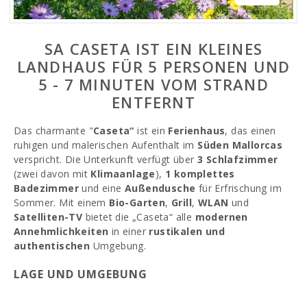
SA CASETA IST EIN KLEINES
LANDHAUS FÜR 5 PERSONEN UND
5 - 7 MINUTEN VOM STRAND
ENTFERNT
Das charmante "
Caseta“
ist ein
Ferienhaus
, das einen
ruhigen und malerischen Aufenthalt im
Süden Mallorcas
verspricht. Die Unterkunft verfügt über
3 Schlafzimmer
(zwei davon mit
Klimaanlage
),
1 komplettes
Badezimmer
und eine
Außendusche
für Erfrischung im
Sommer. Mit einem
Bio-Garten
,
Grill
,
WLAN
und
Satelliten-TV
bietet die „Caseta“ alle
modernen
Annehmlichkeiten
in einer
rustikalen und
authentischen
Umgebung.
LAGE UND UMGEBUNG
Zwischen
Portocolom
und
Felanitx
gelegen, ist die