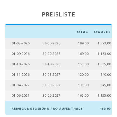
Strand Cala Tropicana (km):
8,5
Strand von Porto Novo (km):
18.6
PREISLISTE
Strand Cala Murada (km):
9.6
Strand S´Arenal Porto Colom (km):
4,2
€/TAG
€/WOCHE
Strand Cala Brafi (km):
8,7
01-07-2026
31-08-2026
199,00
1.393,00
Strand Cala Marsal (km):
4.9
01-09-2026
30-09-2026
169,00
1.183,00
Entfernung zu Restaurants (m):
4,4
01-10-2026
31-10-2026
155,00
1.085,00
Dorf Alcudia ( km ):
58.6
01-11-2026
30-03-2027
120,00
840,00
Dorf Felanitx ( km ):
12,8
01-04-2027
31-05-2027
135,00
945,00
Entfernung zur Stadt (km):
4,4
01-06-2027
30-06-2027
165,00
1.155,00
Fähre - Hafen von Palma (km):
67.8
REINIGUNGSGEBÜHR PRO AUFENTHALT
150,00
Bahnhof auf der Plaça de l′Estació, Manacor