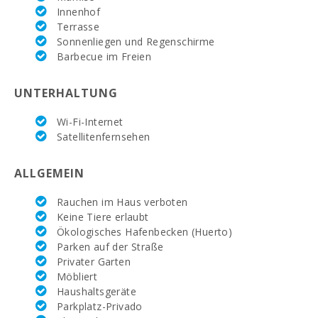
Innenhof
Supermarkt EROSKY (km):
3,5
Terrasse
Supermarkt LIDL (km):
14,6
Sonnenliegen und Regenschirme
Barbecue im Freien
Wassersport (km):
5,0
UNTERHALTUNG
JUNGLE PARC MALLORCA (km):
86.3
Wi-Fi-Internet
Kathmandu-Park (km):
83,7
Satellitenfernsehen
Vergnügungspark - Palma Aquarium (km):
55,0
ALLGEMEIN
Marineland Mallorca (km):
78,5
Rauchen im Haus verboten
Strand von Can Picafort (km):
53,0
Keine Tiere erlaubt
Ökologisches Hafenbecken (Huerto)
Strand Cala Antena, Manacor (km):
11,0
Parken auf der Straße
Privater Garten
Cuevas del Drach(km):
19,0
Möbliert
Haushaltsgeräte
Sandstrand - Cala Millor (km):
30,0
Parkplatz-Privado