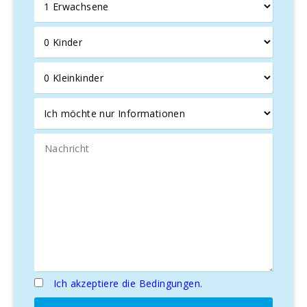
Die Straße
MA-4012
, nur 100 Meter von der Caseta
entfernt, verbindet schnell mit dem
Süden der Insel
, den
Märkten von
Felanitx
und
Palma
und erleichtert die
Erkundung der Insel.
Ich akzeptiere die Bedingungen.