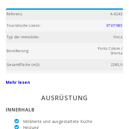
Referenz:
A-0243
Touristische Lizenz:
ETV/7985
Typ der Immobilie:
Finca
Porto Colom /
Bevölkerung:
SHorta
Gesamtfläche (m2):
2285,0
Nummer des Badezimmers:
1
Mehr lesen
Anzahl der Schlafzimmer:
3
AUSRÜSTUNG
Wohnfläche (m2):
97.0
INNERHALB
Golfplatz La Reserva Rotana (km):
30,0
Möblierte und ausgestattete Küche
Vall d´Or Golf (км):
2,8
Heizung