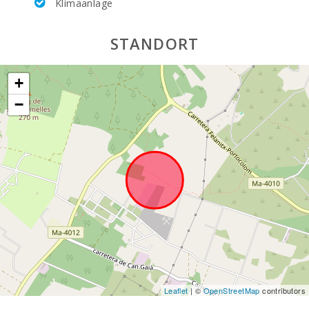
Klimaanlage
Steiniger Strand - Alcanada (km):
66,0
Stand Playa de Muro (km):
57,2
STANDORT
Stand Cala Llombards(km):
22,5
+
Sandstrand - Strand von Alcudia (m):
61,2
−
Stand Cala Anguila (km):
18,4
Strand Cala Esmeralda (km):
9,9
Strand Gran Beach (km):
10,2
Strand Cala Serena (km):
9,2
Strand Cala Ferrera (km):
9,4
Cala Sa Nau Strand (km):
8,4
Cala Mondragó (km):
14,5
Leaflet
| ©
OpenStreetMap
contributors