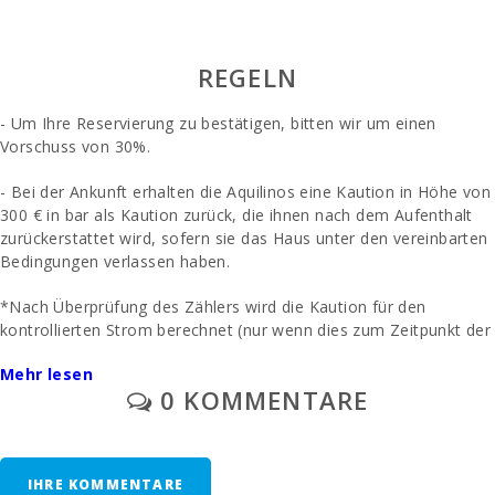
25,0
(km):
Intermodaler Bahnhof Palma (km):
65,2
REGELN
Bushaltestelle (km):
4,5
- Um Ihre Reservierung zu bestätigen, bitten wir um einen
Entfernung zum Flughafen (кm):
59.3
Vorschuss von 30%.
Grillplatz und Barbecue:
1
- Bei der Ankunft erhalten die Aquilinos eine Kaution in Höhe von
300 € in bar als Kaution zurück, die ihnen nach dem Aufenthalt
Dusche im Freien ( Garten):
1
zurückerstattet wird, sofern sie das Haus unter den vereinbarten
Bedingungen verlassen haben.
Küchen:
1
*Nach Überprüfung des Zählers wird die Kaution für den
Esszimmer:
1
kontrollierten Strom berechnet (nur wenn dies zum Zeitpunkt der
Anmietung vereinbart wurde).
Wohnzimmer:
1
Mehr lesen
0 KOMMENTARE
- Die Endreinigung wird separat bezahlt
Badezimmer - Toilette, Badezimmer. :
1
- Parkplatz / Garage im Freien: / ohne Vorbehalt.
Schlaf-Sofa-Bett:
1
IHRE KOMMENTARE
Eine vorherige Anfrage: Ein Kinderbett und ein Hochstuhl werden