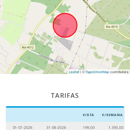
Cala Anguila (km):
18,4
Playa Cala Esmeralda (km):
9,9
Playa Cala Gran (km):
10,2
Playa Cala Serena (km):
9,2
Playa Cala Ferrera (km):
9,4
Playa Cala Sa Nau (km):
8,4
Leaflet
| ©
OpenStreetMap
contributors
Cala Mondragó (km):
14,5
Playa Cala Tropicana (km):
8,5
TARIFAS
Playa Porto Novo (km):
18.6
Playa Cala Murada (km):
9.6
€/DÍA
€/SEMANA
Playa S´Arenal Porto Colom (km):
4,2
01-07-2026
31-08-2026
199,00
1.393,00