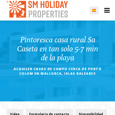
Pintoresca casa rural Sa
Caseta en tan solo 5-7 min
de la playa
ALQUILER CASAS DE CAMPO CERCA DE PORTO
COLOM EN MALLORCA, ISLAS BALEARES
Video
Formulario de contacto
Disponibilidad