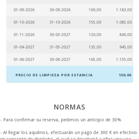
Playa Cala Brafi (km):
8,7
01-09-2026
30-09-2026
169,00
1.183,00
Playa Cala Marsal (km):
4.9
01-10-2026
31-10-2026
155,00
1.085,00
Distancia a restaurantes (m):
4,4
01-11-2026
30-03-2027
120,00
840,00
Pueblo Alcudia (km):
58.6
01-04-2027
31-05-2027
135,00
945,00
Pueblo Felanitx ( km ):
12,8
01-06-2027
30-06-2027
165,00
1.155,00
Distancia al pueblo (km):
4,4
Ferry - Puerto de Palma (km):
PRECIO DE LIMPIEZA POR ESTANCIA
150,00
67.8
Estación de tren en Plaça de l′Estació, Manacor
25,0
(km):
NORMAS
Estación de tren Intermodal de Palma (km):
65,2
Parada de autobuses (km):
4,5
- Para confirmar su reserva, pedimos un anticipo de 30%.
Distancia al aeropuerto (кm):
59.3
- Al llegar los aquilinos, efectuarán un pago de 300 € en efectivo
en concepto de depósito, el cual se devolverá a ellos una vez