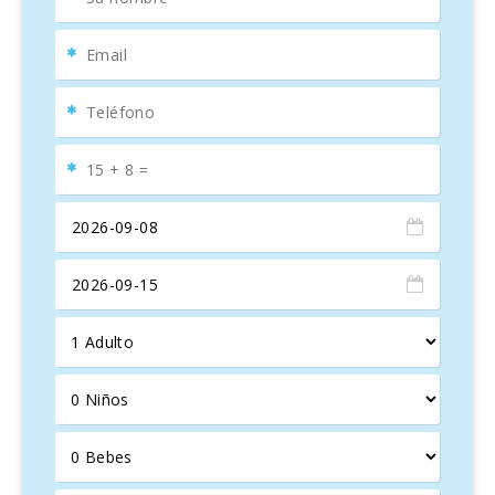
PARAÍSO COSTERO Y TRANQUILIDAD RURAL
La caseta está a pocos minutos de
Portocolom
y de
playas de arena fina como
Cala Marçal
y
Platja de
S′Arenal
, ideales para familias.
Cala d′Or
, con su estilo
ibicenco y
puerto deportivo
, ofrece restaurantes,
cafeterías y tiendas de lujo. Además,
S’Horta
y
Calonge
brindan rutas para caminatas y paseos en bicicleta por
colinas y
bosques de pinos
.
CONEXIÓN RÁPIDA AL SUR DE MALLORCA
La carretera
MA-4012
, a solo 100 metros de la caseta,
conecta rápidamente con el
sur de la isla
, los mercados
de
Felanitx
y
Palma
, facilitando la exploración de la isla.