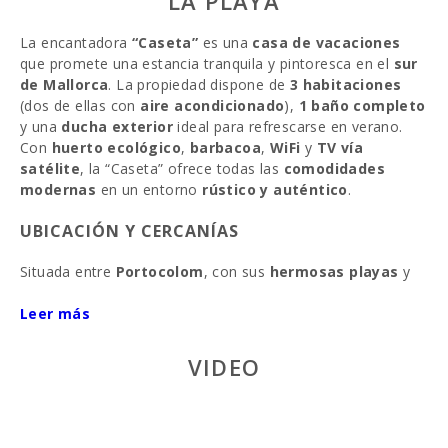
LA PLAYA
La encantadora
“Caseta”
es una
casa de vacaciones
que promete una estancia tranquila y pintoresca en el
sur
de Mallorca
. La propiedad dispone de
3 habitaciones
(dos de ellas con
aire acondicionado
),
1 baño completo
y una
ducha exterior
ideal para refrescarse en verano.
Con
huerto ecológico
,
barbacoa
,
WiFi
y
TV vía
satélite
, la “Caseta” ofrece todas las
comodidades
modernas
en un entorno
rústico y auténtico
.
UBICACIÓN Y CERCANÍAS
Situada entre
Portocolom
, con sus
hermosas playas
y
calas
, y
Felanitx
, la caseta está a pocos kilómetros del
puerto
Leer más
y
Calonge
, un pueblo encantador con calles
estrechas, tiendas tradicionales y el famoso restaurante
Zab Thai
. A media hora en coche se encuentran
Santanyí
VIDEO
y
Manacor
, con sus tiendas y servicios, además de
impresionantes
playas
.
EXTERIOR DE LA CASETA