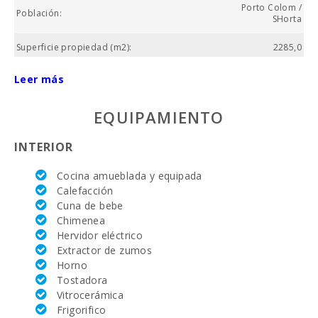
Porto Colom /
Población:
SHorta
Superficie propiedad (m2):
2285,0
Nº baños:
1
Leer más
Nº de dormitorios:
3
EQUIPAMIENTO
Superficie casa (m2):
97.0
INTERIOR
Campo de golf La Reserva Rotana (km):
30,0
Cocina amueblada y equipada
Vall d´Or Golf (km):
2,8
Calefacción
Cuna de bebe
Equitación Son Menut (km):
16,0
Chimenea
Hervidor eléctrico
Academia de tenis Rafa Nadal (km):
22.9
Extractor de zumos
Horno
Hospital de Manacor (km):
25,0
Tostadora
Vitrocerámica
Hospital Son Espases Palma de Mallorca (km):
68,0
Frigorifico