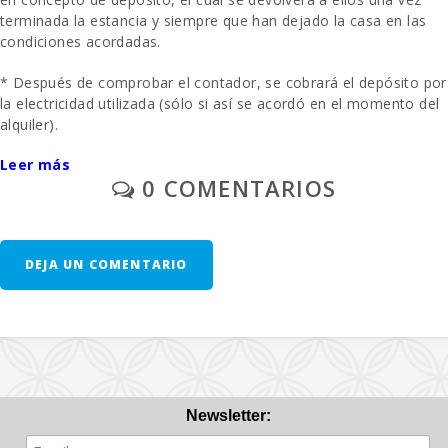
Zona de barbacoa:
1
terminada la estancia y siempre que han dejado la casa en las
condiciones acordadas.
Ducha exterior:
1
* Después de comprobar el contador, se cobrará el depósito por
Cocina :
1
la electricidad utilizada (sólo si así se acordó en el momento del
alquiler).
Comedor:
1
Leer más
- La limpieza final se paga por separado
Sala de estar:
1
0 COMENTARIOS
- Aparcamiento al aire libre/ garage: / sin reservar.
Cuarto de baño - aseo , bañera :
1
A solicitud previa: una cuna y una silla alta se proporcionan de
Sofa-cama:
1
DEJA UN COMENTARIO
forma gratuita.
Cuna de bebe:
1
- Segunda unidad de cuna - 10 € por día.
Dormitorio con dos camas individuales
1
(90X200):
- En las habitaciones donde se puede añadir una cama extra y
siempre que esté disponible, el precio será de 28 euros por día.
Dormitorio con cama matrimonio (135X190):
1
Newsletter:
Nº de personas:
4+1