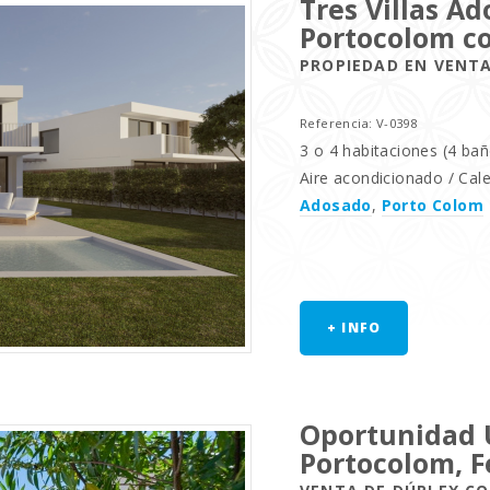
Tres Villas A
Portocolom c
PROPIEDAD EN VENT
Referencia: V-0398
3 o 4 habitaciones (4 ba
Aire acondicionado / Calef
Adosado
,
Porto Colom
+ INFO
Oportunidad 
Portocolom, F