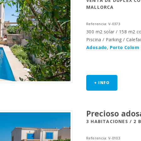
VENTA DE DÚPLEX CO
MALLORCA
Referencia: V-0373
300 m2 solar / 158 m2 con
Piscina / Parking / Calefa
Adosado
,
Porto Colom
+ INFO
Precioso ados
3 HABITACIONES / 2 
Referencia: V-0103