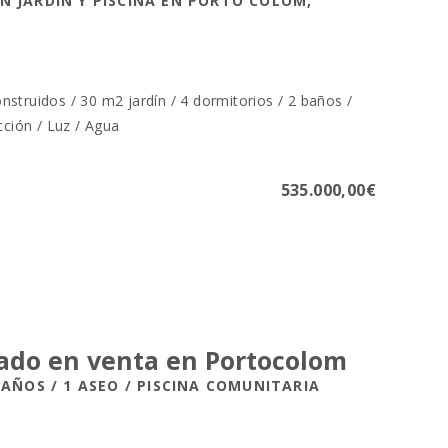
N JARDÍN Y PISCINA EN PORTO COLOM,
struidos / 30 m2 jardín / 4 dormitorios / 2 baños /
cción / Luz / Agua
535.000,00€
ado en venta en Portocolom
BAÑOS / 1 ASEO / PISCINA COMUNITARIA