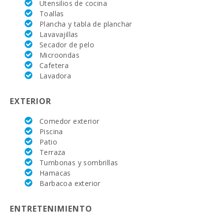
Utensilios de cocina
Toallas
Alcanada Golf
Plancha y tabla de planchar
(km ):
Lavavajillas
Secador de pelo
Vall d´Or Golf
(km):
Microondas
Cafetera
Equitación Son
Lavadora
Menut (km):
EXTERIOR
Equitación
(km):
Comedor exterior
Academia de
Piscina
tenis Rafa
Patio
Nadal (km):
Terraza
Tumbonas y sombrillas
Hospital
Alcudia(km):
Hamacas
Barbacoa exterior
Hospital de
Manacor (km):
ENTRETENIMIENTO
Hospital Son