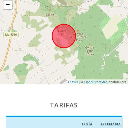
−
Mercado
semanal en
palma nova:
Supermercado
- Mercadona
(km):
Supermercado
- Eroski (km):
Supermercado
LIDL (km):
Leaflet
| ©
OpenStreetMap
contributors
Supermercado
(km):
Deporte
TARIFAS
Acuatico (km):
Lago - Es Llac
Gran (km):
€/DÍA
€/SEMANA