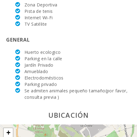
Espases Palma
Zona Deportiva
de Mallorca
Pista de tenis
(km):
Internet Wi-Fi
TV Satélite
Mercado
semanal en
Porto Colom (
GENERAL
los martes )
(km):
Huerto ecologico
Mercado
Parking en la calle
semanal en
Jardín Privado
Felanitx ( los
Amueblado
domingos )
(km):
Electrodomésticos
Parking privado
Mercado
Se admiten animales pequeño tamaño(por favor,
semanal
consulta previa )
Montuiri (km):
Mercado
UBICACIÓN
semanal en
Alcudia ( los
martes y los
domingos)
+
(km):