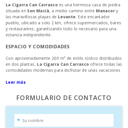
La Cigarra Can Carrasco
es una hermosa casa de piedra
situada en
Son Macià
, a medio camino entre
Manacor
y
las maravillosas playas de
Levante
. Este encantador
pueblo, ubicado a solo 2 km, ofrece supermercados, bares
y restaurantes, garantizando todo lo necesario para una
estancia independiente.
ESPACIO Y COMODIDADES
Con aproximadamente 200 m² de estilo rústico distribuidos
en dos plantas,
La Cigarra Can Carrasco
ofrece todas las
comodidades modernas para disfrutar de unas vacaciones
inolvidables. Al entrar, te recibirá un acogedor salón-
comedor, ideal para ver televisión con canales satelitales
Leer más
en varios idiomas. El área de comedor tiene capacidad
para 6 personas y está integrada con una cocina
FORMULARIO DE CONTACTO
totalmente equipada que incluye:
Cocina de inducción
Microondas
Nevera y congelador