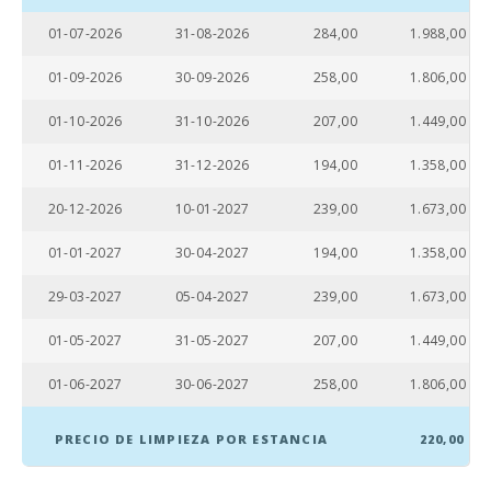
JUNGLE PARC
MALLORCA
01-07-2026
31-08-2026
284,00
1.988,00
(km):
01-09-2026
30-09-2026
258,00
1.806,00
Katmandu
Park (km):
01-10-2026
31-10-2026
207,00
1.449,00
Parque
01-11-2026
31-12-2026
194,00
1.358,00
atracciones -
Palma
Aquarium
20-12-2026
10-01-2027
239,00
1.673,00
(km):
01-01-2027
30-04-2027
194,00
1.358,00
Marineland
Mallorca (km):
29-03-2027
05-04-2027
239,00
1.673,00
Parque
01-05-2027
31-05-2027
207,00
1.449,00
acuático -
Hidropark
Alcudia (km):
01-06-2027
30-06-2027
258,00
1.806,00
Playa Sant
PRECIO DE LIMPIEZA POR ESTANCIA
220,00
Elm(km):
Playa Son