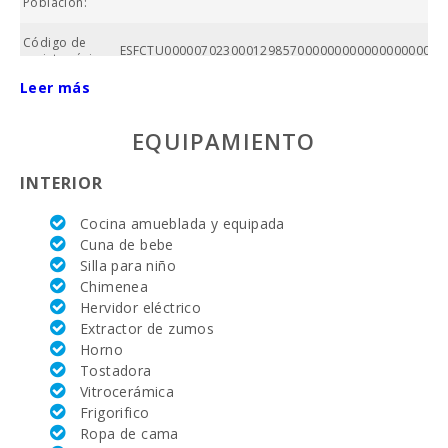
Población:
Código de
ESFCTU0000070230001298570000000000000000000E
registro único:
Leer más
Superficie
propiedad
(m2):
EQUIPAMIENTO
Nº baños:
INTERIOR
Nº de
Cocina amueblada y equipada
dormitorios:
Cuna de bebe
Silla para niño
Superficie
casa (m2):
Chimenea
Hervidor eléctrico
Campo de
Extractor de zumos
golf La
Horno
Reserva
Tostadora
Rotana (km):
Vitrocerámica
Campo de
Frigorifico
Golf Santa
Ropa de cama
Ponsa (km):