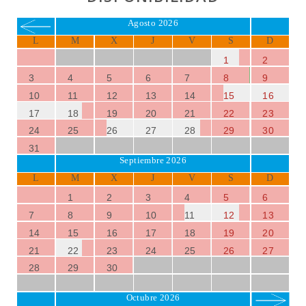
La playa más cercana es
Cala Antena
, una pequeña cala a
Agosto 2026
solo 11 km, famosa por su arena fina y aguas cristalinas.
La zona está repleta de encantadoras playas y calas
L
M
X
J
V
S
D
cercanas, como
Sa Romaguera
,
Cala Domingos
y
Cala
1
2
Murada
, donde podrás seguir disfrutando del increíble
3
4
5
6
7
8
9
clima de
Mallorca
.
10
11
12
13
14
15
16
17
18
19
20
21
22
23
24
25
26
27
28
29
30
31
Septiembre 2026
L
M
X
J
V
S
D
1
2
3
4
5
6
7
8
9
10
11
12
13
14
15
16
17
18
19
20
21
22
23
24
25
26
27
28
29
30
Octubre 2026