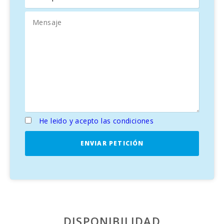
en emocionantes partidos de waterpolo para mantenerte
en forma. Los niños pueden jugar en la amplia zona de
césped, mientras que los adultos se relajan en cómodas
tumbonas o disfrutan de una barbacoa bajo el techado de
paja.
Esta maravillosa propiedad también ofrece una cancha de
tenis y una pista de petanca, perfectas para crear
recuerdos inolvidables durante tu estancia.
SOSTENIBILIDAD Y PRIVACIDAD
He leido y acepto las condiciones
La finca cuenta con un huerto ecológico donde los
huéspedes pueden disfrutar de hortalizas frescas sin coste
ENVIAR PETICIÓN
adicional, así como un gallinero que ofrece los huevos más
frescos. Completamente vallada,
La Cigarra Can
Carrasco
garantiza privacidad total a sus visitantes, con
espacio de aparcamiento exterior para tres o cuatro
coches. Se permiten mascotas de hasta 5 kg.
PLAYA Y ENTORNO
DISPONIBILIDAD