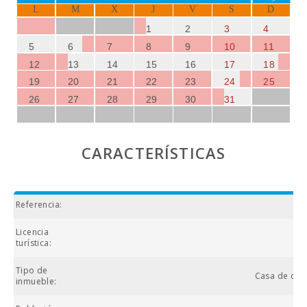
L
M
X
J
V
S
D
1
2
3
4
5
6
7
8
9
10
11
12
13
14
15
16
17
18
19
20
21
22
23
24
25
26
27
28
29
30
31
CARACTERÍSTICAS
Referencia:
Licencia
turística:
Tipo de
Casa de cam
inmueble: