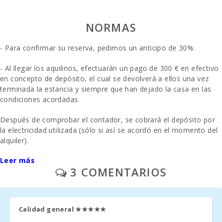
Baulo (km):
NORMAS
Playa Can
Picafort (km):
- Para confirmar su reserva, pedimos un anticipo de 30%.
Playa Cala
Antena,
- Al llegar los aquilinos, efectuarán un pago de 300 € en efectivo
Manacor (km):
en concepto de depósito, el cual se devolverá a ellos una vez
terminada la estancia y siempre que han dejado la casa en las
Playa Torrent
des Revellar
condiciones acordadas.
(km):
Después de comprobar el contador, se cobrará el depósito por
Cuevas del
la electricidad utilizada (sólo si así se acordó en el momento del
Drach (km):
alquiler).
Playa de arena
Leer más
- Cala Millor
- Calefacción ( meses noviembre -abril) - 30€/dia
(km):
3 COMENTARIOS
- Limpieza final: 220,00€
Playa de arena
y roca - Playa
- Aparcamiento al aire libre/ garage: / sin reservar
de Alcanada
Calidad general
★★★★★
(m):
- A solicitud previa: una cuna y una silla alta se proporcionan de