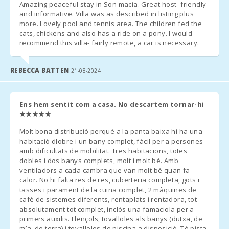
Amazing peaceful stay in Son macia. Great host- friendly
Playa de Muro
forma gratuita.
and informative. Villa was as described in listing plus
(km):
more. Lovely pool and tennis area. The children fed the
- Segunda unidad de cuna - 10 € por día
cats, chickens and also has a ride on a pony. I would
Cala
recommend this villa- fairly remote, a car is necessary.
Llombards
- En las habitaciones donde se puede añadir una cama extra y
(km):
siempre que esté disponible, el precio será de 38 euros por día.
REBECCA BATTEN
21-08-2024
(sólo si así se acordó en el momento del alquiler).
Playa de
Alcudia (km):
NOTAS ADICIONALES:
Cala Anguila
Ens hem sentit com a casa. No descartem tornar-hi
(km):
★★★★★
- Unos dias antes de su llegada, deben ponerse en contacto con
la agencia de recepción para comunicar su horario de llegada (nº
Molt bona distribució perquè a la panta baixa hi ha una
Playa Cala
vuelo / barco en su caso) y organizar la recogida de llaves.
Esmeralda
habitació dlobre i un bany complet, fàcil per a persones
(km):
amb dificultats de mobilitat. Tres habitacions, totes
- Una vez llegado al destino, por favor contáctenos por teléfono
dobles i dos banys complets, molt i molt bé. Amb
y diríjanse directamente al alojamiento o punto de reunión
Playa Cala
ventiladors a cada cambra que van molt bé quan fa
Gran (km):
previamente concertado.
calor. No hi falta res de res, cuberteria completa, gots i
tasses i parament de la cuina complet, 2 màquines de
Playa Cala
cafè de sistemes diferents, rentaplats i rentadora, tot
- En breve la oficina de recepción se pondrá en contacto con
Serena (km):
absolutament tot complet, inclòs una famaciola per a
Usted para comunicarle hora y lugar de recogida de llaves.
primers auxilis. Llençols, tovalloles als banys (dutxa, de
Playa de Cala
m′a, de terra) i tovalloles de piscina a disposició. Té pista