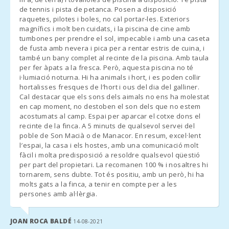
- Llegada fuera del horario de atención:
Barques (km):
de tennis i pista de petanca. Posen a disposició
raquetes, pilotes i boles, no cal portar-les. Exteriors
a) Las llaves se dejarán en una caja de seguridad. El importe
Playa
magnífics i molt ben cuidats, i la piscina de cine amb
S′Amarador
restante, en el caso que hubiese, deberá abonarse al día
tumbones per prendre el sol, impecable i amb una caseta
(km):
siguiente a la agencia de recepción;
de fusta amb nevera i pica per a rentar estris de cuina, i
també un bany complet al recinte de la piscina. Amb taula
Playa Cala
b) En el caso que no haya una caja de seguridad, organizar
per fer àpats a la fresca. Però, aquesta piscina no té
Ferrera (km):
llegada fuera de horario con la agencia. Se ha de abonar la
i·lumiació noturna. Hi ha animals i hort, i es poden collir
hortalisses fresques de l′hort i ous del dia del galliner.
penalización por llegada tardía en efectivo al momento de la
Playa Cala Sa
Cal destacar que els sons dels aimals no ens ha molestat
llegada.
Nau (km):
en cap moment, no destoben el son dels que no estem
acostumats al camp. Espai per aparcar el cotxe dons el
- Registrarse después de las 23.00 - 30.00 euros
Cala
recinte de la finca. A 5 minuts de qualsevol servei del
Mondragó
poble de Son Macià o de Manacor. En resum, excel·lent
(km):
- Si es posible una salida tardía, siempre que sea posible, el
l′espai, la casa i els hostes, amb una comunicació molt
coste de la prórroga hasta las 13:00 será de 50 euros y de 90
fàcil i molta predisposició a resoldre qualsevol qüestió
Playa Cala
euros antes de las 17:00.
per part del propietari. La recomanen 100 % i nosaltres hi
Tropicana
(km):
tornarem, sens dubte. Tot és positiu, amb un però, hi ha
- En temporada baja la hora de entrada y de salida son flexibles.
molts gats a la finca, a tenir en compte per a les
Contactar con la agencia para concretar las horas.
Playa Porto
persones amb al·lèrgia.
Novo (km):
JOAN ROCA BALDÉ
Playa Cala
14-08-2021