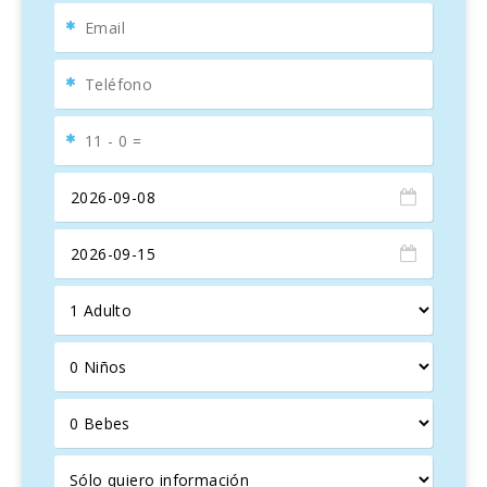
Lavavajillas
Cafeteras Nespresso y alemana
Tostadora y hervidor de agua
Vajilla completa y cubiertos
Además, la casa cuenta con una lavadora, plancha y tabla
de planchar. En la planta baja, encontrarás un dormitorio
con dos camas individuales y ventilador. En la primera
planta, hay dos dormitorios adicionales, ambos con cama
de matrimonio, y uno de ellos con armario. Si viajas con un
bebé, podemos proporcionarte una cuna. La casa tiene
tres baños con ducha, uno en la planta baja, otro en la
planta alta y un tercero exterior.
RELÁJATE EN LA PISCINA Y DISFRUTA DE LAS
ACTIVIDADES
Además de todas las comodidades interiores,
La Cigarra
Can Carrasco
cuenta con una encantadora piscina de
cloro de 5x10 m, con profundidades que oscilan entre 120
y 190 cm. Disfruta de refrescantes chapuzones o compite