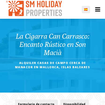
La Cigarra Can Carrasco:
Encanto Rústico en Son
Macià
ALQUILER CASAS DE CAMPO CERCA DE
MANACOR EN MALLORCA, ISLAS BALEARES
Formulario de contacto
Disponibilidad