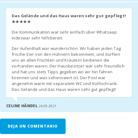
Murada (km):
*ATENCIÓN!
Playa S´Arenal
Das Gelände und das Haus waren sehr gut gepflegt!
Desde julio de 2016, el Gobierno ha implantado un
Porto Colom
★★★★★
impuesto al turismo (ecotása).
(km):
Die Kommunikation war sehr einfach über Whatsaap
Playa Cala
- 2,20 € por noche y por persona primeros 8 días. Los días
indeswar sehr hilfsbereit.
Brafi (km):
posteriores 1,10€ por noche y persona. No es aplicable a niños
Der Aufenthalt war wunderschön. Wir haben jeden Tag
menores de 16 años.
Playa Cala
frische Eier von den Hühnern bekommem, und durften
Marsal (km):
uns an allen Früchten und Kräutern bedienen die
- Esta cantidad debe ser abonada a la agencia en el momento de
vorhanden waren. Der Hausbesitzer war sehr freundlich
la llegada.
Distancia a la
und hat uns stets Tipps gegeben wo wir hin fahren
playa ( km ):
koennen und was sehenswert ist. Der Pool war
angenehm warm mit separatem WC und Kühlschrank.
Restaurante Sa
Das Gelände und das Haus waren sehr gut gepflegt!
Caleta, Cala
INFORMACIÓN ADICIONAL
Millor (km):
Por favor, envíenos la siguiente información para organizar su
CELINE HÄNDEL
24-05-2021
Distancia a
llegada y salida y para registrar a todos los huéspedes en la
restaurantes
Policía Nacional (Estas son condiciones estatales obligatorias).
(m):
DEJA UN COMENTARIO
- Hora de llegada y salida del vuelo:
Pueblo
Alcudia (km):