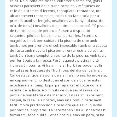
нами по телефону, будь ласка, для того, щоб ми прибули
calor. No hi falta res de res, cuberteria completa, gots i
Barques (km):
tasses i parament de la cuina complet, 2 màquines de
безпосередньо завчас до організованого нами місця зустрічі.
cafè de sistemes diferents, rentaplats i rentadora, tot
Playa
absolutament tot complet, inclòs una famaciola per a
- За тиждень до заїзду адміністрація зв′яжеться з вами, щоб
S′Amarador(km):
primers auxilis. Llençols, tovalloles als banys (dutxa, de
повідомити про час і місце отримання ключів.
m′a, de terra) i tovalloles de piscina a disposició. Té pista
Пляж Кала
de tennis i pista de petanca. Posen a disposició
Феррера (км):
raquetes, pilotes i boles, no cal portar-les. Exteriors
magnífics i molt ben cuidats, i la piscina de cine amb
ПРИБУТТЯ У НЕРОБОЧИЙ ЧАС
Пляж Кала Са
tumbones per prendre el sol, impecable i amb una caseta
Нау (км):
de fusta amb nevera i pica per a rentar estris de cuina, i
a) Ключі будуть залишені в коробці з кодом. Сума, що
també un bany complet al recinte de la piscina. Amb taula
Пляж Кала
залишилася повинна бути виплачена наступного дня в
per fer àpats a la fresca. Però, aquesta piscina no té
Мондраго (км):
приймальному агентстві;
i·lumiació noturna. Hi ha animals i hort, i es poden collir
hortalisses fresques de l′hort i ous del dia del galliner.
Пляж Кала
Cal destacar que els sons dels aimals no ens ha molestat
б) У випадку, якщо немає кодованої коробки, влаштуйте
Тропикана (км):
en cap moment, no destoben el son dels que no estem
прибуття в неробочий час з агентством.
acostumats al camp. Espai per aparcar el cotxe dons el
Пляж Порто-
recinte de la finca. A 5 minuts de qualsevol servei del
Ново (км):
- Заїзд після 23.00 - 30,00 євро
poble de Son Macià o de Manacor. En resum, excel·lent
l′espai, la casa i els hostes, amb una comunicació molt
Пляж Кала
- Якщо можливий пізній виїзд, та за умови, якщо це можливо,
fàcil i molta predisposició a resoldre qualsevol qüestió
Мурада (км):
вартість продовження до 13:00 становить 50 євро і 90 євро
per part del propietari. La recomanen 100 % i nosaltres hi
до 17:00.
tornarem, sens dubte. Tot és positiu, amb un però, hi ha
Пляж S´Arenal