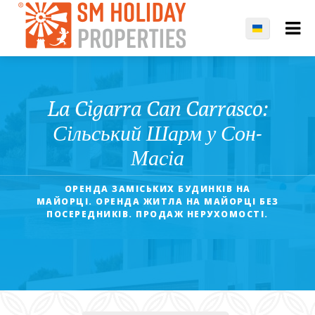
La Cigarra Can Carrasco:
Сільський Шарм у Сон-
Масіа
ОРЕНДА ЗАМІСЬКИХ БУДИНКІВ НА
МАЙОРЦІ. ОРЕНДА ЖИТЛА НА МАЙОРЦІ БЕЗ
ПОСЕРЕДНИКІВ. ПРОДАЖ НЕРУХОМОСТІ.