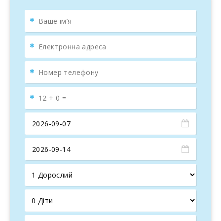
Індукційна плита
Мікрохвильова піч
Холодильник з морозильником
Посудомийна машина
Кавомашини Nespresso та німецька
Тостер та чайник
Повний посуд та столові прибори
Крім того, будинок обладнаний пральною машиною,
праскою та дошкою для прасування. На першому
поверсі є спальня з двома односпальними ліжками та
вентилятором. На другому поверсі є ще дві спальні,
обидві з двоспальними ліжками, і одна з них має шафу.
Якщо ви подорожуєте з немовлям, ми можемо надати
ліжечко. У будинку три ванні кімнати з душем, одна на
першому поверсі, інша на другому, і ще одна зовнішня.
ВІДПОЧИНОК БІЛЯ БАСЕЙНУ ТА
АКТИВНОСТІ
Окрім усіх внутрішніх зручностей,
La Cigarra Can