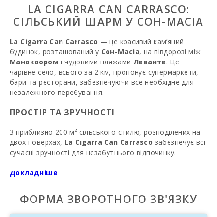
LA CIGARRA CAN CARRASCO:
СІЛЬСЬКИЙ ШАРМ У СОН-МАСІА
La Cigarra Can Carrasco
— це красивий кам’яний
будинок, розташований у
Сон-Масіа
, на півдорозі між
Манакаором
і чудовими пляжами
Леванте
. Це
чарівне село, всього за 2 км, пропонує супермаркети,
бари та ресторани, забезпечуючи все необхідне для
незалежного перебування.
ПРОСТІР ТА ЗРУЧНОСТІ
З приблизно 200 м² сільського стилю, розподілених на
двох поверхах,
La Cigarra Can Carrasco
забезпечує всі
сучасні зручності для незабутнього відпочинку.
Входячи, вас зустрічає затишна вітальня-столовий зал,
ідеально підходить для перегляду телевізора з
Докладніше
супутниковими каналами кількома мовами. Обідня зона
вміщує 6 осіб і інтегрована з повністю обладнаною
ФОРМА ЗВОРОТНОГО ЗВ'ЯЗКУ
кухнею, яка включає: