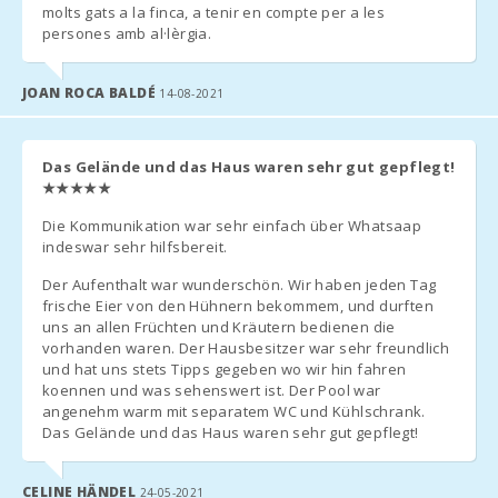
molts gats a la finca, a tenir en compte per a les
Порто Колом
persones amb al·lèrgia.
(км):
*
З 1 ЛИПНЯ 2016 РОКУ, УРЯД ІСПАНІЇ І БАЛЕАРСЬКІ
Пляж Кала
JOAN ROCA BALDÉ
14-08-2021
Брафi (км):
ОСТРОВИ ВВЕЛИ ТУРИСТИЧНИЙ ЕКО-ПОДАТОК.
Пляж Кала
Його вартість становить:
Марсал (км):
Das Gelände und das Haus waren sehr gut gepflegt!
★★★★★
Перші 8 днів по 2,20 євро на людину в день. Наступні дні 1,10
Відстань до
євро.
пляжу (км):
Die Kommunikation war sehr einfach über Whatsaap
indeswar sehr hilfsbereit.
Ця сума повинна бути виплачена агентству під час прибуття.
Ресторан Са
Туристичний збір не стосується дітей у віком до 16 років.
Калета Кала
Der Aufenthalt war wunderschön. Wir haben jeden Tag
Мільор (kм):
frische Eier von den Hühnern bekommem, und durften
uns an allen Früchten und Kräutern bedienen die
Відстань до
vorhanden waren. Der Hausbesitzer war sehr freundlich
ресторанів (м):
und hat uns stets Tipps gegeben wo wir hin fahren
ДОДАТКОВА ІНФОРМАЦІЯ
koennen und was sehenswert ist. Der Pool war
Місто Алкудія
angenehm warm mit separatem WC und Kühlschrank.
Будь ласка, надішліть нам наступну інформацію для
(км):
Das Gelände und das Haus waren sehr gut gepflegt!
організації вашого приїзду і від′їзду, а також для того, щоб
провести реєстрацію всіх гостей в Національній Поліції (Це
Місто Феланіткс
(км):
обов′язкові державні умови):
CELINE HÄNDEL
24-05-2021