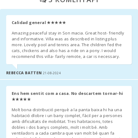
- Фінальне прибирання: 220,00 євро.
Пляж Плая де
Муро (км):
Calidad general
★★★★★
- По бажанню клієнта безкоштовно надаються дитяче
Пляж Кала
ліжечко і дитячий стільчик.
Amazing peaceful stay in Son macia. Great host- friendly
Ломбардс (km):
and informative. Villa was as described in listing plus
* Друге ліжечко - 10 євро в день
more. Lovely pool and tennis area. The children fed the
Пляж Алькудія
cats, chickens and also has a ride on a pony. I would
(км):
- У тих приміщеннях, де можна поставити додаткове ліжко і
recommend this villa- fairly remote, a car is necessary.
за його наявності, вартість завжди становить – 38 євро в
Пляж Кала
день.
Ангила (km):
REBECCA BATTEN
21-08-2024
Пляж Кала
Эсмеральда
(км):
Ens hem sentit com a casa. No descartem tornar-hi
ДОДАТКОВІ ПРИМІТКИ:
★★★★★
Пляж Кала Гран
- За кілька днів до вашого прибуття, ви повинні зв′язатися з
(км):
Molt bona distribució perquè a la panta baixa hi ha una
агентством, повідомити час прибуття і організувати прийом
habitació dlobre i un bany complet, fàcil per a persones
об′єкту та отримання ключів.
Пляж Кала
amb dificultats de mobilitat. Tres habitacions, totes
Серена (км):
dobles i dos banys complets, molt i molt bé. Amb
- Після того, як ви приїдете в пункт призначення, зв′яжіться з
ventiladors a cada cambra que van molt bé quan fa
Playa de Cala