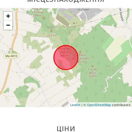
Щотижневий
базар в Алькудії
+
(вівторок та
неділя) (км):
−
Щотижневий
базар у
Манакор
(понеділок) (км):
Супермаркет -
Меркадона (км):
Супермаркет -
EROSKY (км):
Супермаркет
LIDL (км):
Leaflet
| ©
OpenStreetMap
contributors
Супермаркет
(км):
ЦІНИ
Водні види
спорту (км):