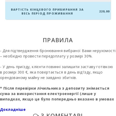
Пляж Сон Бауло
(км):
ВАРТІСТЬ КІНЦЕВОГО ПРИБИРАННЯ ЗА
220,00
ВЕСЬ ПЕРІОД ПРОЖИВАННЯ
Пляж Кан
Пікафорт (км):
Пляж Кала
Антена,
ПРАВИЛА
Манакор (km):
- Для підтвердження бронювання вибраної Вами нерухомості
Пляж Torrent
– необхідно провести передоплату у розмірі 30%.
des Revellar
(км):
- У день приїзду, клієнти повинні залишити заставу готівкою
Драконов1
в розмірі 300 €, яка повертається в день від′їзду, якщо
пещери (km):
орендованому майну не завдано збитків.
Піщаний пляж -
* Після перевірки лічильника з депозиту знімається
Кала Мільор
(км):
сума за використання електроенергії (лише у
випадках, якщо це було попередньо вказано в умовах
Піщаний і
оренди)
кам′янистий
Докладніше
пляж - Пляж
3 КОМЕНТАРІ
- Опалення (листопад - квітень) - 30 євро/день
Альканада (м):