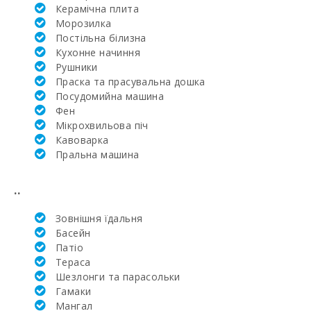
Керамічна плита
Поле для
Mорозилка
гольфа Санта-
Постільна білизна
Понсе (км):
Кухонне начиння
Рушники
Алканада Гольф
Праска та прасувальна дошка
(Alcanada Golf)
(км):
Посудомийна машина
Фен
Поле для
Мікрохвильова піч
гольфа Vall d´Or
Кавоварка
Golf (км):
Пральна машина
Школа верхової
їзди Son Menut
..
(км):
Зовнішня їдальня
Верхова їзда
Басейн
(км):
Патіо
Академія та
Тераса
тенісна школа
Шезлонги та парасольки
Рафаэля Надаля
Гамаки
(км):
Mангал