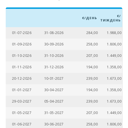
Озеро - Es Llac
Gran (км):
€/
€/ДЕНЬ
ТИЖДЕНЬ
ПАРК МАЙОРКА
ДЖУНГЛІ (км):
01-07-2026
31-08-2026
284,00
1.988,00
Парк Катманду
01-09-2026
30-09-2026
258,00
1.806,00
(км):
01-10-2026
31-10-2026
207,00
1.449,00
Парк розваг -
Акваріум
01-11-2026
31-12-2026
194,00
1.358,00
Пальма (км):
20-12-2026
10-01-2027
239,00
1.673,00
Марінеленд-
Майорка (км):
01-01-2027
30-04-2027
194,00
1.358,00
Аквапарк -
Гідропарк
29-03-2027
05-04-2027
239,00
1.673,00
Алькудія (км):
01-05-2027
31-05-2027
207,00
1.449,00
Пляж Сант
Ельм(km):
01-06-2027
30-06-2027
258,00
1.806,00