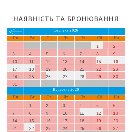
вагою до 5 кг.
ПЛЯЖ ТА ОКОЛИЦІ
НАЯВНІСТЬ ТА БРОНЮВАННЯ
Найближчий пляж —
Cala Antena
, невелика бухта
Серпень 2026
всього за 11 км, відома своїм дрібним піском і
кришталево чистими водами. Район рясніє чарівними
Пн
Вт
Ср
Чт
Пт
Сб
Нд
пляжами та бухтами поблизу, такими як
Sa
1
2
Romaguera
,
Cala Domingos
і
Cala Murada
, де ви
3
4
5
6
7
8
9
можете продовжувати насолоджуватися чудовою
10
11
12
13
14
15
16
погодою
Майорки
.
17
18
19
20
21
22
23
24
25
26
27
28
29
30
31
Вересень 2026
Пн
Вт
Ср
Чт
Пт
Сб
Нд
1
2
3
4
5
6
7
8
9
10
11
12
13
14
15
16
17
18
19
20
21
22
23
24
25
26
27