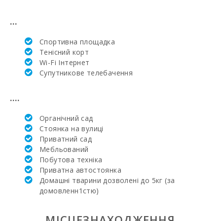
Найближча
лікарня в
...
Алькудії (км):
Cпортивна площадка
Лікарня в
Манакор (км):
Тенісний корт
Wi-Fi Інтернет
Клініка Сон
Супутникове телебачення
Еспасесс в
Пальма-де-
Майорка (км):
....
Щотижневий
Органічний сад
базар у Порто-
Стоянка на вулиці
Колoм
(вівторок) (км):
Приватний сад
Мебльований
Щотижневий
Побутова техніка
базар у
Приватна автостоянка
Феланіткс
Домашні тварини дозволені до 5кг (за
(неділя) (км):
домовленн1стю)
Щотижневий
базар в Montuiri
МІСЦЕЗНАХОДЖЕННЯ
(км):