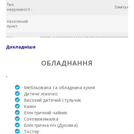
Тип
Заміська в
нерухомості :
Населений
пункт:
NIU:
ESFCTU000007023000129857000000000000000000
Докладніше
Загальна
площа (м2):
ОБЛАДНАННЯ
№ ванних
кімнат:
.
Кількість
Мебльована та обладнана кухня
спалень:
Дитяче ліжечко
Високий дитячий стульчик
Жила площа
(м2):
Камін
Електричний чайник
Поле для
Соковижималка
гольфу La
Електрична піч (Духовка)
Reserva Rotana
Тостер
(км):