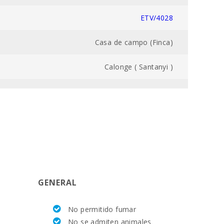
ETV/4028
Casa de campo (Finca)
Calonge ( Santanyi )
700800047564700000000000000000000ETV/40280
13000
3
4
GENERAL
585.0
No permitido fumar
32,5
No se admiten animales