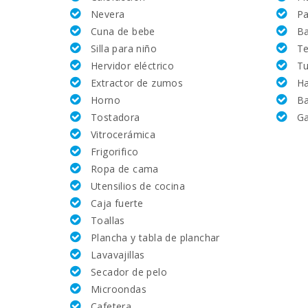
Nevera
Pa
Alcanada Golf (km ):
Cuna de bebe
Ba
Silla para niño
Te
Vall d´Or Golf (km):
Hervidor eléctrico
Tu
Extractor de zumos
H
Equitación Son Menut (km):
Horno
Ba
Tostadora
Ga
Academia de tenis Rafa Nadal (km):
Vitrocerámica
Frigorifico
Hospital de Manacor (km):
Ropa de cama
Utensilios de cocina
Hospital Son Espases Palma de Mallorca (km):
Caja fuerte
Toallas
Mercado semanal en Porto Colom ( los martes ) (
Plancha y tabla de planchar
Lavavajillas
Mercado semanal en Felanitx ( los domingos )(km)
Secador de pelo
Mercado semanal Montuiri (km):
Microondas
Cafetera