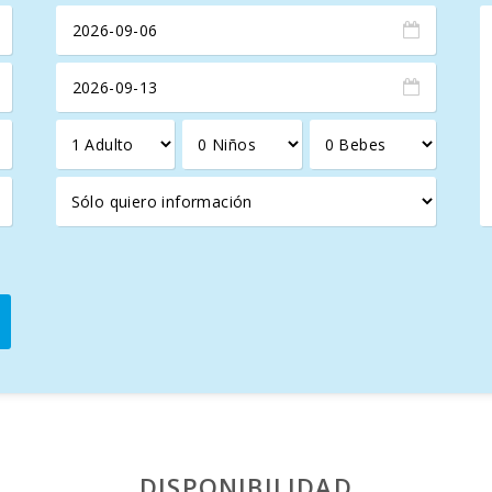
a
 celebra la
tradición mallorquina
. El
salón comedor
, con tec
rodomésticos de alta calidad, perfecta para los amantes de la
g
nosas, con un
dormitorio principal
que incluye un
baño en suit
l jardín.
stos
ll
se sitúa en el tranquilo
pueblo de Calonge
, contrastando con
escubre las cercanas
playas de Cala Mitjana
y el
Parque Natur
caciones de lujo en Mallorca
, combinando
tranquilidad
,
com
DISPONIBILIDAD