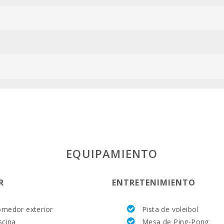
ESFCTU00000
EQUIPAMIENTO
R
ENTRETENIMIENTO
medor exterior
Pista de voleibol
scina
Mesa de Ping-Pong