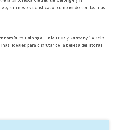
tre la pintoresca
ciudad de Calonge
y la
eo, luminoso y sofisticado, cumpliendo con las más
ronomía
en
Calonge
,
Cala D′Or
y
Santanyí
. A solo
inas, ideales para disfrutar de la belleza del
litoral
frece amplios
espacios exteriores
con vistas a un
s, perfecta para compartir momentos inolvidables
al
ra disfrutar en
familia
. El
jardín mediterráneo
en