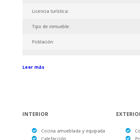
Licencia turística:
Tipo de inmueble:
Población:
Código de registro único:
Leer más
Superficie propiedad (m2):
Nº baños:
Nº de dormitorios:
INTERIOR
EXTERIO
Superficie casa (m2):
Cocina amueblada y equipada
Co
Campo de golf La Reserva Rotana (km):
Calefacción
Pi