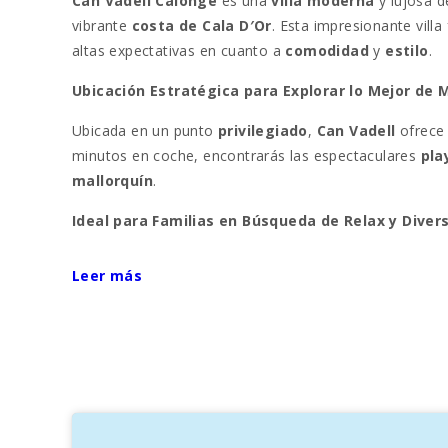
Can Vadell Calonge
es una
villa moderna
y lujosa d
vibrante
costa de Cala D′Or
. Esta impresionante villa
altas expectativas en cuanto a
comodidad
y
estilo
.
Ubicación Estratégica para Explorar lo Mejor de 
Ubicada en un punto
privilegiado
,
Can Vadell
ofrece 
minutos en coche, encontrarás las espectaculares
pla
mallorquín
.
Ideal para Familias en Búsqueda de Relax y Diver
Diseñada para
familias
y
viajeros
en busca de
tranq
Leer más
encantador
olivar
. La
terraza
cuenta con un acogedor
aire libre
.
Exteriores Espaciosos y Exclusivos
Can Vadell
cuenta con una amplia
barbacoa
y una
pi
desarrollo rodea la villa, añadiendo encanto a este
oas