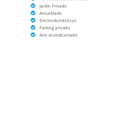
Jardín Privado
70,0
Amueblado
Electrodomésticos
7.0
Parking privado
Aire acondicionado
15.9
25,2
29,2
66,0
10,3
13,0
34.0