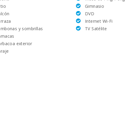
tio
Gimnasio
lcón
DVD
rraza
Internet Wi-Fi
mbonas y sombrillas
TV Satélite
amacas
rbacoa exterior
raje
km):
: