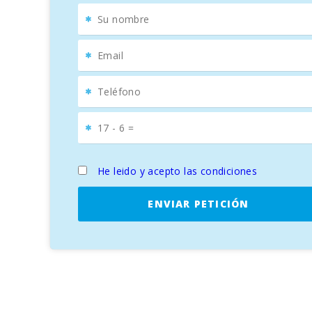
Interiores Modernos y Comodidades de Alta Gam
En el interior, la villa presenta un
diseño moderno
que
con una
cocina completamente equipada
con elect
Habitaciones y Baños de Lujo
La villa ofrece cuatro
habitaciones
espaciosas y lumi
acceso a un
balcón privado
con vistas a la terraza y e
Entorno Natural y Actividades para Todos los Gu
He leido y acepto las condiciones
Rodeada de un
paisaje montañoso suave
,
Can Vade
bares,
restaurantes
y el lujoso
puerto de yates
. D
ENVIAR PETICIÓN
la
naturaleza de Mallorca
en su máximo esplendor.
Can Vadell Calonge
es la elección ideal para unas
va