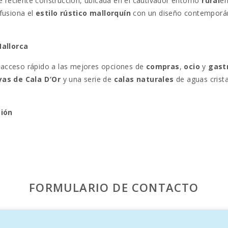
e reciente construcción, ubicada en el cautivador entorno
rural
en
 fusiona el
estilo rústico mallorquín
con un diseño contemporán
Mallorca
acceso rápido a las mejores opciones de
compras
,
ocio
y
gast
yas de Cala D′Or
y una serie de
calas naturales
de aguas cristal
sión
uilidad
, esta elegante
villa mallorquina
, construida en 2014, o
 salón cubierto y una gran mesa de comedor para ocho persona
FORMULARIO DE CONTACTO
scina de 10 x 5 metros
con una profundidad de 1,80 m, ideal pa
is de paz
.