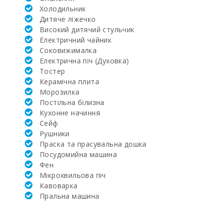
Холодильник
Жила площа
(м2):
Дитяче ліжечко
Високий дитячий стульчик
Поле для
Електричний чайник
гольфу La
Соковижималка
Reserva Rotana
Електрична піч (Духовка)
(км):
Тостер
Алканада Гольф
Керамічна плита
(Alcanada Golf)
Mорозилка
(км):
Постільна білизна
Кухонне начиння
Поле для
Cейф
гольфа Vall d´Or
Golf (км):
Рушники
Праска та прасувальна дошка
Школа верхової
Посудомийна машина
їзди Son Menut
Фен
(км):
Мікрохвильова піч
Кавоварка
Академія та
тенісна школа
Пральна машина
Рафаэля Надаля
(км):
..