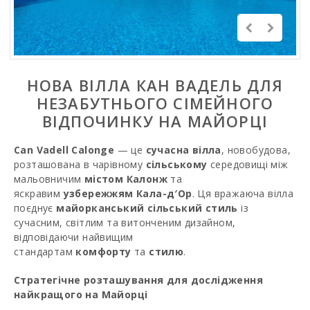
НОВА ВІЛЛА КАН ВАДЕЛЬ ДЛЯ
НЕЗАБУТНЬОГО СІМЕЙНОГО
ВІДПОЧИНКУ НА МАЙОРЦІ
Can Vadell Calonge
— це
сучасна вілла
, новобудова,
розташована в чарівному
сільському
середовищі між
мальовничим
містом Калонж
та
яскравим
узбережжям Кала-д′Ор
. Ця вражаюча вілла
поєднує
майорканський сільський стиль
із
сучасним, світлим та витонченим дизайном,
відповідаючи найвищим
стандартам
комфорту
та
стилю
.
Стратегічне розташування для дослідження
найкращого на Майорці