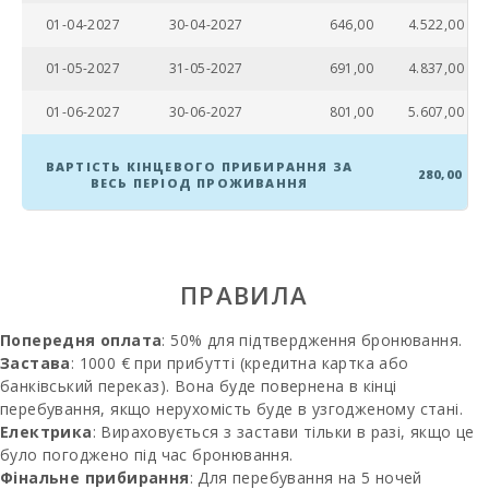
Піщаний і
01-04-2027
30-04-2027
646,00
4.522,00
кам′янистий
пляж - Пляж
01-05-2027
31-05-2027
691,00
4.837,00
Альканада (м):
01-06-2027
30-06-2027
801,00
5.607,00
Пляж Плая де
Муро (км):
ВАРТІСТЬ КІНЦЕВОГО ПРИБИРАННЯ ЗА
280,00
Пляж Кала
ВЕСЬ ПЕРІОД ПРОЖИВАННЯ
Ломбардс (km):
Пляж Алькудія
(км):
ПРАВИЛА
Пляж Кала
Ангила (km):
Попередня оплата
: 50% для підтвердження бронювання.
Пляж Кала
Застава
: 1000 € при прибутті (кредитна картка або
Эсмеральда
банківський переказ). Вона буде повернена в кінці
(км):
перебування, якщо нерухомість буде в узгодженому стані.
Електрика
: Вираховується з застави тільки в разі, якщо це
Пляж Кала Гран
було погоджено під час бронювання.
(км):
Фінальне прибирання
: Для перебування на 5 ночей