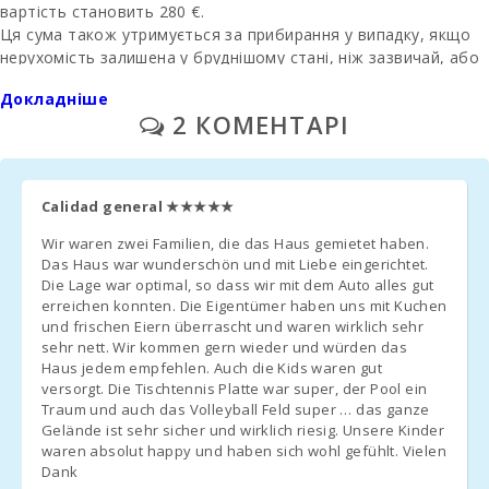
вартість становить 280 €.
Пляж Кала
Серена (км):
Ця сума також утримується за прибирання у випадку, якщо
нерухомість залишена у бруднішому стані, ніж зазвичай, або
Пляж Кала
якщо сміття та вторинні сировини не вивезені наприкінці
Феррера (км):
Докладніше
перебування. У таких випадках буде вирахувано вартість
2 КОМЕНТАРІ
додаткового прибирання та утилізації відходів, а залишок
Пляж Кала Са
буде повернуто клієнту.
Нау (км):
Послуги та Додаткові Послуги
Пляж Кала
Calidad general
★★★★★
Мондраго (км):
Паркування
: Доступне на вулиці або в гаражі, резервування
не потрібно.
Wir waren zwei Familien, die das Haus gemietet haben.
Пляж Кала
Ліжечко та стільчик для годування
: Безкоштовно (за
Das Haus war wunderschön und mit Liebe eingerichtet.
Тропикана (км):
попереднім запитом).
Die Lage war optimal, so dass wir mit dem Auto alles gut
erreichen konnten. Die Eigentümer haben uns mit Kuchen
Друге ліжечко
: 20 € за день.
Пляж Порто-
und frischen Eiern überrascht und waren wirklich sehr
Додаткове ліжко
: 38 € за день (доступне лише за
Ново (км):
sehr nett. Wir kommen gern wieder und würden das
попередньою угодою).
Haus jedem empfehlen. Auch die Kids waren gut
Пляж Кала
versorgt. Die Tischtennis Platte war super, der Pool ein
Мурада (км):
комісія: 6.3%
Traum und auch das Volleyball Feld super … das ganze
Gelände ist sehr sicher und wirklich riesig. Unsere Kinder
Пляж S´Arenal
Інструкції для Прибуття
waren absolut happy und haben sich wohl gefühlt. Vielen
Порто Колом
Підтвердити час прибуття
: Зв′язатися з агентством пере
Dank
(км):