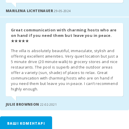
прибуттям для організації отримання ключів.
Прибуття поза графіком
:
Пляж Кала
MARILENA LICHTENAUER
29-05-2024
Ключі будуть у сейфі, якщо це можливо, а будь-які
Брафi (км):
непогашені платежі будуть сплачені наступного дня.
Пляж Кала
Якщо сейфа немає, узгодити прибуття з агентством; за пізнє
Марсал (км):
Great communication with charming hosts who are
прибуття стягується додаткова плата.
on hand if you need them but leave you in peace.
Прибуття після 23:00
: Додаткова плата 50 €.
Відстань до
★★★★★
Низький сезон
: Гнучкі години заїзду та виїзду; зв′яжіться з
ресторанів (м):
агентством.
The villa is absolutely beautiful, immaculate, stylish and
Місто Алкудія
offering excellent amenities. Very quiet location but just a
Туристичний податок (Екотас)
(км):
5 minute drive (20 minute walk) to grocery stores and nice
Ставка
: 2,20 € за особу за ніч протягом перших 8 днів, потім
restaurants. The pool is superb and the outdoor areas
1,10 €. Не застосовується до дітей молодше 16 років.
Місто Феланіткс
offer a variety (sun, shade) of places to relax. Great
(км):
communication with charming hosts who are on hand if
Оплата
: Здійснюється агентству при прибутті.
you need them but leave you in peace. I can’t recommend
Пaром - порт
highly enough.
Реєстрація Гостей (обов′язково)
Пальми(км):
Час прибуття та відправлення рейсів.
Номер мобільного телефону.
JULIE BROWNSON
Залізнична
22-02-2021
Інформація для гостей старше 16 років:
станція Plaça de
l′Estació,
Манакор (км):
Номер паспорта або ID-картки.
ВАШІ КОМЕНТАРІ
Повне ім′я.