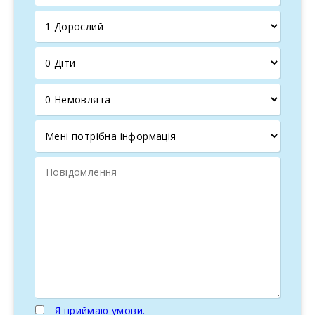
Can Vadell
пропонує велику
барбекю
та
басейн 10 на
5 метрів
з глибиною 1,80 м, ідеальний для відпочинку з
сім′єю.
Сад середземноморського стилю
в процесі
облаштування оточує віллу, додаючи чарівності
цьому
оазису спокою
.
Сучасні інтер’єри та розкішні зручності
Всередині вілла має
сучасний дизайн
, що
прославляє
майорканську традицію
.
Вітальня та
їдальня
, з арочними стелями та зручним диваном,
доповнена
повністю обладнаною кухнею
з
високоякісною технікою, ідеальною для
гурманів
.
Розкішні спальні та ванні кімнати
Вілла має чотири
просторі та світлі спальні
,
включаючи
головну спальню
з
ванною кімнатою
італійського дизайну
. Усі спальні мають вихід
на
приватний балкон
з видом на терасу та сад.
Я приймаю умови.