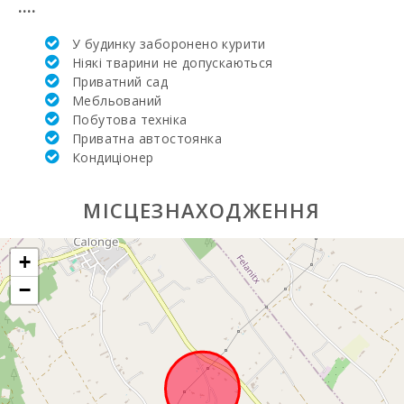
....
неділя) (км):
У будинку заборонено курити
Щотижневий
базар у
Ніякі тварини не допускаються
Манакор
Приватний сад
(понеділок) (км):
Мебльований
Побутова техніка
Супермаркет -
Приватна автостоянка
Меркадона (км):
Кондиціонер
Супермаркет -
EROSKY (км):
МІСЦЕЗНАХОДЖЕННЯ
Супермаркет
LIDL (км):
+
Водні види
−
спорту (км):
ПАРК МАЙОРКА
ДЖУНГЛІ (км):
Парк Катманду
(км):