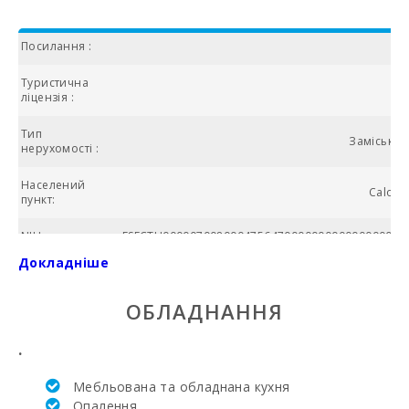
Посилання :
Туристична
ліцензія :
Тип
Заміська в
нерухомості :
Населений
Calonge
пункт:
NIU:
ESFCTU000007008000475647000000000000000000
Докладніше
Загальна
площа (м2):
ОБЛАДНАННЯ
№ ванних
кімнат:
.
Кількість
Мебльована та обладнана кухня
спалень:
Опалення