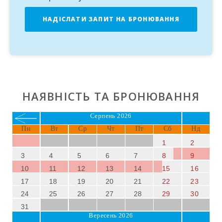
Природне середовище та розваги для всіх
НАДІСЛАТИ ЗАПИТ НА БРОНЮВАННЯ
Оточена
м′яким гірським ландшафтом
,
Can
Vadell
знаходиться у тихому
селищі Калонж
,
контрастуючи з енергією
Кала-д′Ор
, відомого своїми
барами,
ресторанами
та розкішною
гаванню для
яхт
. Відкрийте для себе сусідні
пляжі Кала-
Мітяна
та
природний парк Кала Мондраго
,
ідеальне місце для дослідження
природи Майорки
.
НАЯВНІСТЬ ТА БРОНЮВАННЯ
Can Vadell Calonge
– це ідеальний вибір
Серпень 2026
для
розкішного відпочинку на Майорці
,
Пн
Вт
Ср
Чт
Пт
Сб
Нд
поєднуючи
спокій
,
комфорт
та близькість до
найкращих місць на острові.
1
2
3
4
5
6
7
8
9
10
11
12
13
14
15
16
17
18
19
20
21
22
23
24
25
26
27
28
29
30
31
Вересень 2026