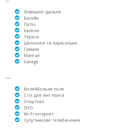
Лікарня в
Манакор (км):
Зовнішня їдальня
Басейн
Клініка Сон
Патіо
Еспасесс в
Балкон
Пальма-де-
Майорка (км):
Тераса
Шезлонги та парасольки
Щотижневий
Гамаки
базар у Порто-
Mангал
Колoм
Garage
(вівторок) (км):
Щотижневий
...
базар у
Феланіткс
(неділя) (км):
Волейбольне поле
Стіл для пінг-понга
Щотижневий
Спортзал
базар в Montuiri
DVD
(км):
Wi-Fi Інтернет
Супутникове телебачення
Щотижневий
базар в Алькудії
(вівторок та