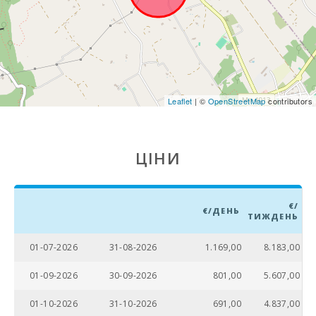
Парк розваг -
Акваріум
Пальма (км):
Марінеленд-
Майорка (км):
Leaflet
| ©
OpenStreetMap
contributors
Пляж Сон Бауло
(км):
Пляж Кан
ЦІНИ
Пікафорт (км):
Пляж Кала
Антена,
€/
Манакор (km):
€/ДЕНЬ
ТИЖДЕНЬ
Драконов1
01-07-2026
31-08-2026
1.169,00
8.183,00
пещери (km):
01-09-2026
30-09-2026
801,00
5.607,00
Піщаний пляж -
Кала Мільор
(км):
01-10-2026
31-10-2026
691,00
4.837,00