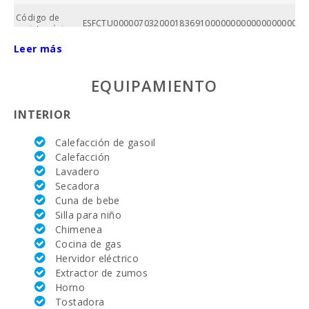
Código de
ESFCTU00000703200018369100000000000000000000
registro único:
Leer más
Nº baños:
EQUIPAMIENTO
Nº de
dormitorios:
INTERIOR
Superficie
casa (m2):
Calefacción de gasoil
Calefacción
Campo de
Lavadero
Golf Santa
Ponsa (km):
Secadora
Cuna de bebe
Academia de
Silla para niño
tenis Rafa
Chimenea
Nadal (km):
Cocina de gas
Hervidor eléctrico
Hospital Son
Espases Palma
Extractor de zumos
de Mallorca
Horno
(km):
Tostadora