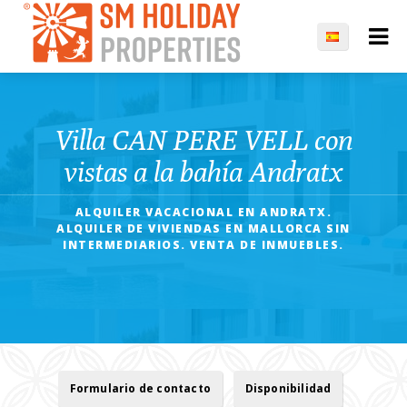
Villa CAN PERE VELL con
vistas a la bahía Andratx
ALQUILER VACACIONAL EN ANDRATX.
ALQUILER DE VIVIENDAS EN MALLORCA SIN
INTERMEDIARIOS. VENTA DE INMUEBLES.
Formulario de contacto
Disponibilidad