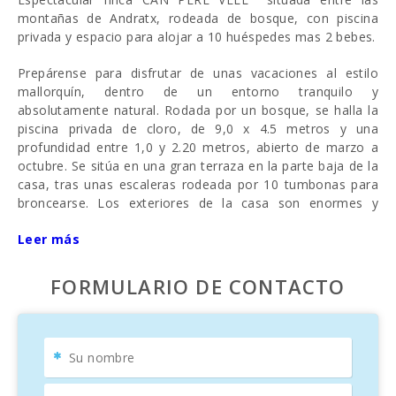
montañas de Andratx, rodeada de bosque, con piscina
privada y espacio para alojar a 10 huéspedes mas 2 bebes.
Prepárense para disfrutar de unas vacaciones al estilo
mallorquín, dentro de un entorno tranquilo y
absolutamente natural. Rodada por un bosque, se halla la
piscina privada de cloro, de 9,0 x 4.5 metros y una
profundidad entre 1,0 y 2.20 metros, abierto de marzo a
octubre. Se sitúa en una gran terraza en la parte baja de la
casa, tras unas escaleras rodeada por 10 tumbonas para
broncearse. Los exteriores de la casa son enormes y
aparte de la zona de la piscina hay varias terrazas, un patio
Leer más
y una zona de barbacoa donde pueden preparar deliciosas
comidas familiares y disfrutarlas al aire libre.
FORMULARIO DE CONTACTO
La terraza amueblada con mesa y sillas para comer ofrece
vistas despejadas al bosque, las montañas e incluso se
puede ver un poco el mar en el horizonte. Sin duda, es un
sitio más íntimo y recogido, donde leer un libro o charlar
tranquilamente con las vistas preciosas al pueblo.