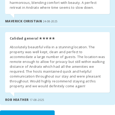
harmonious, blending comfort with beauty. A perfect
- Comision por gestion - 6,3%.
retreat in Andratx where time seems to slow down.
- A solicitud previa: una cuna y una silla alta se proporcionan de
MAVERICK CHRISTIAN
24-08-2025
forma gratuita.
- Segunda unidad de cuna - 10 € por día.
Calidad general
★★★★★
- En las habitaciones donde se puede añadir una cama extra y
Absolutely beautiful villa in a stunning location. The
siempre que esté disponible, el precio será de 38 euros por día.
property was well kept, clean and perfect to
(sólo si así se acordó en el momento del alquiler).
accommodate a large number of guests. The location was
remote enough to allow for privacy but still within walking
distance of Andratx which had all the amenities we
required. The hosts maintained quick and helpful
NOTAS ADICIONALES:
communication throughout our stay and were pleasant
throughout. Would highly recommend staying at this
- Unos dias antes de su llegada, deben ponerse en contacto con
property and we would definitely come again!
la agencia de recepción para comunicar su horario de llegada (nº
vuelo / barco en su caso) y organizar la recogida de llaves.
ROB HEATHER
17-08-2025
- Una vez llegado al destino, por favor contactenos por teléfono
y diríjanse directamente al alojamiento o punto de reunión