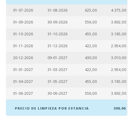
Nº aseos:
01-07-2026
31-08-2026
625,00
4.375,00
Cuarto de
baño - aseo ,
01-09-2026
30-09-2026
556,00
3.892,00
cabina ducha :
01-10-2026
31-10-2026
455,00
3.185,00
Cuarto de
baño - aseo,
01-11-2026
31-12-2026
422,00
2.954,00
bidet, bañera :
20-12-2026
09-01-2027
430,00
3.010,00
Baños en suit:
01-01-2027
31-03-2027
422,00
2.954,00
Cuna de bebe:
01-04-2027
31-05-2027
455,00
3.185,00
Dormitorio
con dos
camas
01-06-2027
30-06-2027
556,00
3.892,00
individuales
(90X200):
PRECIO DE LIMPIEZA POR ESTANCIA
300,00
Dormitorio
con cama
matrimonio
(150X200):