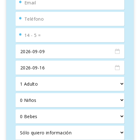
La casa, tiene 2 plantas, esta equipada con muebles
elegantes y decorada con una auténtica calidez
mallorquina. Después de un día lleno de actividades, se
puede tumbarse en el sofá en el salón y ver la televisión
satélite, mientras en la chimenea arde un cálido fuego en
los días fríos. Existe una segunda sala de lectura; ideal si
necesita un rincón tranquilo para descansar.
El comedor cuenta con una gran mesa de madera y unas
majestuosas sillas.
La cocina mallorquina, totalmente equipada, incluye una
encimera de gas, cafetera, zona de comer, microondas,
también dispone de todos los utensilios necesarios para
cocinar.
En la planta baja hay un dormitorio con dos camas
individuales. Existe un espacio para preparar 1 cuna y 1
trona. Unas escaleras van a la primera planta donde se
encuentran 4 dormitorios más, dos con una cama doble y
los otros con 2 camas individuales. Un dormitorio con