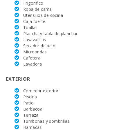
Frigorifico
Supermercado
Ropa de cama
LIDL (km):
Utensilios de cocina
Caja fuerte
Supermercado
(km):
Toallas
Plancha y tabla de planchar
Deporte
Lavavajillas
Acuatico (km):
Secador de pelo
Microondas
JUNGLE PARC
Cafetera
MALLORCA
(km):
Lavadora
Katmandu
EXTERIOR
Park (km):
Comedor exterior
Parque
atracciones -
Piscina
Palma
Patio
Aquarium
Barbacoa
(km):
Terraza
Tumbonas y sombrillas
Marineland
Mallorca (km):
Hamacas