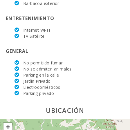
Barbacoa exterior
Playa Sant
Elm(km):
ENTRETENIMIENTO
Distancia a la
playa ( km ):
Internet Wi-Fi
TV Satélite
Pueblo
Alcudia (km):
GENERAL
Distancia al
pueblo (km):
No permitido fumar
No se admiten animales
Ferry - Puerto
Parking en la calle
de Palma (km):
Jardín Privado
Electrodomésticos
Estación de
Parking privado
tren
Intermodal de
Palma (km):
UBICACIÓN
Parada de
autobuses
(km):
+