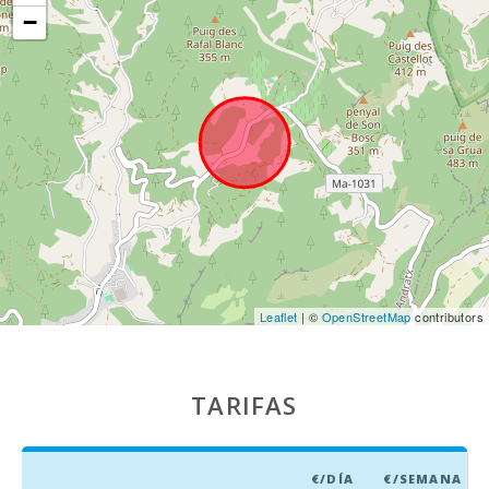
−
Distancia al
aeropuerto
(кm):
Zona de
barbacoa:
Caseta de
barbacoa :
Ducha de
piscina:
Piscina
privada con
terraza para
Leaflet
| ©
OpenStreetMap
contributors
tomar el sol:
Cocina :
TARIFAS
Comedor:
Sala de estar:
€/DÍA
€/SEMANA