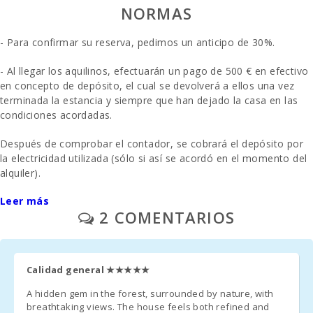
NORMAS
Nº de
personas:
- Para confirmar su reserva, pedimos un anticipo de 30%.
Terraza (m2):
- Al llegar los aquilinos, efectuarán un pago de 500 € en efectivo
en concepto de depósito, el cual se devolverá a ellos una vez
terminada la estancia y siempre que han dejado la casa en las
condiciones acordadas.
Después de comprobar el contador, se cobrará el depósito por
la electricidad utilizada (sólo si así se acordó en el momento del
alquiler).
Leer más
- Gastos de electricidas se paga por separado - 20 € por día.
2 COMENTARIOS
- En la temporada de invierno, la calefaccion tiene un costo de
3€ por dia.
Calidad general
★★★★★
- Aparcamiento al aire libre/garage: / sin reservar.
A hidden gem in the forest, surrounded by nature, with
- La limpieza final se paga por separado - 350 euros.
breathtaking views. The house feels both refined and