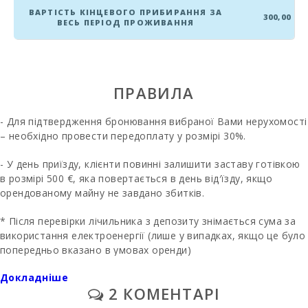
Спальня з
ВАРТІСТЬ КІНЦЕВОГО ПРИБИРАННЯ ЗА
двоспальним
300,00
ВЕСЬ ПЕРІОД ПРОЖИВАННЯ
ліжком
(150X200):
Кількість осіб:
ПРАВИЛА
Тераса (м2):
- Для підтвердження бронювання вибраної Вами нерухомості
– необхідно провести передоплату у розмірі 30%.
- У день приїзду, клієнти повинні залишити заставу готівкою
в розмірі 500 €, яка повертається в день від′їзду, якщо
орендованому майну не завдано збитків.
* Після перевірки лічильника з депозиту знімається сума за
використання електроенергії (лише у випадках, якщо це було
попередньо вказано в умовах оренди)
Докладніше
- Ц1на за за світло оплачуеться окремо і становить - 20
2 КОМЕНТАРІ
євро в день.