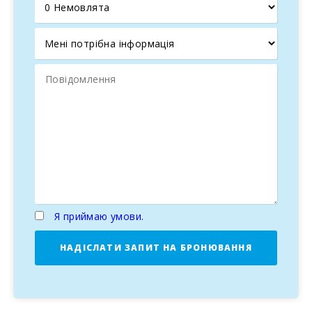
мазут1. У пральні на терасі є пральна машина, сушка,
пилосос, праска і прасувальна дошка.
Територія земельної ділянки повністю обгороджена і
навколо немає сусідів. Є парковка для чотирьох
автомобілів.
Садиба знаходиться в тихому спокійному містечку в
оточенні мальовничої природи у
20 хвилинах їзди від
Пуерто де Андрач.
Це природна гавань, захищена від
хвиль, з невеликими горами та скелями навколо неї.
На
його набережній знаходяться елегантні ресторани,
бари та магазини.
Можна відвідати популярний базар міста Andratx, який
проводиться щосереди та приваблює велику кількість
Я приймаю умови.
відвідувачів.
Кілометри білосніжних пляжів, чисте
блакитне море, хвилюючі острівні пейзажі - все це
НАДІСЛАТИ ЗАПИТ НА БРОНЮВАННЯ
чекае на вас на в1дпочинку на неперевершеному
остров1 Мальорка!