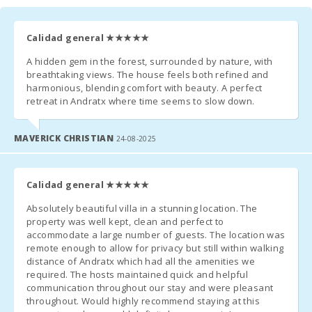
- У зимовий сезон опалення коштує 3 євро на день.
Calidad general
★★★★★
- Фінальне прибирання оплачується окремо - 350 євро.
A hidden gem in the forest, surrounded by nature, with
- комісія агенства 6,3%
breathtaking views. The house feels both refined and
harmonious, blending comfort with beauty. A perfect
- По бажанню клієнта безкоштовно надаються дитяче
retreat in Andratx where time seems to slow down.
ліжечко і дитячий стільчик.
MAVERICK CHRISTIAN
24-08-2025
* Друге ліжечко - 10 євро в день.
- У тих приміщеннях, де можна поставити додаткове ліжко
і за його наявності, вартість завжди становить – 38 євро в
Calidad general
★★★★★
день.
Absolutely beautiful villa in a stunning location. The
property was well kept, clean and perfect to
accommodate a large number of guests. The location was
remote enough to allow for privacy but still within walking
ДОДАТКОВІ ПРИМІТКИ:
distance of Andratx which had all the amenities we
required. The hosts maintained quick and helpful
- За кілька днів до вашого прибуття, ви повинні зв′язатися з
communication throughout our stay and were pleasant
агентством, повідомити час прибуття і організувати прийом
throughout. Would highly recommend staying at this