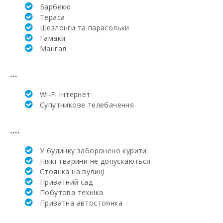
Барбекю
Тераса
Марінеленд-
Шезлонги та парасольки
Майорка (км):
Гамаки
Пляж Сант
Mангал
Ельм(km):
...
Відстань до
пляжу (км):
Wi-Fi Інтернет
Місто Алкудія
Супутникове телебачення
(км):
....
Відстань до
міста (км):
У будинку заборонено курити
Пaром - порт
Ніякі тварини не допускаються
Пальми(км):
Стоянка на вулиці
Приватний сад
Залізнична
Побутова техніка
станція в Пальмі
Приватна автостоянка
- проміжна
станція (км):