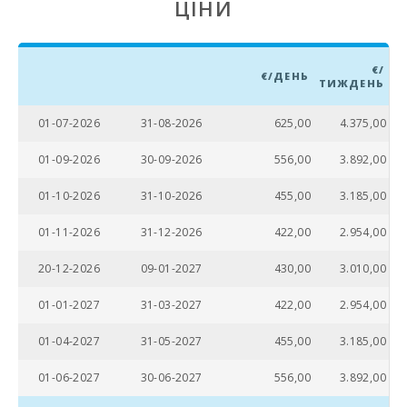
ЦІНИ
Вітальня:
Туалети:
€/
€/ДЕНЬ
ТИЖДЕНЬ
Ванна кімната -
туалет, душ:
01-07-2026
31-08-2026
625,00
4.375,00
Ванна кімната -
туалет, біде,
01-09-2026
30-09-2026
556,00
3.892,00
ванна:
01-10-2026
31-10-2026
455,00
3.185,00
Власна ванна
кімната в
спальні (Суит):
01-11-2026
31-12-2026
422,00
2.954,00
Дитяча
20-12-2026
09-01-2027
430,00
3.010,00
кроватка:
01-01-2027
31-03-2027
422,00
2.954,00
Спальня з
двома
01-04-2027
31-05-2027
455,00
3.185,00
односпальними
ліжками
(90х200):
01-06-2027
30-06-2027
556,00
3.892,00