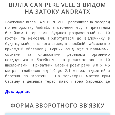
ВІЛЛА CAN PERE VELL З ВИДОМ
НА ЗАТОКУ ANDRATX
Вражаюча вілла CAN PERE VELL розташована посеред
гір неподалеку Andratx, в оточенні лісу, з приватним
басейном і терасами. Будинок розрахований на 10
гостей та немовля. Приготуйтеся до відпочинку в
будинку майоркінського стиля, в спокійній і абсолютно
природній обстановці.
Гарний ландшафт з пальмами,
соснами та оливковими деревами органічно
поєднується з басейном та релакс-зоною з
10
шезлонгами
.
Приватний басейн розм1рами 9,0 x 4,5
метра і глибиною від 1,0 до 2,1 метра, відкритий з
березня по жовтень. На територ11 маетку крім
басейну є декілька терас, патіо і зона барбекю, де
можна приготувати смачні страви і насолоджуватися
Докладніше
ними теплими мальорк1нськими вечорами.
З тераси відкривається прекрасний вид на ліс, гори і на
ФОРМА ЗВОРОТНОГО ЗВ'ЯЗКУ
море на горізонті. Без сумніву,
краса
природи
на
острові справді заворожує!