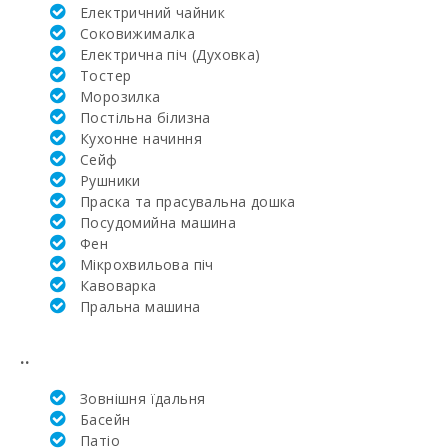
(км):
Електричний чайник
Соковижималка
Клініка Сон
Електрична піч (Духовка)
Еспасесс в
Тостер
Пальма-де-
Майорка (км):
Mорозилка
Постільна білизна
Супермаркет
Кухонне начиння
LIDL (км):
Cейф
Рушники
Супермаркет
Праска та прасувальна дошка
(км):
Посудомийна машина
Фен
Водні види
спорту (км):
Мікрохвильова піч
Кавоварка
ПАРК МАЙОРКА
Пральна машина
ДЖУНГЛІ (км):
..
Парк Катманду
(км):
Зовнішня їдальня
Парк розваг -
Басейн
Акваріум
Патіо
Пальма (км):