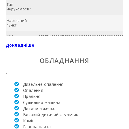
Тип
нерухомості :
Населений
пункт:
NIU:
ESFCTU000007032000183691000000000000000000
Докладніше
№ ванних
кімнат:
ОБЛАДНАННЯ
Кількість
спалень:
.
Жила площа
Дизельне опалення
(м2):
Опалення
Пральня
Поле для
гольфа Санта-
Сушильна машина
Понсе (км):
Дитяче ліжечко
Високий дитячий стульчик
Академія та
Камін
тенісна школа
Газова плита
Рафаэля Надаля