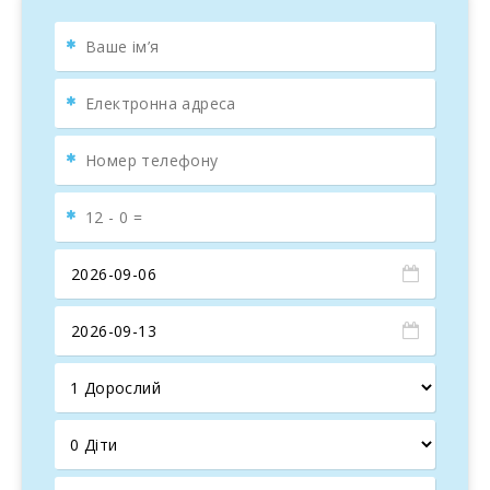
Будинок мае 2 поверхи, обставлений елегантними
меблями і оформлений з дотриманням справжнього
Майоркінського стилю. Після насиченого подіями дня
можна прилягти на диван у вітальні і подивитися
супутникове телебачення, в той час як в холодні дні в
каміні горить затишний і яскравий вогонь. У їдальні є
великий дерев′яний стіл і 10 стільців.
Повністю оснащена
всім необхідним кухонним
приладдям,
майоркінська кухня мае газову плиту,
кавоварку, мікрохвильову піч, об1дню зону...
На першому поверсі знаходиться спальня з двома
односпальними ліжками. Є можливість розмістити 1
дитяче ліжечко і 1 стільчик для дитини. На другому
поверс1 знаходяться ще 4 спальні, дві з двоспальним
ліжком і дві з односпальними ліжками. В одній спальні з
двоспальним ліжком є ванна кімната з ванною. А також
в кожній спальні є вентилятор, який мало коли
потрібний. В будинку е центральне опалення на