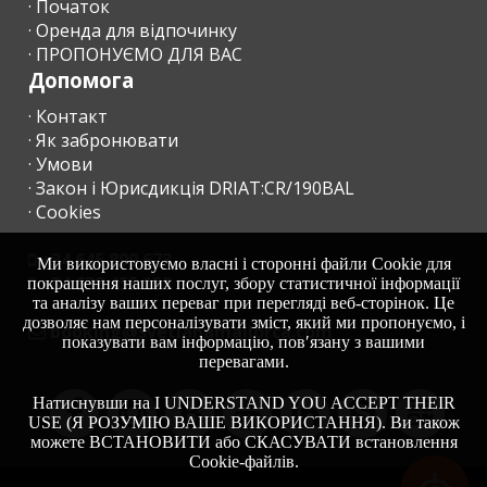
· Початок
- Якщо можливий пізній виїзд, та за умови, якщо це можливо,
· Оренда для відпочинку
вартість продовження до 13:00 становить 60 євро і 90 євро
· ПРОПОНУЄМО ДЛЯ ВАС
до 17:00.
Допомога
· Контакт
· Як забронювати
*
З 1 ЛИПНЯ 2016 РОКУ, УРЯД ІСПАНІЇ І БАЛЕАРСЬКІ
· Умови
ОСТРОВИ ВВЕЛИ ТУРИСТИЧНИЙ ЕКО-ПОДАТОК.
· Закон і Юрисдикція DRIAT:CR/190BAL
· Cookies
Його вартість становить:
Перші 8 днів по 2,20 євро на людину в день. Наступні дні 1,10
+34 645 899 673
Ми використовуємо власні і сторонні файли Cookie для
євро.
+34 638 455 158
покращення наших послуг, збору статистичної інформації
та аналізу ваших переваг при перегляді веб-сторінок. Це
дозволяє нам персоналізувати зміст, який ми пропонуємо, і
Ця сума повинна бути виплачена агентству під час прибуття.
moc.acrollamanaltevs@gnikoob
показувати вам інформацію, пов′язану з вашими
Туристичний збір не стосується дітей у віком до 16 років.
перевагами.
Натиснувши на I UNDERSTAND YOU ACCEPT THEIR
USE (Я РОЗУМІЮ ВАШЕ ВИКОРИСТАННЯ). Ви також
ДОДАТКОВА ІНФОРМАЦІЯ
можете ВСТАНОВИТИ або СКАСУВАТИ встановлення
Cookie-файлів.
Будь ласка, надішліть нам наступну інформацію для