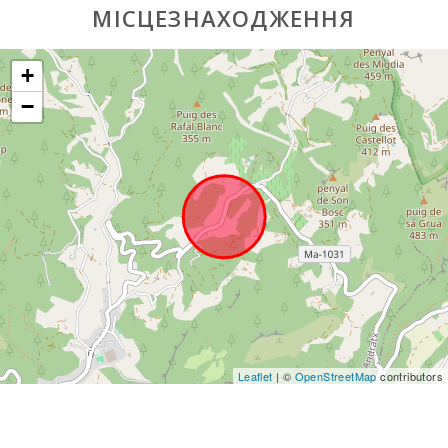
МІСЦЕЗНАХОДЖЕННЯ
Автобусна
зупинка (км):
+
Відстань до
аеропорту (км):
−
Зона для
барбекю:
Будинок для
барбекю:
Душ біля
басейну:
Приватний
басейн з
терасою для
загоряння:
Leaflet
| ©
OpenStreetMap
contributors
Кухня:
Їдальня: