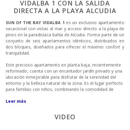
VIDALBA 1 CON LA SALIDA
DIRECTA A LA PLAYA ALCUDIA
SUN OF THE BAY VIDALBA 1
es un exclusivo apartamento
vacacional con vistas al mar y acceso directo a la playa de
pinos en la paradisíaca bahía de Alcudia. Forma parte de un
conjunto de seis apartamentos idénticos, distribuidos en
dos bloques, diseñados para ofrecer el máximo confort y
tranquilidad.
Este precioso apartamento en planta baja, recientemente
reformado, cuenta con un encantador jardín privado y una
ubicación inmejorable para disfrutar de la serenidad del
entorno y la belleza natural de la zona. Es el lugar perfecto
para familias con niños, combinando la comodidad de
estar junto a la playa con una gran variedad de atracciones
Leer más
y actividades para todas las edades.
Distribución y espacios
Al acceder a la propiedad, se
VIDEO
puede entrar tanto por la entrada principal desde la calle
como por el jardín y la terraza. La terraza, completamente