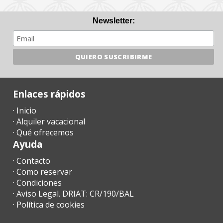
Check-in / Check-out y suplementos
Newsletter:
50 € de suplemento para check-in después de las 23:00
Late check-out (según disponibilidad):
60 € hasta las 13:00
90 € hasta las 17:00
En temporada baja, los horarios de entrada y salida pueden ser
flexibles previa coordinación con la agencia.
Enlaces rápidos
· Inicio
Tasa turística (Ecotasa)
· Alquiler vacacional
Desde julio de 2016, el Gobierno de Baleares aplica una tasa
· Qué ofrecemos
turística:
Ayuda
2,20 € por persona y noche durante las primeras 8 noches
· Contacto
1,10 € por noche a partir de la 9ª noche
· Como reservar
· Condiciones
Esta tasa no se aplica a menores de 16 años y debe pagarse a la
· Aviso Legal. DRIAT: CR/190/BAL
llegada directamente a la agencia.
· Política de cookies