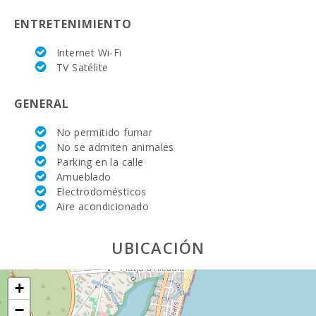
ENTRETENIMIENTO
Deporte
Acuatico (m):
Internet Wi-Fi
Lago - Es Llac
TV Satélite
Gran (km):
GENERAL
JUNGLE PARC
MALLORCA
(km):
No permitido fumar
No se admiten animales
Katmandu
Parking en la calle
Park (km):
Amueblado
Electrodomésticos
Parque
Aire acondicionado
atracciones -
Palma
Aquarium
(km):
UBICACIÓN
Marineland
Mallorca (km):
+
−
Parque