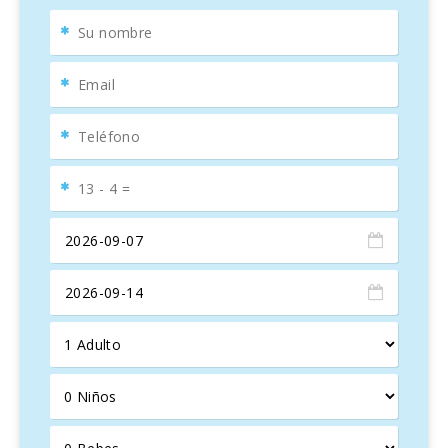
y todo el menaje necesario, permite preparar deliciosos
platos caseros. Además, la vivienda dispone de dos
modernos baños con ducha y aseo, garantizando
comodidad y privacidad para todos los huéspedes.
Ubicación privilegiada
La propiedad goza de una
ubicación envidiable, justo en la playa más grande de
Mallorca, en una zona tranquila y familiar. Aquí se pueden
encontrar diversas opciones de entretenimiento, como
deportes acuáticos, restaurantes, cafés, boutiques,
parques infantiles y piscinas. Además, bancos, centros
médicos y supermercados están a poca distancia,
facilitando la estancia de los visitantes.
Para los amantes de la naturaleza, hay múltiples senderos
costeros y paseos marítimos que permiten disfrutar del
aire fresco y explorar otras playas encantadoras a solo 5
km de la propiedad. También es posible descubrir sitios
históricos fascinantes, como la ciudad romana de
Pollentia, su teatro romano, y la ciudad medieval de
Alcudia con su emblemático muro histórico.