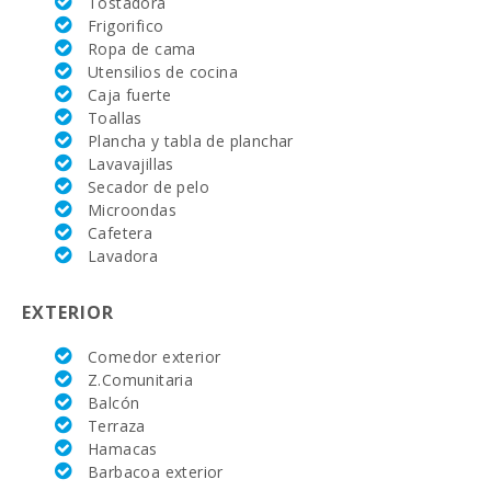
Tostadora
Nadal (km):
Frigorifico
Ropa de cama
Hospital
Alcudia(km):
Utensilios de cocina
Caja fuerte
Hospital de
Toallas
Manacor (km):
Plancha y tabla de planchar
Lavavajillas
Hospital Son
Secador de pelo
Espases Palma
de Mallorca
Microondas
(km):
Cafetera
Lavadora
Supermercado
- Mercadona
(km):
EXTERIOR
Supermercado
Comedor exterior
- Eroski (m):
Z.Comunitaria
Balcón
Supermercado
Terraza
- Spar (km):
Hamacas
Supermercado
Barbacoa exterior
LIDL (km):