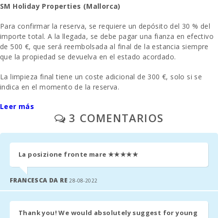
SM Holiday Properties (Mallorca)
Cocina :
Para confirmar la reserva, se requiere un depósito del 30 % del
Sala de estar:
importe total. A la llegada, se debe pagar una fianza en efectivo
de 500 €, que será reembolsada al final de la estancia siempre
Cuarto de
que la propiedad se devuelva en el estado acordado.
baño - aseo ,
cabina ducha :
La limpieza final tiene un coste adicional de 300 €, solo si se
Cuarto de
indica en el momento de la reserva.
baño - aseo,
Se aplica una tarifa administrativa del 6,3 %.
bidet, bañera :
Leer más
3 COMENTARIOS
Las plazas de aparcamiento exteriores o en garaje están
Cuna de bebe:
disponibles sin reserva previa.
Dormitorio
Se proporciona una cuna y una trona. La cuna adicional puede
con Litera:
La posizione fronte mare
★★★★★
alquilarse por 10 € al día (no es gratuita). Si es posible y está
Dormitorio
disponible, se puede añadir una cama extra en la habitación por
con dos
38 € al día.
FRANCESCA DA RE
28-08-2022
camas
individuales
Antes de su llegada
(90X200):
Por favor, contacte con la agencia como máximo 15 días antes
Thank you! We would absolutely suggest for young
Dormitorio