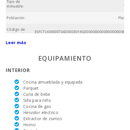
Tipo de
Ap
inmueble:
Población:
Playa 
Código de
ESFCTU00000704300030160200000000000000000ETV
registro único:
Leer más
Nº baños:
EQUIPAMIENTO
Nº de
dormitorios:
INTERIOR
Superficie
casa (m2):
Cocina amueblada y equipada
Parquet
Alcanada Golf
Cuna de bebe
(km ):
Silla para niño
Equitación
Cocina de gas
(km):
Hervidor eléctrico
Extractor de zumos
Academia de
Horno
tenis Rafa