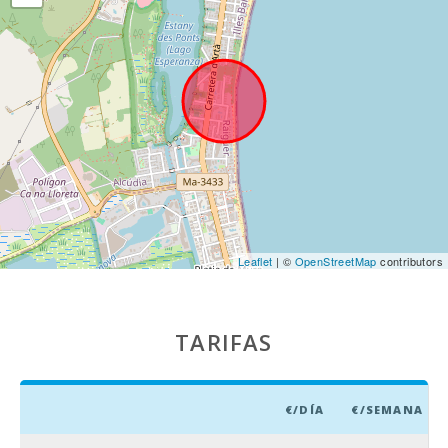
acuático -
Hidropark
Alcudia (km):
Playa Can
Picafort (km):
Cuevas del
Drach (km):
Playa de roca -
Alcanada (km)
:
Playa de arena
Leaflet
| ©
OpenStreetMap
contributors
- Playa de
Alcudia (m):
Distancia a
TARIFAS
restaurantes
(m):
Pueblo
€/DÍA
€/SEMANA
Alcudia (km):