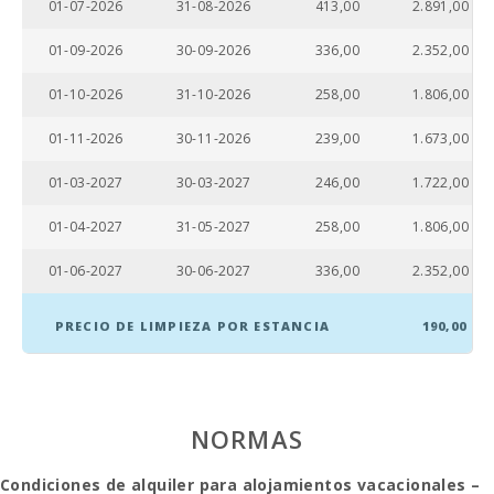
01-07-2026
31-08-2026
413,00
2.891,00
Ferry - Puerto
de Palma (km):
01-09-2026
30-09-2026
336,00
2.352,00
Estación de
tren
01-10-2026
31-10-2026
258,00
1.806,00
Intermodal de
Palma (km):
01-11-2026
30-11-2026
239,00
1.673,00
Estación de
01-03-2027
30-03-2027
246,00
1.722,00
tren Sa Pobla
(km):
01-04-2027
31-05-2027
258,00
1.806,00
Parada de
autobuses (m):
01-06-2027
30-06-2027
336,00
2.352,00
Distancia al
PRECIO DE LIMPIEZA POR ESTANCIA
190,00
aeropuerto
(кm):
Zona de
barbacoa:
NORMAS
Ducha
exterior:
Condiciones de alquiler para alojamientos vacacionales –