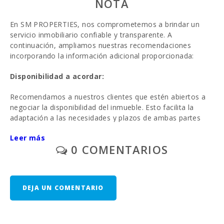
NOTA
En SM PROPERTIES, nos comprometemos a brindar un
servicio inmobiliario confiable y transparente. A
continuación, ampliamos nuestras recomendaciones
incorporando la información adicional proporcionada:
Disponibilidad a acordar:
Recomendamos a nuestros clientes que estén abiertos a
negociar la disponibilidad del inmueble. Esto facilita la
adaptación a las necesidades y plazos de ambas partes
involucradas.
Leer más
0 COMENTARIOS
Recomendación de contratar un abogado
especializado:
Para garantizar la seguridad legal de la transacción,
DEJA UN COMENTARIO
sugerimos encarecidamente la contratación de un
abogado especializado. El asesoramiento profesional
puede ayudar a verificar el estado legal de la construcción