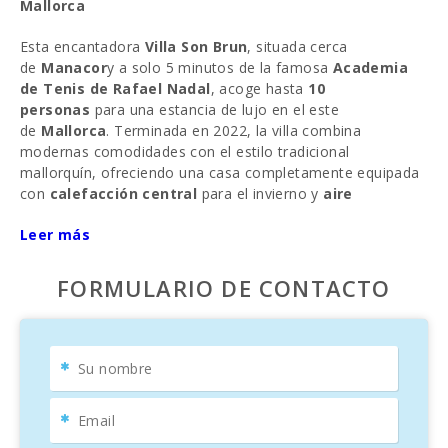
Mallorca
Esta encantadora
Villa Son Brun
, situada cerca
de
Manacor
y a solo 5 minutos de la famosa
Academia
de Tenis de Rafael Nadal
, acoge hasta
10
personas
para una estancia de lujo en el este
de
Mallorca
. Terminada en 2022, la villa combina
modernas comodidades con el estilo tradicional
mallorquín, ofreciendo una casa completamente equipada
con
calefacción central
para el invierno y
aire
acondicionado
en todas las habitaciones para garantizar
Leer más
el confort durante todo el año.
Al llegar, verás que
Villa Son Brun
supera todas las
FORMULARIO DE CONTACTO
expectativas. Con una extensión de
500 metros
cuadrados
, esta villa exclusiva es el retiro ideal para
disfrutar de las
playas de Mallorca
, del sol y de las
impresionantes puestas de sol. Ubicada en un terreno
privado de
15.000 metros cuadrados
, ofrece mucha
tranquilidad a familias o grupos que buscan privacidad, a
solo
1,8 km de Manacor
, la segunda ciudad más grande
de la isla.