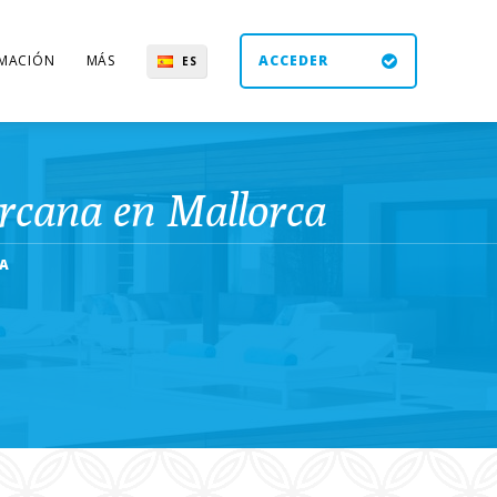
MACIÓN
MÁS
ACCEDER
ES
UK
DE
EN
cercana en Mallorca
CA