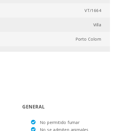
VT/1664
Villa
Porto Colom
7008000098716000000000000000000000VT/16642
78 m2
PORTOCOLOM
VT/16642
GENERAL
Si
No permitido fumar
4
No se admiten animales