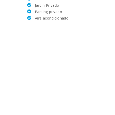
Jardín Privado
4
Parking privado
Aire acondicionado
370
3
15
17
20
5
10
5