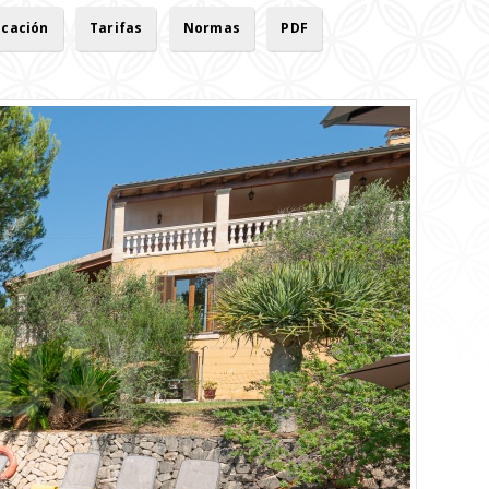
icación
Tarifas
Normas
PDF