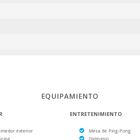
ESFCTU00000
EQUIPAMIENTO
R
ENTRETENIMIENTO
medor exterior
Mesa de Ping-Pong
scina
Gimnasio