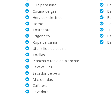
Silla para niño
Pa
Nº de dormitorios:
Cocina de gas
B
Hervidor eléctrico
Ba
Superficie casa (m2):
Horno
Te
Tostadora
Tu
Golf:
Frigorifico
H
Ropa de cama
Ba
Equitación (km):
Utensilios de cocina
Toallas
Academia de tenis Rafa Nadal (km):
Plancha y tabla de planchar
Lavavajillas
Hospital de Manacor (km):
Secador de pelo
Microondas
Mercado semanal en Porto Colom ( los martes ) (
Cafetera
Lavadora
Mercado semanal en Felanitx ( los domingos )(km)
Supermercado - Eroski (km):