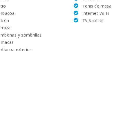
tio
Tenis de mesa
arbacoa
Internet Wi-Fi
lcón
TV Satélite
rraza
mbonas y sombrillas
amacas
rbacoa exterior
km):
: