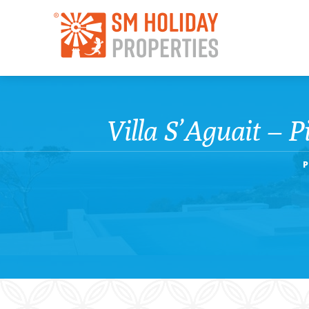
Villa S’Aguait – P
P