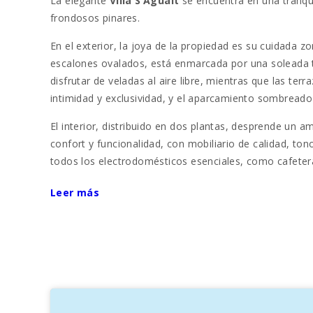
La elegante
Villa S’Aguait
se encuentra en una tranqui
frondosos pinares.
En el exterior, la joya de la propiedad es su cuidada 
escalones ovalados, está enmarcada por una soleada te
disfrutar de veladas al aire libre, mientras que las t
intimidad y exclusividad, y el aparcamiento sombreado
El interior, distribuido en dos plantas, desprende un 
confort y funcionalidad, con mobiliario de calidad, to
todos los electrodomésticos esenciales, como cafetera
cuidadosamente decoradas para garantizar un descans
Leer más
mosquiteras en las ventanas.
Con una ubicación privilegiada, a tan solo 6 km al nor
marinero del puerto, donde abundan restaurantes con
de Portocolom, completando una oferta perfecta de d