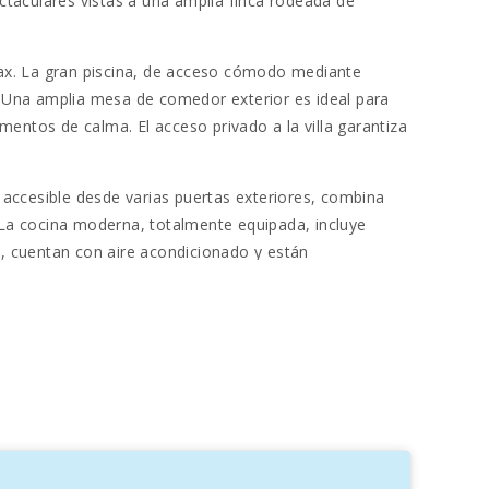
ctaculares vistas a una amplia finca rodeada de
relax. La gran piscina, de acceso cómodo mediante
. Una amplia mesa de comedor exterior es ideal para
mentos de calma. El acceso privado a la villa garantiza
 accesible desde varias puertas exteriores, combina
. La cocina moderna, totalmente equipada, incluye
a, cuentan con aire acondicionado y están
comodidades, y la villa dispone además de
tranquilidad del entorno natural como del ambiente
stalinas, se encuentra a apenas 1 km al sur del centro