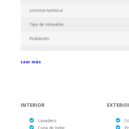
Licencia turística:
Tipo de inmueble:
Población:
Numero catastral:
Leer más
Piscina:
Zona:
ETV:
INTERIOR
EXTERIO
AIRE ACONDICIONADO:
Lavadero
Co
Nº baños:
Cuna de bebe
Pi