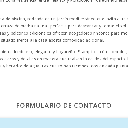
la zona residencial entre Felanitx y Portocolom, ofreciendo espe
zona de piscina, rodeada de un jardín mediterráneo que invita al 
rraza de piedra natural, perfecta para descansar y tomar el sol
errazas y balcones adicionales ofrecen acogedores rincones para mo
 situado frente a la casa aporta comodidad adicional.
ambiente luminoso, elegante y hogareño. El amplio salón-comedor,
nos claros y detalles en madera que realzan la calidez del espacio
 y hervidor de agua. Las cuatro habitaciones, dos en cada plant
o reparador. Los baños, amplios y modernos, ofrecen todas las 
oeste de Portocolom, Villa S’Aguait permite disfrutar tanto de la 
 encanto. La cercana
Cala Marçal
, con su arena fina y aguas cri
FORMULARIO DE CONTACTO
escanso, mar y gastronomía.