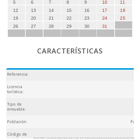
5
6
7
8
9
10
11
12
13
14
15
16
17
18
19
20
21
22
23
24
25
26
27
28
29
30
31
CARACTERÍSTICAS
Referencia:
Licencia
ET
turística:
Tipo de
inmueble:
Población:
Port
Código de
registro
ESFCTU0000070080012525200000000000000000000ETV