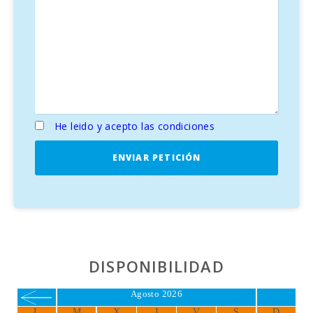
Comodidades de lujo
: WiFi, TV satélite, aire
acondicionado, BBQ, calefacción, jacuzzi, sauna, piscina
interior y exterior, acceso directo al mar, cocina equipada y
mucho más. Esta
villa en Mallorca
es el destino perfecto
para unas vacaciones inolvidables en el Mediterráneo.
He leido y acepto las condiciones
ENVIAR PETICIÓN
DISPONIBILIDAD
Agosto 2026
L
M
X
J
V
S
D