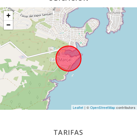
+
−
Leaflet
| ©
OpenStreetMap
contributors
TARIFAS