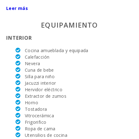
único:
Leer más
Superficie
propiedad
EQUIPAMIENTO
(m2):
INTERIOR
Nº de
dormitorios:
Cocina amueblada y equipada
Superficie
Calefacción
casa (m2):
Nevera
Cuna de bebe
Dormitorio
Silla para niño
con dos
Jacuzzi interior
camas
individuales
Hervidor eléctrico
(90X200):
Extractor de zumos
Horno
Dormitorio
Tostadora
quadruple:
Vitrocerámica
Frigorifico
Nº de
personas:
Ropa de cama
Utensilios de cocina