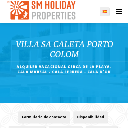
VILLA SA CALETA PORTO
COLOM
ALQUILER VACACIONAL CERCA DE LA PLAYA.
CALA MARSAL - CALA FERRERA - CALA D´OR
Formulario de contacto
Disponibilidad