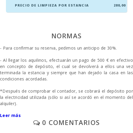
PRECIO DE LIMPIEZA POR ESTANCIA
280,00
NORMAS
- Para confirmar su reserva, pedimos un anticipo de 30%.
- Al llegar los aquilinos, efectuarán un pago de 500 € en efectivo
en concepto de depósito, el cual se devolverá a ellos una vez
terminada la estancia y siempre que han dejado la casa en las
condiciones acordadas.
*Después de comprobar el contador, se cobrará el depósito por
la electricidad utilizada (sólo si así se acordó en el momento del
alquiler).
Leer más
- Aparcamiento al aire libre/ garage: / sin reservar
0 COMENTARIOS
- A solicitud previa: Primera y segunda cuna y silla alta se