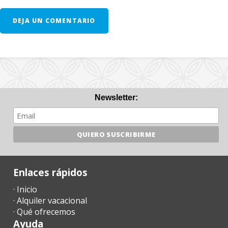
proporcionan de forma gratuita.
DEJA UN COMENTARIO
- Tercera unidad de cuna - 10 € por día
- En las habitaciones donde se puede añadir una cama extra y
siempre que esté disponible, el precio será de 28 euros por día.
- Servicio Spa: 100€/dia
- Servicio Sauna: 50€/dia
Newsletter:
- Servicio Spa + Sauna: 120€/dia
- Calefacción invierno: 30€/dia
NOTAS ADICIONALES:
Enlaces rápidos
- Unos dias antes de su llegada, deben ponerse en contacto con
· Inicio
la agencia de recepción para comunicar su horario de llegada (nº
· Alquiler vacacional
vuelo / barco en su caso) y organizar la recogida de llaves.
· Qué ofrecemos
- Una vez llegado al destino, por favor contáctenos por teléfono
Ayuda