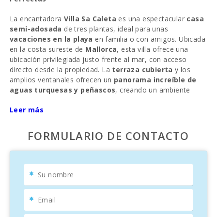
La encantadora
Villa Sa Caleta
es una espectacular
casa
semi-adosada
de tres plantas, ideal para unas
vacaciones en la playa
en familia o con amigos. Ubicada
en la costa sureste de
Mallorca
, esta villa ofrece una
ubicación privilegiada justo frente al mar, con acceso
directo desde la propiedad. La
terraza cubierta
y los
amplios ventanales ofrecen un
panorama increíble de
aguas turquesas y peñascos
, creando un ambiente
único y relajante.
Leer más
La villa cuenta con
piscina exterior en un entorno
rocoso
, tumbonas en amplias terrazas, y una
terraza
FORMULARIO DE CONTACTO
techada
perfecta para disfrutar de noches inolvidables
con amigos y familia. Comienza el día con un
desayuno
frente al mar
, y termina con una cena en la
barbacoa
disponible.
Dentro de la villa, un amplio y luminoso salón-comedor
ofrece vistas al mar, mientras que la
cocina
completamente equipada
permite preparar deliciosas