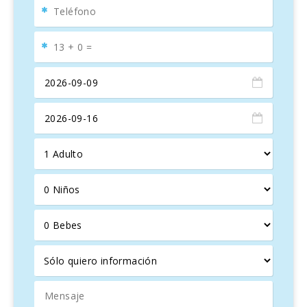
comidas caseras. En la planta superior se encuentran tres
dormitorios con camas matrimoniales y vistas
espectaculares al
Mediterráneo
. El dormitorio principal
cuenta con un
baño en suite
para mayor comodidad.
Zona de bienestar y entretenimiento
: En la planta
semi-subterránea se encuentra una
piscina interior
, una
sauna, un
mini gimnasio
y un salón de juegos, ideales
para disfrutar de una experiencia de relajación total.
Además, la
piscina exterior con acceso directo al mar
es perfecta para disfrutar del
verano en Mallorca
y de
baños refrescantes.
Atracciones cercanas
: La
bahía de Cala Marçal
,
perfecta para familias con niños por su tranquilidad, y la
pintoresca ciudad de
Portocolom
, con su puerto natural y
paseo marítimo, brindan opciones de ocio únicas. Para los
amantes del golf, el
campo de golf Vall d’Or
está a
pocos minutos de la villa. La zona ofrece también
senderismo en los acantilados
y visitas a lugares
históricos, como el
faro de Punta Ses Covetes
.