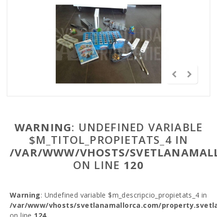
WARNING
: UNDEFINED VARIABLE
$M_TITOL_PROPIETATS_4 IN
/VAR/WWW/VHOSTS/SVETLANAMALL
ON LINE
120
Warning
: Undefined variable $m_descripcio_propietats_4 in
/var/www/vhosts/svetlanamallorca.com/property.svetl
on line
124