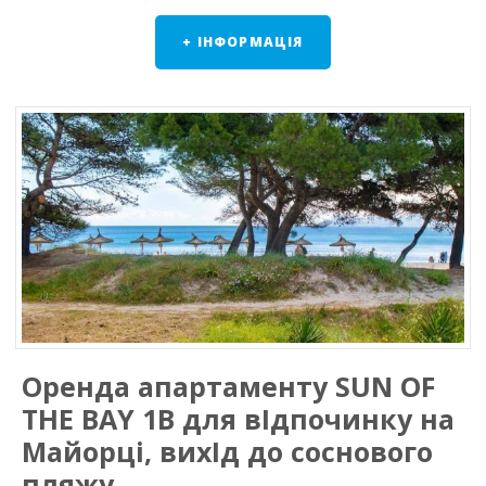
+ ІНФОРМАЦІЯ
Оренда апартаменту SUN OF
THE BAY 1B для вIдпочинку на
Майорці, вихIд до соснового
пляжу