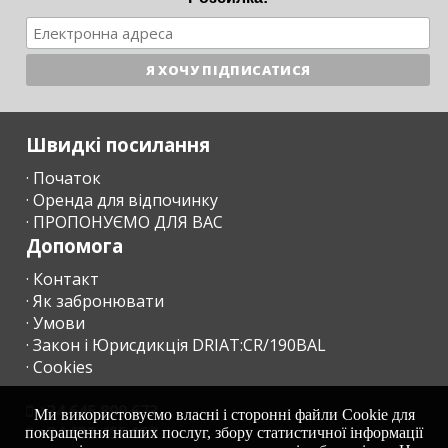
Швидкі посилання
· Початок
· Оренда для відпочинку
· ПРОПОНУЄМО ДЛЯ ВАС
Допомога
· Контакт
· Як забронювати
· Умови
· Закон і Юрисдикція DRIAT:CR/190BAL
· Cookies
+34 645 899 673
Ми використовуємо власні і сторонні файли Cookie для
+34 638 455 158
покращення наших послуг, збору статистичної інформації