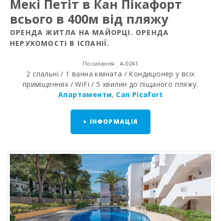
Мекі Петіт в Кан Пікафорт
всього в 400м від пляжу
ОРЕНДА ЖИТЛА НА МАЙОРЦІ. ОРЕНДА
НЕРУХОМОСТІ В ІСПАНІЇ.
Посилання : A-0241
2 спальні / 1 ванна кімната / Кондиціонер у всіх
приміщеннях / WiFi / 5 хвилин до піщаного пляжу.
Апартаменти
,
Can Picafort
+ ІНФОРМАЦІЯ