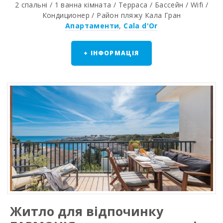
2 спальнi / 1 ванна кiмната / Терраса / Бассейн / Wifi /
Кондиционер / Район пляжy Кала Гран
Апартаменти
,
Cala d'Or
+ ІНФОРМАЦІЯ
Житло для відпочинку