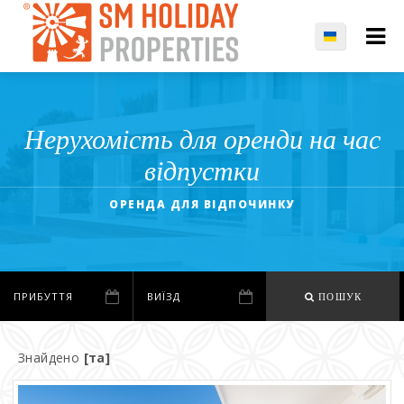
Нерухомість для оренди на час
відпустки
ОРЕНДА ДЛЯ ВІДПОЧИНКУ
ПОШУК
Знайдено
[та]