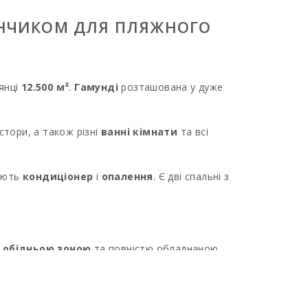
АНЧИКОМ ДЛЯ ПЛЯЖНОГО
лянці
12.500 м²
.
Гамунді
розташована у дуже
остори, а також різні
ванні кімнати
та всі
мають
кондиціонер
і
опалення
. Є дві спальні з
,
обідньою зоною
та повністю обладнаною
 зони,
терраси
та
веранди
, щоб насолодитися