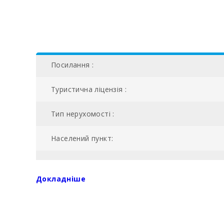
Посилання :
Туристична ліцензія :
Тип нерухомості :
Населений пункт:
NIU:
Докладніше
Загальна площа (м2):
№ ванних кімнат: