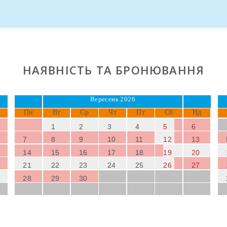
,
педальні човни
або прогулянки на човнах, є деякими прикла
икли
та
велосипеди
, щоб відвідати околиці та здійснити екс
 Ви можете знайти маршрути, які проходять через
порт Альк
 по підйомному шляху до
ермітежу Вікторії
, звідки відкрива
НАЯВНІСТЬ ТА БРОНЮВАННЯ
Вересень 2026
Пн
Вт
Ср
Чт
Пт
Сб
Нд
1
2
3
4
5
6
7
8
9
10
11
12
13
14
15
16
17
18
19
20
21
22
23
24
25
26
27
28
29
30