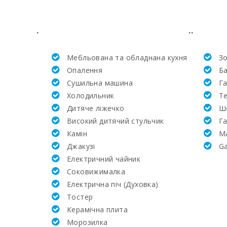
Кількість спалень:
.
..
Жила площа (м2):
Мебльована та обладнана кухня
Зо
Алканада Гольф (Alcanada Golf) (км):
Опалення
Б
Сушильна машина
Г
Академія та тенісна школа Рафаэля Надаля (км)
Холодильник
Т
Дитяче ліжечко
Ш
Найближча лікарня в Алькудії (км):
Високий дитячий стульчик
Г
Камін
M
Клініка Сон Еспасесс в Пальма-де-Майорка (км)
Джакузі
G
Електричний чайник
Щотижневий базар в Алькудії (вівторок та неділ
Соковижималка
Електрична піч (Духовка)
Супермаркет - Меркадона (км):
Тостер
Керамічна плита
Супермаркет - EROSKY (км):
Mорозилка