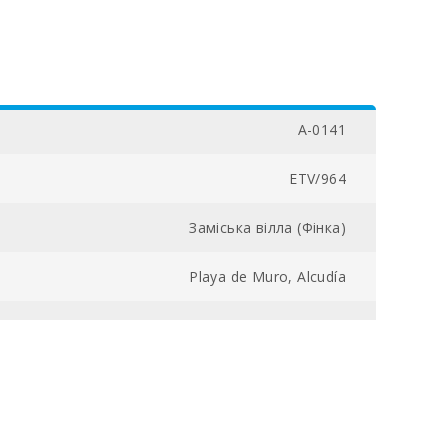
A-0141
ETV/964
Заміська вілла (Фінка)
Playa de Muro, Alcudía
70110002450800000000000000000000ETV/009645
12500
4