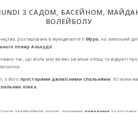
AMUNDI З САДОМ, БАСЕЙНОМ, МАЙД
ВОЛЕЙБОЛУ
вництва, розташована в муніципалітеті
Муро
, на земельній ді
чаного пляжу
Алькудії
.
тована так, що вілла має великі загальні площі та відкриті пр
легантне.
т, з його
просторими двомісними спальнями
. Усі вони 
спальних ліжка
.
тною телевізійною зоною, зручними
диванами
та кріслами
бо для
великої родини
. Ми також знаходимо різні зовнішні