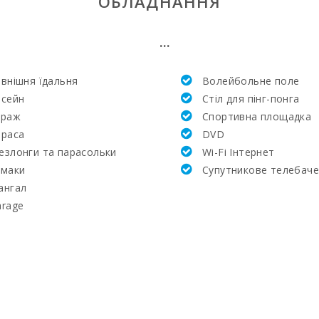
ОБЛАДНАННЯ
...
внішня їдальня
Волейбольне поле
асейн
Стіл для пінг-понга
араж
Cпортивна площадка
:
ераса
DVD
езлонги та парасольки
Wi-Fi Інтернет
амаки
Супутникове телебач
ангал
:
arage
я) (км):