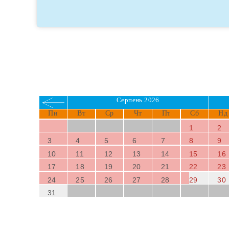
м′ясо, рис або
тапас
.
БРОНЮВАННЯ
Водні види спорту
, такі як платформи з
гірками
В околицях можна орендувати
автомобілі
,
мотоц
широкою пропозицією для любителів цього спорту.
через
Мал Пас
і
Бонайр
. Трохи далі маршрут веде
Серпень 2026
Пн
Вт
Ср
Чт
Пт
Сб
Нд
1
2
3
4
5
6
7
8
9
10
11
12
13
14
15
16
17
18
19
20
21
22
23
24
25
26
27
28
29
30
31