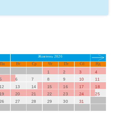
дами, які ви знайдете для веселого дня.
курсії.
Пляж Муро
є центром
велотуризму
, з
удії
, минаючи
місто Алькудія
та продовжуючи
ються захоплюючі види.
Жовтень 2026
Пн
Вт
Ср
Чт
Пт
Сб
Нд
1
2
3
4
5
6
7
8
9
10
11
12
13
14
15
16
17
18
19
20
21
22
23
24
25
26
27
28
29
30
31