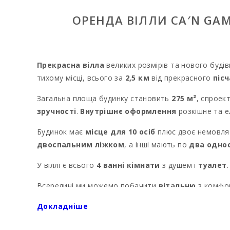
ОРЕНДА ВІЛЛИ CA′N G
Прекрасна вілла
великих розмірів та нового буді
тихому місці, всього за
2,5 км
від прекрасного
піс
Загальна площа будинку становить
275 м²
, спроек
зручності
.
Внутрішнє оформлення
розкішне та е
Будинок має
місце для 10 осіб
плюс двоє немовля
двоспальним ліжком
, а інші мають по
два одно
У віллі є всього
4 ванні кімнати
з душем і
туалет
.
Всередині ми можемо побачити
вітальню
з комфор
кухнею
з сучасною технікою.
Докладніше
Це ідеальна літня резиденція для прийому
гостей
а