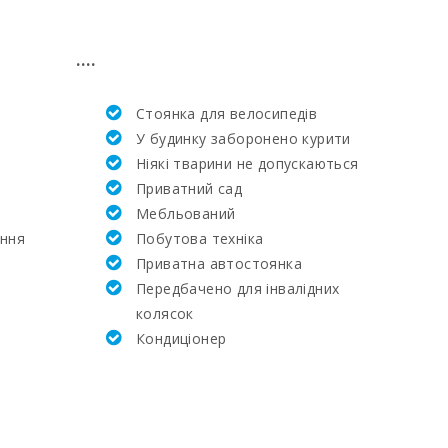
6
....
275
Стоянка для велосипедів
16.6
У будинку заборонено курити
Ніякі тварини не допускаються
33.5
Приватний сад
Мебльований
11,0
ення
Побутова техніка
Приватна автостоянка
57,6
Передбачено для інвалідних
колясок
14.6
Кондиціонер
4.1
2.9