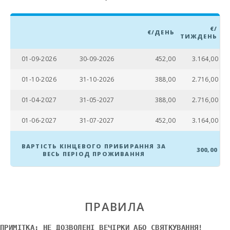
Пляж Кан
Пікафорт
(км):
€/
€/ДЕНЬ
ТИЖДЕНЬ
Драконов1
пещери (km):
01-09-2026
30-09-2026
452,00
3.164,00
Пляж Плая
01-10-2026
31-10-2026
388,00
2.716,00
де Муро (км):
01-04-2027
31-05-2027
388,00
2.716,00
Пляж Кала
Ломбардс
01-06-2027
31-07-2027
452,00
3.164,00
(km):
Пляж
ВАРТІСТЬ КІНЦЕВОГО ПРИБИРАННЯ ЗА
300,00
Алькудія
ВЕСЬ ПЕРІОД ПРОЖИВАННЯ
(км):
Пляж Кала
Ангила (km):
ПРАВИЛА
Пляж Кала
Эсмеральда
(км):
ПРИМІТКА: НЕ ДОЗВОЛЕНІ ВЕЧІРКИ АБО СВЯТКУВАННЯ!