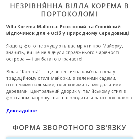
НЕЗРІВНЯ́ННA ВІЛЛА КОРЕМА В
ПОРТОКОЛОМІ
Villa Korema Mallorca: Розкішний та Спокійний
Відпочинок для 4 Осіб у Природному Середовищі
Якщо ці фото не змушують вас мріяти про Майорку,
значить, ви ще не відчули справжнього чарівності
острова — і ви багато втрачаєте!
Вілла "Koremá" — це автентична кам’яна вілла у
традиційному стилі Майорки, з зеленими садами,
оточеними пальмами, оливковими та мигдальними
деревами. Центральний дворик у італійському стилі з
фонтаном запрошує вас насолодитися ранковою кавою
або обідом на відкритому повітрі на літній кухні з
грилем. Приватний басейн 16x6 м з мозаїками та
Докладніше
римськими сходами — ідеальне місце для відпочинку під
сонцем.
ФОРМА ЗВОРОТНОГО ЗВ'ЯЗКУ
У цьому варіанті здаються
2 просторі люкси з