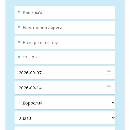
власними ванними кімнатами
, розраховані на
4
осіб
. Хоча у віллі є й інші спальні, гості користуються
лише цими двома люксами, маючи
ексклюзивний
доступ до всіх спільних зон
: повністю обладнана
кухня, їдальня, тераси, басейн, пральня та сади.
Кожен люкс, оформлений у середземноморському
стилі, має стельовий вентилятор, підігрів підлоги та
затишну атмосферу для комфортного відпочинку.
Вілла Korema розташована між традиційним селищем
S’Horta та чарівним рибальським портом Portocolom.
Поблизу ви знайдете бухти Cala sa Nau, Cala Mitjana та
Cala Marçal, а також ресторани, магазини та
ексклюзивну марину Cala D’Or. Відомий монастир Sant
Salvador та гольф-клуб Vall d’Or розташовані лише за
кілька хвилин їзди.
Villa Korema пропонує найкраще з Майорки для
розкішного та спокійного відпочинку серед природи!