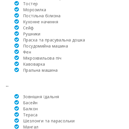
Тостер
гольфа Vall d
´Or Golf (км):
Mорозилка
Постільна білизна
Школа
Кухонне начиння
верхової
Cейф
їзди Son
Рушники
Menut (км):
Праска та прасувальна дошка
Посудомийна машина
Академія та
тенісна
Фен
школа
Мікрохвильова піч
Рафаэля
Кавоварка
Надаля (км):
Пральна машина
Лікарня в
Манакор
..
(км):
Зовнішня їдальня
Клініка Сон
Еспасесс в
Басейн
Пальма-де-
Балкон
Майорка
Тераса
(км):
Шезлонги та парасольки
Щотижневий
Mангал