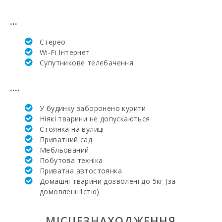
базар у
Порто-
Колoм
...
(вівторок)
(км):
Стерео
Wi-Fi Інтернет
Щотижневий
Супутникове телебачення
базар у
Феланіткс
(неділя) (км):
....
Щотижневий
базар у
У будинку заборонено курити
Манакор
Ніякі тварини не допускаються
(понеділок)
Стоянка на вулиці
(км):
Приватний сад
Мебльований
Супермаркет
- Меркадона
Побутова техніка
(км):
Приватна автостоянка
Домашні тварини дозволені до 5кг (за
Супермаркет
домовленн1стю)
- EROSKY
(км):
МІСЦЕЗНАХОДЖЕННЯ
Супермаркет