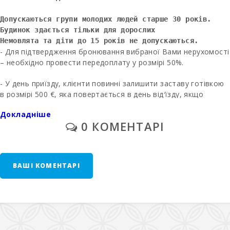
Пляж Кала
Допускаються групи молодих людей старше 30 років. 
Гран (км):
Будинок здається тільки для дорослих
Немовлята та діти до 15 років не допускаються. 
Пляж Кала
- Для підтвердження бронювання вибраної Вами нерухомості
Серена (км):
– необхідно провести передоплату у розмірі 50%.
Playa de Cala
Barques
- У день приїзду, клієнти повинні залишити заставу готівкою
(km):
в розмірі 500 €, яка повертається в день від′їзду, якщо
орендованому майну не завдано збитків.
Пляж Кала
Докладніше
Феррера
0 КОМЕНТАРІ
* Після перевірки лічильника з депозиту знімається
(км):
сума за використання електроенергії (лише у
випадках, якщо це було попередньо вказано в умовах
Пляж Кала
Са Нау (км):
оренди).
ВАШІ КОМЕНТАРІ
Пляж Кала
- Фінальне прибирання (лише у випадках, якщо це було
Мондраго
попередньо вказано в умовах оренди) оплачується окремо -
(км):
300 євро.
Пляж Порто-
- У тих приміщеннях, де можна поставити додаткове ліжко і
Ново (км):