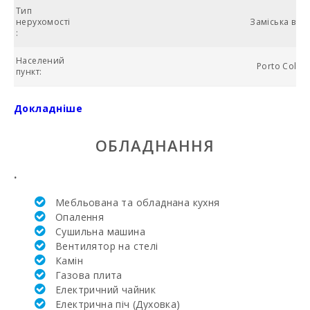
Тип
нерухомості
Заміська вілл
:
Населений
Porto Colom
пункт:
NIU:
ESFCTU00000700800007362100000000000000000000E
Докладніше
Ціна:
D
ОБЛАДНАННЯ
Загальна
площа (м2):
.
№ ванних
Мебльована та обладнана кухня
кімнат:
Опалення
Сушильна машина
Кількість
спалень:
Вентилятор на стелі
Камін
Жила площа
Газова плита
(м2):
Електричний чайник
Електрична піч (Духовка)
Поле для