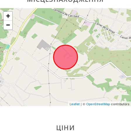
SPAR (км):
+
Супермаркет
LIDL (км):
−
Водні види
спорту (км):
ПАРК
МАЙОРКА
ДЖУНГЛІ
(км):
Парк
Катманду
(км):
Парк розваг
- Акваріум
Leaflet
| ©
OpenStreetMap
contributors
Пальма (км):
Марінеленд-
Майорка
ЦІНИ
(км):