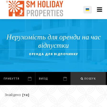
Нерухомість для оренди на час
відпустки
ОРЕНДА ДЛЯ ВІДПОЧИНКУ
ПОШУК
Знайдено
[та]