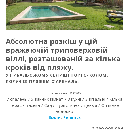
Абсолютна розкіш у цій
вражаючій триповерховій
віллі, розташованій за кілька
кроків від пляжу.
У РИБАЛЬСЬКОМУ СЕЛИЩІ ПОРТО-КОЛОМ,
ПОРУЧ ІЗ ПЛЯЖЕМ С′АРЕНАЛЬ.
Посилання : V-0385
7 спалень / 5 ванних кімнат / 3 кухні / 3 вітальні / Кілька
терас / Басейн / Сад / Туристична ліцензія / Оптичне
волокно
Вілли
,
Felanitx