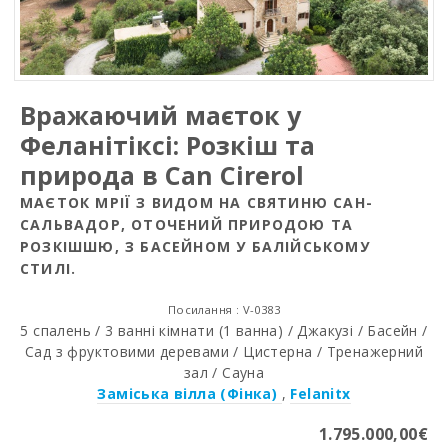
Вражаючий маєток у
Феланітіксі: Розкіш та
природа в Can Cirerol
МАЄТОК МРІЇ З ВИДОМ НА СВЯТИНЮ САН-
САЛЬВАДОР, ОТОЧЕНИЙ ПРИРОДОЮ ТА
РОЗКІШШЮ, З БАСЕЙНОМ У БАЛІЙСЬКОМУ
СТИЛІ.
Посилання : V-0383
5 спалень / 3 ванні кімнати (1 ванна) / Джакузі / Басейн /
Сад з фруктовими деревами / Цистерна / Тренажерний
зал / Сауна
Заміська вілла (Фінка)
,
Felanitx
1.795.000,00€