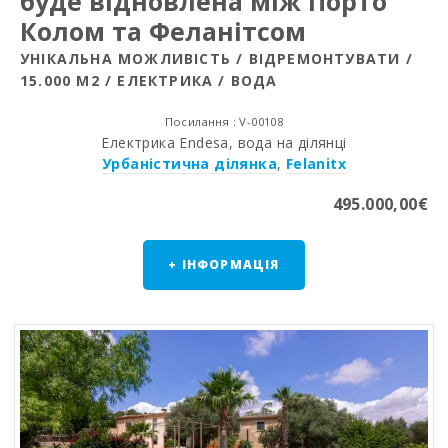
буде відновлена між Порто
Колом та Феланітсом
УНІКАЛЬНА МОЖЛИВІСТЬ / ВІДРЕМОНТУВАТИ /
15.000 М2 / ЕЛЕКТРИКА / ВОДА
Посилання : V-00108
Електрика Endesa, вода на ділянці
Урбаністична ділянка
,
Felanitx
495.000,00€
+ ІНФОРМАЦІЯ