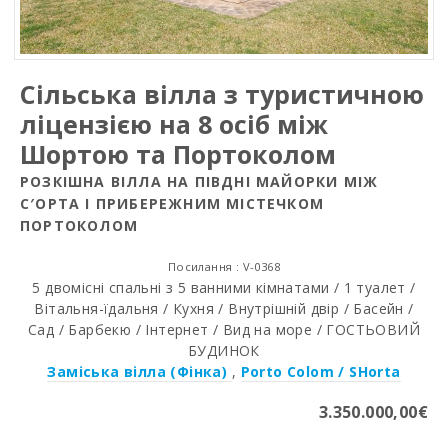
Сільська вілла з туристичною
ліцензією на 8 осіб між
Шортою та Портоколом
РОЗКІШНА ВІЛЛА НА ПІВДНІ МАЙОРКИ МІЖ
С′ОРТА І ПРИБЕРЕЖНИМ МІСТЕЧКОМ
ПОРТОКОЛОМ
Посилання : V-0368
5 двомісні спальні з 5 ванними кімнатами / 1 туалет /
Вітальня-їдальня / Кухня / Внутрішній двір / Басейн /
Сад / Барбекю / Інтернет / Вид на море / ГОСТЬОВИЙ
БУДИНОК
Заміська вілла (Фінка)
,
Porto Colom / SHorta
3.350.000,00€