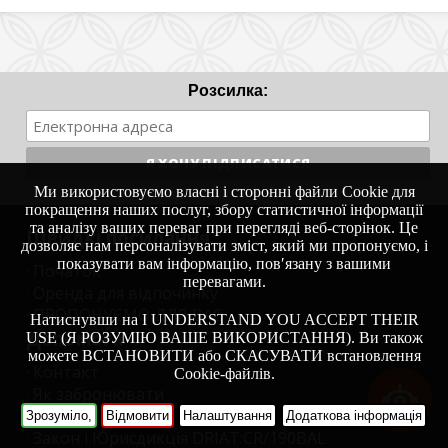
Розсилка:
Ми використовуємо власні і сторонні файли Cookie для
покращення наших послуг, збору статистичної інформації
та аналізу ваших переваг при перегляді веб-сторінок. Це
Швидкі посилання
дозволяє нам персоналізувати зміст, який ми пропонуємо, і
показувати вам інформацію, пов′язану з вашими
· Початок
перевагами.
· Оренда для відпочинку
· ПРОПОНУЄМО ДЛЯ ВАС
Натиснувши на I UNDERSTAND YOU ACCEPT THEIR
Допомога
USE (Я РОЗУМІЮ ВАШЕ ВИКОРИСТАННЯ). Ви також
можете ВСТАНОВИТИ або СКАСУВАТИ встановлення
· Контакт
Cookie-файлів.
· Як забронювати
· Умови
Зрозуміло,
Відмовити
Налаштування
Додаткова інформація
· Закон і Юрисдикція DRIAT:CR/190BAL