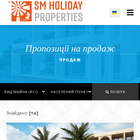
Пропозиції на продаж
ПРОДАЖ
ПОШУК
Знайдено
[та]