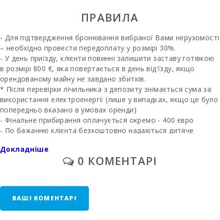
Антена,
Манакор (km):
ПРАВИЛА
Драконов1
- Для підтвердження бронювання вибраної Вами нерухомості
пещери (km):
– необхідно провести передоплату у розмірі 30%.
Піщаний пляж -
- У день приїзду, клієнти повинні залишити заставу готівкою
Кала Мільор
в розмірі 800 €, яка повертається в день від′їзду, якщо
(км):
орендованому майну не завдано збитків.
* Після перевірки лічильника з депозиту знімається сума за
Кам′янистий
використання електроенергії (лише у випадках, якщо це було
пляж - Алканада
(км):
попередньо вказано в умовах оренди)
- Фінальне прибирання оплачується окремо - 400 євро
Пляж Плая де
- По бажанню клієнта безкоштовно надаються дитяче
Муро (км):
ліжечко і дитячий стільчик.
Докладніше
* Друге ліжечко - 10 євро в день
Пляж Кала
0 КОМЕНТАРІ
- У тих приміщеннях, де можна поставити додаткове ліжко і
Ломбардс (km):
за його наявності, вартість завжди
становить – 38 євро в день.
Пляж Алькудія
(км):
ВАШІ КОМЕНТАРІ
- Комісія за управління
–
6,3%
Пляж Кала
Ангила (km):