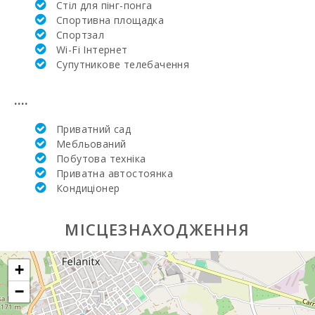
(км):
Стіл для пінг-понга
Cпортивна площадка
Найближча
Спортзал
лікарня в
Wi-Fi Інтернет
Алькудії (км):
Супутникове телебачення
Лікарня в
Манакор (км):
....
Клініка Сон
Приватний сад
Еспасесс в
Мебльований
Пальма-де-
Майорка (км):
Побутова техніка
Приватна автостоянка
Щотижневий
Кондиціонер
базар у Порто-
Колoм
(вівторок) (км):
МІСЦЕЗНАХОДЖЕННЯ
Щотижневий
базар у
+
Феланіткс
(неділя) (км):
−
Щотижневий