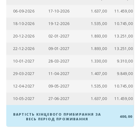
Водні види
спорту (км):
06-09-2026
17-10-2026
1.637,00
11.459,00
ПАРК МАЙОРКА
18-10-2026
19-12-2026
1.535,00
10.745,00
ДЖУНГЛІ (км):
20-12-2026
02-01-2027
1.893,00
13.251,00
Парк Катманду
(км):
22-12-2026
09-01-2027
1.893,00
13.251,00
Парк розваг -
10-01-2027
28-03-2027
1.330,00
9.310,00
Акваріум
Пальма (км):
29-03-2027
11-04-2027
1.407,00
9.849,00
Марінеленд-
Майорка (км):
12-04-2027
09-05-2027
1.535,00
10.745,00
Аквапарк -
10-05-2027
27-06-2027
1.637,00
11.459,00
Гідропарк
Алькудія (км):
ВАРТІСТЬ КІНЦЕВОГО ПРИБИРАННЯ ЗА
400,00
Пляж Кан
ВЕСЬ ПЕРІОД ПРОЖИВАННЯ
Пікафорт (км):
Пляж Кала