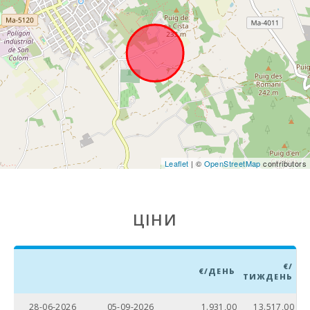
базар в Montuiri
(км):
Щотижневий
базар в Алькудії
(вівторок та
неділя) (км):
Щотижневий
базар у
Манакор
(понеділок) (км):
Супермаркет -
Leaflet
| ©
OpenStreetMap
contributors
Меркадона (км):
Супермаркет -
EROSKY (км):
ЦІНИ
Супермаркет
LIDL (км):
€/
€/ДЕНЬ
ТИЖДЕНЬ
Супермаркет
(км):
28-06-2026
05-09-2026
1.931,00
13.517,00