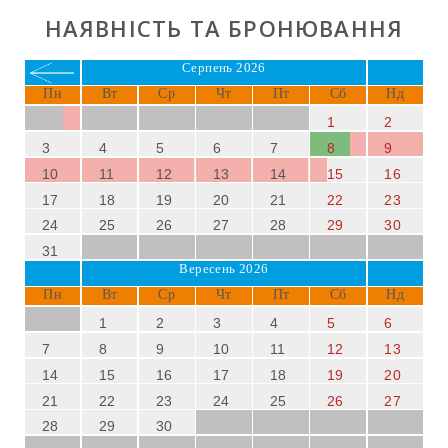
автомобілів.
НАЯВНІСТЬ ТА БРОНЮВАННЯ
Дозволено з тваринами
.
Заїзд та виїзд
лише в суботу в липні та серпні.
Серпень 2026
Додаткове обладнання: 2 дитячі ліжечка та 3
Пн
Вт
Ср
Чт
Пт
Сб
Нд
дитячих стільця.
1
2
Для додаткових витрат або запитів звертайтеся до
орендодавця.
3
4
5
6
7
8
9
10
11
12
13
14
15
16
Вілла
Es Puig des Call
є відмінним вибором для тих, хто
17
18
19
20
21
22
23
шукає
повний відпочинок на Майорці
: природа,
24
25
26
27
28
29
30
комфорт та близькість до найкращих пляжів та
31
визначних місць південного сходу острова.
Вересень 2026
Пн
Вт
Ср
Чт
Пт
Сб
Нд
1
2
3
4
5
6
7
8
9
10
11
12
13
14
15
16
17
18
19
20
21
22
23
24
25
26
27
28
29
30