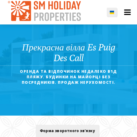
Прекрасна вілла Es Puig
Des Call
ОРЕНДА ТА ВІДПОЧИНОК НЕДАЛЕКО В1Д
ПЛЯЖУ. БУДИНКИ НА МАЙОРЦІ БЕЗ
ПОСРЕДНИКІВ. ПРОДАЖ НЕРУХОМОСТІ.
Форма зворотного зв'язку