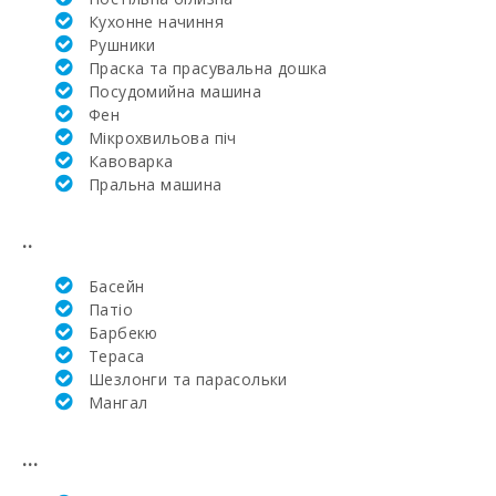
гольфу La
Кухонне начиння
Reserva Rotana
(км):
Рушники
Праска та прасувальна дошка
Поле для
Посудомийна машина
гольфа Санта-
Фен
Понсе (км):
Мікрохвильова піч
Кавоварка
Поле для
гольфа Vall d´Or
Пральна машина
Golf (км):
..
Школа верхової
їзди Son Menut
(км):
Басейн
Патіо
Верхова їзда
Барбекю
(км):
Тераса
Шезлонги та парасольки
Академія та
Mангал
тенісна школа
Рафаэля Надаля
(км):
...
Тенісний корт