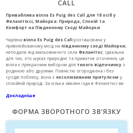
CALL
Приваблива вілла Es Puig des Call для 18 осіб у
Феланітіксі, Майорка: Природа, Спокій та
Комфорт на Південному Сході Майорки
Чарівна
вілла Es Puig des Call
розташована у
привілейованому місці на
південному сході Майорки
,
неподалік від мальовничого села
Феланіткс
. Ідеальна
для тих, хто шукає природне та приватне оточення, ця
вілла є прекрасним вибором для
тихого відпочинку
з
родиною або друзями. Повністю огороджена і без
сусідів поблизу, вона є
ексклюзивним притулком
у
спокійній природі. За кілька хвилин їзди в Феланітксі ви
знайдете
ресторани, магазини та супермаркети
.
Докладніше
Щонеділі місцевий ринок пропонує типові майорканські
продукти, одяг і навіть тварин, що додає аутентичності
вашому відпочинку.
ФОРМА ЗВОРОТНОГО ЗВ'ЯЗКУ
Привілейоване Розташування на Південному
Сході Майорки