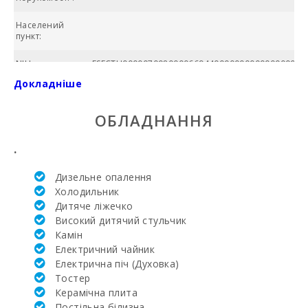
Населений
пункт:
NIU:
ESFCTU000007008000066944000000000000000000
Докладніше
БАСЕЙН:
ОБЛАДНАННЯ
Ціна:
Загальна
.
площа (м2):
Дизельне опалення
№ ванних
Холодильник
кімнат:
Дитяче ліжечко
Високий дитячий стульчик
Кількість
спалень:
Камін
Електричний чайник
Жила площа
Електрична піч (Духовка)
(м2):
Тостер
Керамічна плита
Поле для
Постільна білизна