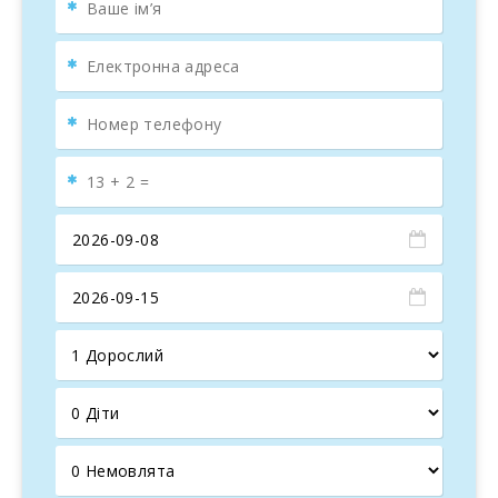
Вілла знаходиться поблизу одних із
найкрасивіших
пляжів Майорки
, таких як
Портоколом
,
Кала Д’Ор
і
Калес-де-Майорка
, відомих своїми
кришталево
чистими водами
та
білим піском
. Приблизно за 30
хвилин їзди розташований знаменитий пляж
Ес Тренк
,
природний рай. Також
Святилище Сант Сальвадор
пропонує захоплюючі краєвиди острова, до якого
можна дістатися на авто або велосипеді для поєднання
спорту та туризму.
Просторі Зручності для 18 Гостей
З 9 спальнями та 8 ванними кімнатами
Es Puig des Call
ідеально підходить для великих груп, вміщуючи до 18
осіб. Помешкання складається з основного будинку та
прибудови, що забезпечує
приватність і зручність
. У
головному будинку ви знайдете яскравий передпокій,
вітальню з каміном
і повністю обладнану кухню. На
верхньому поверсі є дві спальні, одна з власною
ванною кімнатою, та окрема ванна з гідромасажною
ванною.