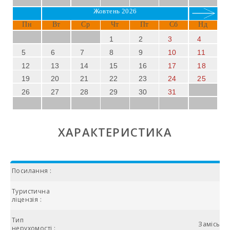
Жовтень 2026
Пн
Вт
Ср
Чт
Пт
Сб
Нд
1
2
3
4
5
6
7
8
9
10
11
12
13
14
15
16
17
18
19
20
21
22
23
24
25
26
27
28
29
30
31
ХАРАКТЕРИСТИКА
Посилання :
Туристична
ліцензія :
Тип
Заміська 
нерухомості :