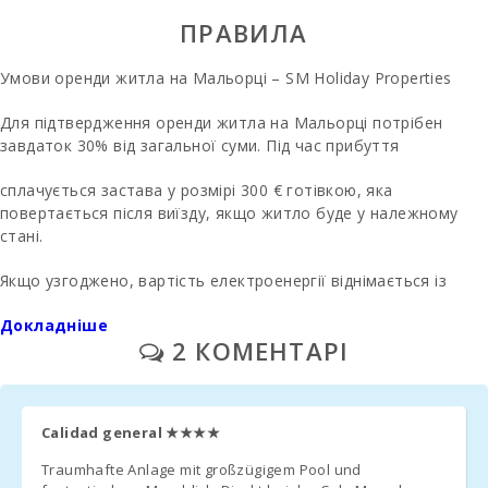
Пляж Кала
Ломбардс (km):
ПРАВИЛА
Пляж Алькудія
Умови оренди житла на Мальорці – SM Holiday Properties
(км):
Для підтвердження оренди житла на Мальорці потрібен
Пляж Кала
завдаток 30% від загальної суми. Під час прибуття
Ангила (km):
Пляж
сплачується застава у розмірі 300 € готівкою, яка
Есмеральда,
повертається після виїзду, якщо житло буде у належному
Кала Дор (м):
стані.
Пляж Кала Гран
Якщо узгоджено, вартість електроенергії віднімається із
(км):
застави після перевірки лічильника.
Докладніше
Пляж Кала
2 КОМЕНТАРІ
Феррера (км):
Пляж Кала Са
Прибирання після виїзду → 160 € (якщо зазначено під час
Нау (км):
бронювання). Паркування (вуличне або гаражне)
Calidad general
★★★★
Пляж Кала
включено без бронювання.
Мондраго (км):
Traumhafte Anlage mit großzügigem Pool und