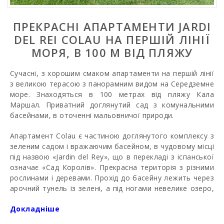
ПРЕКРАСНI АПАРТАМЕНТИ JARDI
DEL REI COLAU НА ПЕРШІЙ ЛІНІЇ
МОРЯ, В 100 М ВІД ПЛЯЖУ
Сучасні, з хорошим смаком апартаменти на першій лінії
з великою терасою з панорамним видом на Середземне
море. Знаходяться в 100 метрах від пляжу Кала
Маршал. Приватний доглянутий сад з комунальними
басейнами, в оточенні мальовничої природи.
Апартамент Сolau є частиною доглянутого комплексу з
зеленим садом і вражаючим басейном, в чудовому місці
під назвою «Jardin del Rey», що в перекладі з іспанської
означає «Сад Королів». Прекрасна територія з різними
рослинами і деревами. Прохід до басейну лежить через
арочний тунель із зелені, а під ногами невелике озеро,
де плавають рибки і черепахи. З вікон квартири
Докладніше
відкривається прекрасний вид на басейн, а також вид
на море.