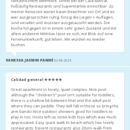
fantastischem Meerblick. Direkt bei der Cala Marcal.
Безкоштовне дитяче ліжечко та стільчик – за запитом. Друге
Пляж Кала
Fußläufig Restaurants und Supermärkte erreichbar. Zu
ліжечко → 10 €/день. Додаткове ліжко (за можливості)
Тропикана (км):
meiner Reisezeit waren kaum Bewohner vor Ort und es
war ausgesprochen ruhig. Einzig die Liegen + Auflagen,
→ 38 €/день.
Пляж Порто-
sind veraltet und müssten ausgetauscht werden. Die
Ново (км):
Küche hingegen ist in einem sehr guten Zustand und mit
allem anderem Möbiliar lässt es sich, mit Blick auf eine
комісія: 6.3%
Пляж Кала
Ferienunterkunft, gut leben. Wir würden es wieder
Мурада (км):
buchen.
За 15 днів до приїзду зв’яжіться з агенцією, щоб повідомити
орієнтовний час прибуття (номер рейсу або порома) і
Пляж S´Arenal
Порто Колом
VANESSA JASMIN PANNÉ
02-06-2024
домовитися про отримання ключів. Після прибуття надішліть
(км):
SMS або WhatsApp на +34 638 45 51 58 і вирушайте до
Пляж Кала
Calidad general
★★★★★
Брафi (км):
житла або до узгодженого місця зустрічі.
Great apartment in lovely, quiet complex. Nice pool.
Пляж Кала
Ви отримаєте посилання для онлайн-реєстрації – потрібно
although the “children’s” pool isn’t suitable for toddlers,
Марсал (м):
заповнити дані, відсканувати паспорт та підписати
there is a shallow bit between that and the adult pool
where they can paddle. They will fall in those so bring the
Відстань до
arm bands! Nice outdoor showers good for toddlers to
електронно (вимога Міністерства внутрішніх справ через
ресторанів (м):
play in too. Hosts left us some kids toys which was much
HOSPEDAJES).
appreciated. Easy quick walk to beach which has lovely
Місто Алкудія
restaurants. Decent restaurants also 2mins walk from
(км):