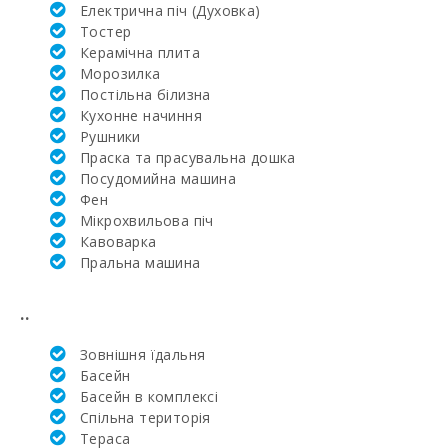
Жила площа
Електрична піч (Духовка)
(м2):
Тостер
Керамічна плита
Поле для
Mорозилка
гольфу La
Reserva Rotana
Постільна білизна
(км):
Кухонне начиння
Рушники
Поле для
Праска та прасувальна дошка
гольфа Vall d´Or
Посудомийна машина
Golf (км):
Фен
Мікрохвильова піч
Школа верхової
їзди Son Menut
Кавоварка
(км):
Пральна машина
Академія та
тенісна школа
..
Рафаэля Надаля
(км):
Зовнішня їдальня
Басейн
Лікарня в
Басейн в комплексі
Манакор (км):
Cпільна територія
Клініка Сон
Тераса