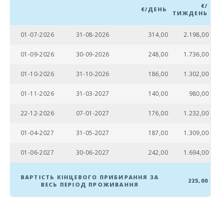
Марінеленд-
€/
€/ДЕНЬ
ТИЖДЕНЬ
Майорка (км):
Пляж Кан
01-07-2026
31-08-2026
314,00
2.198,00
Пікафорт (км):
01-09-2026
30-09-2026
248,00
1.736,00
Пляж Кала
Антена,
01-10-2026
31-10-2026
186,00
1.302,00
Манакор (km):
01-11-2026
31-03-2027
140,00
980,00
Драконов1
пещери (km):
22-12-2026
07-01-2027
176,00
1.232,00
Піщаний пляж -
Кала Мільор
01-04-2027
31-05-2027
187,00
1.309,00
(км):
01-06-2027
30-06-2027
242,00
1.694,00
Кам′янистий
пляж - Алканада
(км):
ВАРТІСТЬ КІНЦЕВОГО ПРИБИРАННЯ ЗА
225,00
ВЕСЬ ПЕРІОД ПРОЖИВАННЯ
Пляж Плая де
Муро (км):