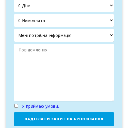
А для бажаючих скупатися в морі, всього в 2 хв ходьби
знаходиться тихий і чудовий пляж Кала Маршал (Cala
Marsal).
Комплекс апартаментів розташований в 100 м від
пляжу Кала Маршал і має приголомшливий вид на
басейн і сад. Поруч вся інфраструктура: аптека,
банкомат, супермаркет, сувенірний магазин,
парфумерія, ресторани і бари. У 500 метрах
знаходиться центр Порто Колома в мальовничій гавані
з безліччю ресторанчиків вздовж берега. Це одна з
найбільших природних гаваней на острові і за часів
бурхливого розвитку туризму зберегла свою справжню
атмосферу. Тут ви не знайдете великих готелів на
узбережжі, тільки затишні рибні ресторанчики і тапас-
бари. Є також численні прогулянкові катери, човни і
вітрильники в порту для прогулянок уздовж узбережжя
острова по незабутнім бірюзовим бухтам. Для гравців в
Я приймаю умови.
гольф, всього в декількох км є гольф-клуб Валь-д′Ор.
НАДІСЛАТИ ЗАПИТ НА БРОНЮВАННЯ