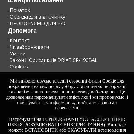
Швидкі посилання
дітей:
· Початок
Кухня:
· Оренда для відпочинку
· ПРОПОНУЄМО ДЛЯ ВАС
Вітальня з
Допомога
обідньою
зоною:
· Контакт
· Як забронювати
Ванна кімната -
туалет, біде,
· Умови
ванна:
· Закон і Юрисдикція DRIAT:CR/190BAL
· Cookies
Спальня з
односпальним
ліжком:
+34 645 899 673
Ми використовуємо власні і сторонні файли Cookie для
+34 638 455 158
покращення наших послуг, збору статистичної інформації
Спальня з
та аналізу ваших переваг при перегляді веб-сторінок. Це
двома
дозволяє нам персоналізувати зміст, який ми пропонуємо, і
moc.acrollamanaltevs@gnikoob
односпальними
показувати вам інформацію, пов′язану з вашими
ліжками
перевагами.
(90х200):
Натиснувши на I UNDERSTAND YOU ACCEPT THEIR
Спальня з
USE (Я РОЗУМІЮ ВАШЕ ВИКОРИСТАННЯ). Ви також
двоспальним
можете ВСТАНОВИТИ або СКАСУВАТИ встановлення
ліжком