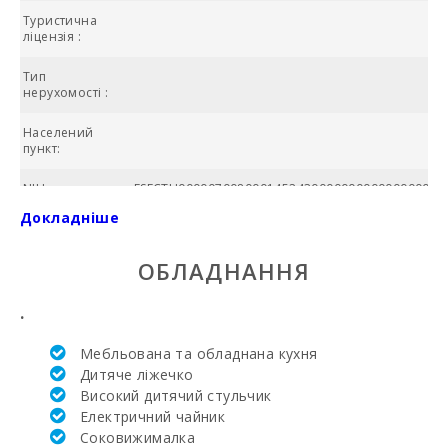
Туристична
ліцензія :
Тип
А
нерухомості :
Населений
пункт:
NIU:
ESFCTU000007008000145243000000000000000000
Докладніше
Загальна
площа (м2):
ОБЛАДНАННЯ
Басейн в
комплексi:
.
№ ванних
Мебльована та обладнана кухня
кімнат:
Дитяче ліжечко
Високий дитячий стульчик
Кількість
спалень:
Електричний чайник
Соковижималка