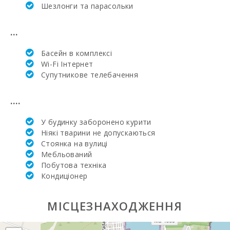
Еспасесс в
Шезлонги та парасольки
Пальма-де-
Майорка (км):
...
Щотижневий
базар у Порто-
Басейн в комплексi
Колoм
Wi-Fi Інтернет
(вівторок) (км):
Супутникове телебачення
Щотижневий
базар у
....
Феланіткс
(неділя) (км):
У будинку заборонено курити
Щотижневий
Ніякі тварини не допускаються
базар в Montuiri
Стоянка на вулиці
(км):
Мебльований
Побутова техніка
Щотижневий
базар в Алькудії
Кондиціонер
(вівторок та
неділя) (км):
МІСЦЕЗНАХОДЖЕННЯ
Щотижневий
базар у
Манакор