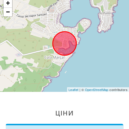
+
(понеділок) (км):
−
Супермаркет -
Меркадона (км):
Супермаркет
EROSKY (м):
Супермаркет
SPAR (м):
Супермаркет
LIDL (км):
ПАРК МАЙОРКА
ДЖУНГЛІ (км):
Leaflet
| ©
OpenStreetMap
contributors
Парк Катманду
(км):
ЦІНИ
Парк розваг -
Акваріум
Пальма (км):